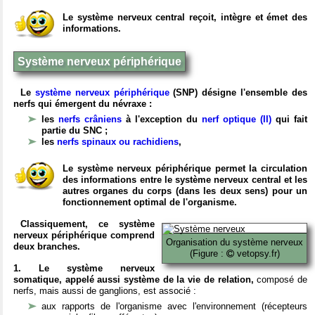
Le système nerveux central reçoit, intègre et émet des
informations.
Système nerveux périphérique
Le
système nerveux périphérique
(SNP) désigne l'ensemble des
nerfs qui émergent du névraxe :
les
nerfs crâniens
à l'exception du
nerf optique (II)
qui fait
partie du SNC ;
les
nerfs spinaux ou rachidiens
,
Le système nerveux périphérique permet la circulation
des informations entre le système nerveux central et les
autres organes du corps (dans les deux sens) pour un
fonctionnement optimal de l'organisme.
Classiquement, ce système
nerveux périphérique comprend
Organisation du système nerveux
deux branches.
(Figure :
vetopsy.fr)
1. Le système nerveux
somatique, appelé aussi système de la vie de relation,
composé de
nerfs, mais aussi de ganglions, est associé :
aux rapports de l'organisme avec l'environnement (récepteurs