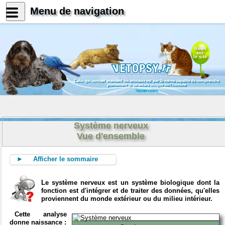
Menu de navigation
News
sur
le site
Celui qui connait vraiment les animaux est par là même capable de comprendre
pleinement le caractère unique de l'homme
Konrad Lorenz
Système nerveux
Vue d'ensemble
► Afficher le sommaire
Le système nerveux est un système biologique dont la
fonction est d'intégrer et de traiter des données, qu'elles
proviennent du monde extérieur ou du milieu intérieur.
Cette analyse
donne naissance :