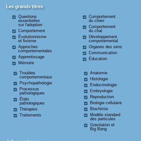
Les grands titres
Questions
Comportement
essentielles
du chien
sur l'adoption
Comportement
Comportement
du chat
Évolutionnisme
Développement
et fixisme
comportemental
Approches
Organes des sens
comportementales
Communication
Apprentissage
Éducation
Mémoire
Troubles
Anatomie
comportementaux
Histologie
Psychopathologie
Endocrinologie
Processus
Embryologie
pathologiques
Reproduction
États
Biologie cellulaire
pathologiques
Biochimie
Thérapies
Modèle standard
Traitements
des particules
Gravitation et
Big Bang