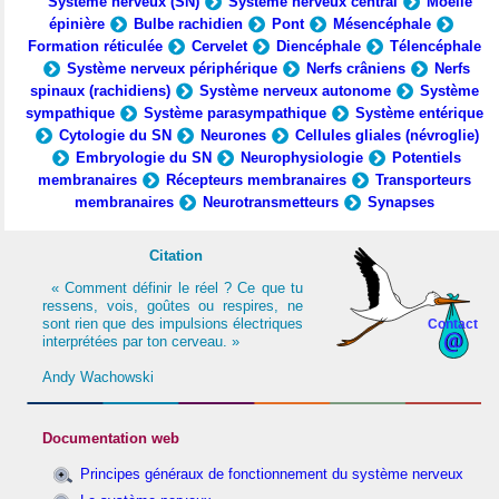
Système nerveux (SN)
Système nerveux central
Moelle
épinière
Bulbe rachidien
Pont
Mésencéphale
Formation réticulée
Cervelet
Diencéphale
Télencéphale
Système nerveux périphérique
Nerfs crâniens
Nerfs
spinaux (rachidiens)
Système nerveux autonome
Système
sympathique
Système parasympathique
Système entérique
Cytologie du SN
Neurones
Cellules gliales (névroglie)
Embryologie du SN
Neurophysiologie
Potentiels
membranaires
Récepteurs membranaires
Transporteurs
membranaires
Neurotransmetteurs
Synapses
Citation
« Comment définir le réel ? Ce que tu
ressens, vois, goûtes ou respires, ne
sont rien que des impulsions électriques
Contact
interprétées par ton cerveau. »
Andy Wachowski
Documentation web
Principes généraux de fonctionnement du système nerveux