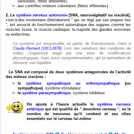
sensoriels, fibres afférentes)
aux contrôles moteurs volontaires (fibres efférentes).
2. Le
système nerveux autonome
(SNA, neurovégétatif ou viscéral),
c'est-à-dire involontaire (littéralement " qui se régit par ses propres lois
", est associé du fonctionnement automatique des organes comme les
muscles lisses, le muscle cardiaque, la majorité des glandes exocrines
ou endocrines.
Ce système est responsable, en partie, de l'homéostasie, chère à
Claude Bernard (1813-1878)
. Lors des variations des conditions de
milieu, l'organisme réagit par une série de modifications
physiologiques, mais aussi comportementales, qui lui permettent de
retrouver son équilibre.
Le SNA est composé de deux systèmes antagonistes de l'activité
des mêmes viscères :
le
système sympathique ou orthosympathique
(ou
sympathique)
, système stimulateur,
le
système parasympathique
, système inhibiteur.
On ajoute à l'heure actuelle le
système nerveux
entérique
qui est qualifié de " deuxième cerveau ", vu le
nombre de neurones qu'il contient et ses rôles
essentiels sur le cerveau lui-même