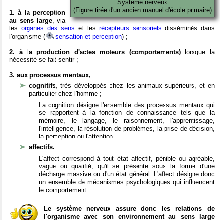
Système nerveux
(Figure tirée d'un ancien manuel d'école primaire)
1. à la perception
au sens large
, via
les
organes des sens
et les
récepteurs sensoriels
disséminés dans
l'organisme (
sensation et perception
) ;
2. à la production d'actes moteurs (comportements)
lorsque la
nécessité se fait sentir ;
3. aux processus mentaux,
cognitifs,
très développés chez les animaux supérieurs, et en
particulier chez l'homme ;
La cognition désigne l'ensemble des processus mentaux qui
se rapportent à la fonction de connaissance tels que la
mémoire, le langage, le raisonnement, l'apprentissage,
l'intelligence, la résolution de problèmes, la prise de décision,
la perception ou l'attention…
affectifs.
L'affect correspond à tout état affectif, pénible ou agréable,
vague ou qualifié, qu'il se présente sous la forme d'une
décharge massive ou d'un état général. L'affect désigne donc
un ensemble de mécanismes psychologiques qui influencent
le comportement.
Le système nerveux assure donc les relations de
l'organisme avec son environnement au sens large