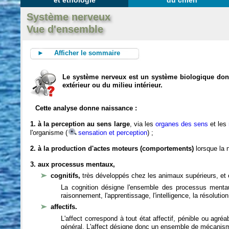
et éthologie
du chien
Système nerveux
Vue d'ensemble
► Afficher le sommaire
Le système nerveux est un système biologique dont 
extérieur ou du milieu intérieur.
Cette analyse donne naissance :
1. à la perception au sens large
, via les
organes des sens
et les
l'organisme (
sensation et perception
) ;
2. à la production d'actes moteurs (comportements)
lorsque la n
3. aux processus mentaux,
cognitifs,
très développés chez les animaux supérieurs, et 
La cognition désigne l'ensemble des processus mentau
raisonnement, l'apprentissage, l'intelligence, la résoluti
affectifs.
L'affect correspond à tout état affectif, pénible ou agré
général. L'affect désigne donc un ensemble de mécanis