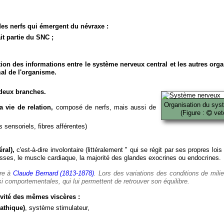
es nerfs qui émergent du névraxe :
it partie du SNC ;
ion des informations entre le système nerveux central et les autres org
al de l'organisme.
deux branches.
Organisation du sys
 vie de relation,
composé de nerfs, mais aussi de
(Figure :
veto
 sensoriels, fibres afférentes)
ral),
c'est-à-dire involontaire (littéralement " qui se régit par ses propres lois
es, le muscle cardiaque, la majorité des glandes exocrines ou endocrines.
ère à
Claude Bernard (1813-1878)
. Lors des variations des conditions de mili
i comportementales, qui lui permettent de retrouver son équilibre.
vité des mêmes viscères :
athique)
, système stimulateur,