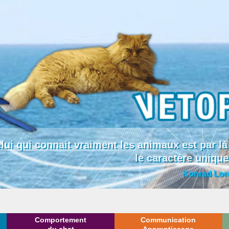
lui qui connait vraiment les animaux est par
le caractère uniqu
Konrad Lor
Comportement
Communication