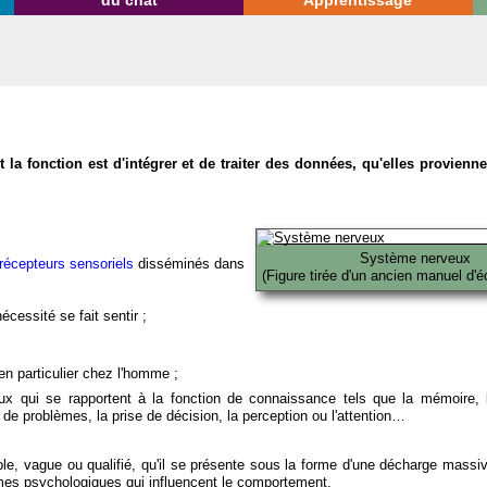
du chat
Apprentissage
la fonction est d'intégrer et de traiter des données, qu'elles provien
Système nerveux
récepteurs sensoriels
disséminés dans
(Figure tirée d'un ancien manuel d'é
écessité se fait sentir ;
en particulier chez l'homme ;
x qui se rapportent à la fonction de connaissance tels que la mémoire, l
on de problèmes, la prise de décision, la perception ou l'attention…
able, vague ou qualifié, qu'il se présente sous la forme d'une décharge massi
mes psychologiques qui influencent le comportement.