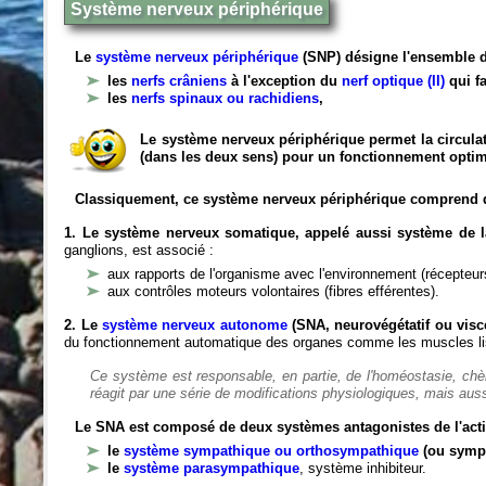
Système nerveux périphérique
Le
système nerveux périphérique
(SNP) désigne l'ensemble d
les
nerfs crâniens
à l'exception du
nerf optique (II)
qui fa
les
nerfs spinaux ou rachidiens
,
Le système nerveux périphérique permet la circulat
(dans les deux sens) pour un fonctionnement optim
Classiquement, ce système nerveux périphérique comprend 
1. Le système nerveux somatique, appelé aussi système de la
ganglions, est associé :
aux rapports de l'organisme avec l'environnement (récepteurs
aux contrôles moteurs volontaires (fibres efférentes).
2. Le
système nerveux autonome
(SNA, neurovégétatif ou viscé
du fonctionnement automatique des organes comme les muscles liss
Ce système est responsable, en partie, de l'homéostasie, ch
réagit par une série de modifications physiologiques, mais auss
Le SNA est composé de deux systèmes antagonistes de l'acti
le
système sympathique ou orthosympathique
(ou symp
le
système parasympathique
, système inhibiteur.