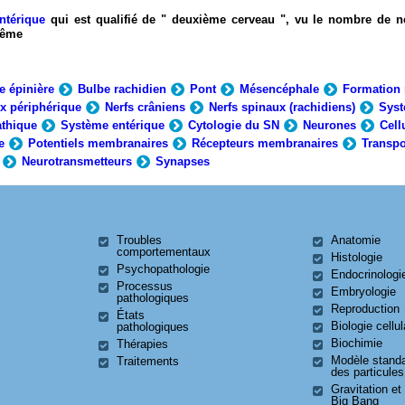
ntérique
qui est qualifié de " deuxième cerveau ", vu le nombre de n
-même
e épinière
Bulbe rachidien
Pont
Mésencéphale
Formation 
x périphérique
Nerfs crâniens
Nerfs spinaux (rachidiens)
Syst
thique
Système entérique
Cytologie du SN
Neurones
Cell
e
Potentiels membranaires
Récepteurs membranaires
Transpo
Neurotransmetteurs
Synapses
Troubles
Anatomie
comportementaux
Histologie
Psychopathologie
Endocrinologi
Processus
Embryologie
pathologiques
Reproduction
États
Biologie cellul
pathologiques
Biochimie
Thérapies
Modèle stand
Traitements
des particules
Gravitation et
Big Bang