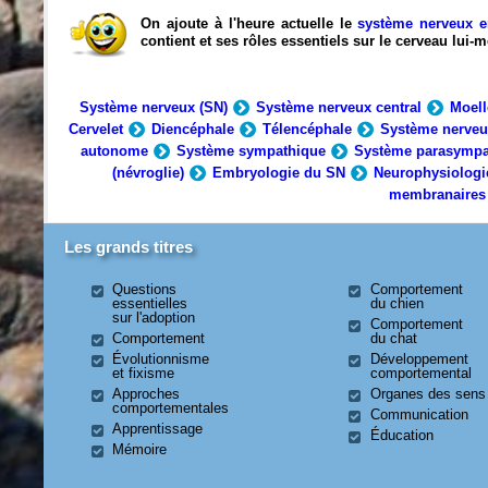
On ajoute à l'heure actuelle le
système nerveux e
contient et ses rôles essentiels sur le cerveau lui
Système nerveux (SN)
Système nerveux central
Moell
Cervelet
Diencéphale
Télencéphale
Système nerveu
autonome
Système sympathique
Système parasympa
(névroglie)
Embryologie du SN
Neurophysiologi
membranaires
Les grands titres
Questions
Comportement
essentielles
du chien
sur l'adoption
Comportement
Comportement
du chat
Évolutionnisme
Développement
et fixisme
comportemental
Approches
Organes des sens
comportementales
Communication
Apprentissage
Éducation
Mémoire