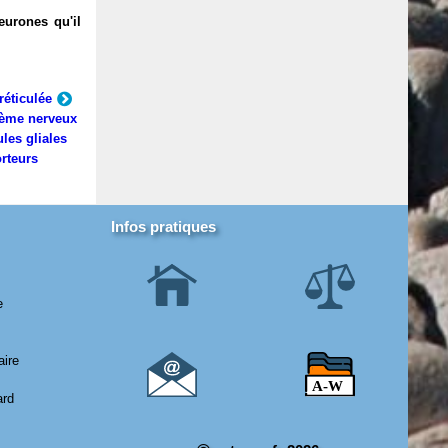
eurones qu'il
réticulée
ème nerveux
ules gliales
rteurs
Infos pratiques
e
aire
ard