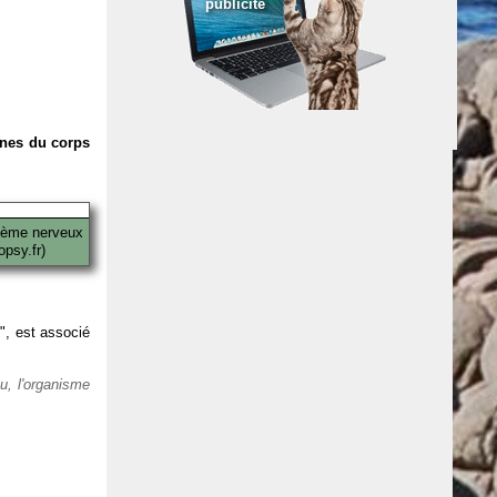
publicité
anes du corps
tème nerveux
psy.fr)
 ", est associé
eu, l'organisme