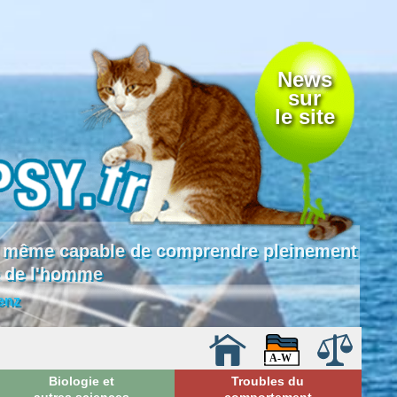
News
sur
le site
 là même capable de comprendre pleinement
e de l'homme
enz
Biologie et
Troubles du