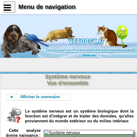
Menu de navigation
News
sur
le site
Celui qui connait vraiment les animaux est par là même capable de comprendre
pleinement le caractère unique de l'homme
Konrad Lorenz
Système nerveux
Vue d'ensemble
► Afficher le sommaire
Le système nerveux est un système biologique dont la
fonction est d'intégrer et de traiter des données, qu'elles
proviennent du monde extérieur ou du milieu intérieur.
Cette analyse
donne naissance :