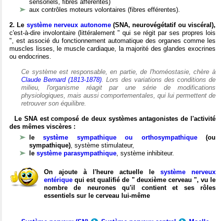
sensoriels, fibres afférentes)
aux contrôles moteurs volontaires (fibres efférentes).
2. Le
système nerveux autonome
(SNA, neurovégétatif ou viscéral),
c'est-à-dire involontaire (littéralement " qui se régit par ses propres lois
", est associé du fonctionnement automatique des organes comme les
muscles lisses, le muscle cardiaque, la majorité des glandes exocrines
ou endocrines.
Ce système est responsable, en partie, de l'homéostasie, chère à
Claude Bernard (1813-1878)
. Lors des variations des conditions de
milieu, l'organisme réagit par une série de modifications
physiologiques, mais aussi comportementales, qui lui permettent de
retrouver son équilibre.
Le SNA est composé de deux systèmes antagonistes de l'activité
des mêmes viscères :
le
système sympathique ou orthosympathique
(ou
sympathique)
, système stimulateur,
le
système parasympathique
, système inhibiteur.
On ajoute à l'heure actuelle le
système nerveux
entérique
qui est qualifié de " deuxième cerveau ", vu le
nombre de neurones qu'il contient et ses rôles
essentiels sur le cerveau lui-même