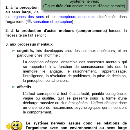
Système nerveux
(Figure tirée d'un ancien manuel d'école primaire)
1. à la perception
au sens large
, via
les
organes des sens
et les
récepteurs sensoriels
disséminés dans
l'organisme (
sensation et perception
) ;
2. à la production d'actes moteurs (comportements)
lorsque la
nécessité se fait sentir ;
3. aux processus mentaux,
cognitifs,
très développés chez les animaux supérieurs, et en
particulier chez l'homme ;
La cognition désigne l'ensemble des processus mentaux qui
se rapportent à la fonction de connaissance tels que la
mémoire, le langage, le raisonnement, l'apprentissage,
l'intelligence, la résolution de problèmes, la prise de décision,
la perception ou l'attention…
affectifs.
L'affect correspond à tout état affectif, pénible ou agréable,
vague ou qualifié, qu'il se présente sous la forme d'une
décharge massive ou d'un état général. L'affect désigne donc
un ensemble de mécanismes psychologiques qui influencent
le comportement.
Le système nerveux assure donc les relations de
l'organisme avec son environnement au sens large