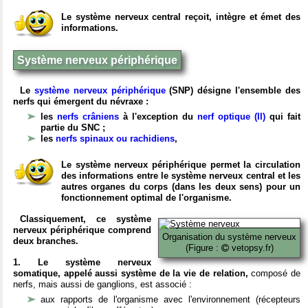
Le système nerveux central reçoit, intègre et émet des
informations.
Système nerveux périphérique
Le
système nerveux périphérique
(SNP) désigne l'ensemble des
nerfs qui émergent du névraxe :
les
nerfs crâniens
à l'exception du
nerf optique (II)
qui fait
partie du SNC ;
les
nerfs spinaux ou rachidiens
,
Le système nerveux périphérique permet la circulation
des informations entre le système nerveux central et les
autres organes du corps (dans les deux sens) pour un
fonctionnement optimal de l'organisme.
Classiquement, ce système
nerveux périphérique comprend
Organisation du système nerveux
deux branches.
(Figure :
vetopsy.fr)
1. Le système nerveux
somatique, appelé aussi système de la vie de relation,
composé de
nerfs, mais aussi de ganglions, est associé :
aux rapports de l'organisme avec l'environnement (récepteurs