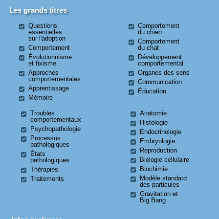
Les grands titres
Questions
Comportement
essentielles
du chien
sur l'adoption
Comportement
Comportement
du chat
Évolutionnisme
Développement
et fixisme
comportemental
Approches
Organes des sens
comportementales
Communication
Apprentissage
Éducation
Mémoire
Troubles
Anatomie
comportementaux
Histologie
Psychopathologie
Endocrinologie
Processus
Embryologie
pathologiques
Reproduction
États
Biologie cellulaire
pathologiques
Biochimie
Thérapies
Modèle standard
Traitements
des particules
Gravitation et
Big Bang