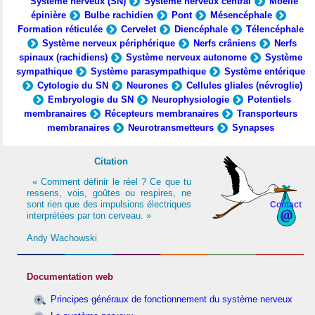
Système nerveux (SN)
Système nerveux central
Moelle
épinière
Bulbe rachidien
Pont
Mésencéphale
Formation réticulée
Cervelet
Diencéphale
Télencéphale
Système nerveux périphérique
Nerfs crâniens
Nerfs
spinaux (rachidiens)
Système nerveux autonome
Système
sympathique
Système parasympathique
Système entérique
Cytologie du SN
Neurones
Cellules gliales (névroglie)
Embryologie du SN
Neurophysiologie
Potentiels
membranaires
Récepteurs membranaires
Transporteurs
membranaires
Neurotransmetteurs
Synapses
Citation
« Comment définir le réel ? Ce que tu
ressens, vois, goûtes ou respires, ne
sont rien que des impulsions électriques
Contact
interprétées par ton cerveau. »
Andy Wachowski
Documentation web
Principes généraux de fonctionnement du système nerveux