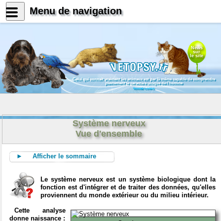
Menu de navigation
News
sur
le site
Celui qui connait vraiment les animaux est par là même capable de comprendre
pleinement le caractère unique de l'homme
Konrad Lorenz
Système nerveux
Vue d'ensemble
► Afficher le sommaire
Le système nerveux est un système biologique dont la
fonction est d'intégrer et de traiter des données, qu'elles
proviennent du monde extérieur ou du milieu intérieur.
Cette analyse
donne naissance :