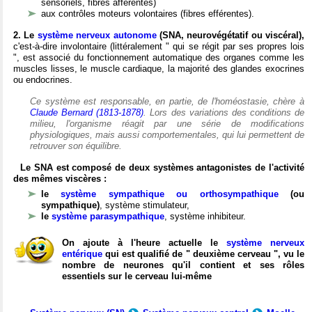
sensoriels, fibres afférentes)
aux contrôles moteurs volontaires (fibres efférentes).
2. Le
système nerveux autonome
(SNA, neurovégétatif ou viscéral),
c'est-à-dire involontaire (littéralement " qui se régit par ses propres lois
", est associé du fonctionnement automatique des organes comme les
muscles lisses, le muscle cardiaque, la majorité des glandes exocrines
ou endocrines.
Ce système est responsable, en partie, de l'homéostasie, chère à
Claude Bernard (1813-1878)
. Lors des variations des conditions de
milieu, l'organisme réagit par une série de modifications
physiologiques, mais aussi comportementales, qui lui permettent de
retrouver son équilibre.
Le SNA est composé de deux systèmes antagonistes de l'activité
des mêmes viscères :
le
système sympathique ou orthosympathique
(ou
sympathique)
, système stimulateur,
le
système parasympathique
, système inhibiteur.
On ajoute à l'heure actuelle le
système nerveux
entérique
qui est qualifié de " deuxième cerveau ", vu le
nombre de neurones qu'il contient et ses rôles
essentiels sur le cerveau lui-même