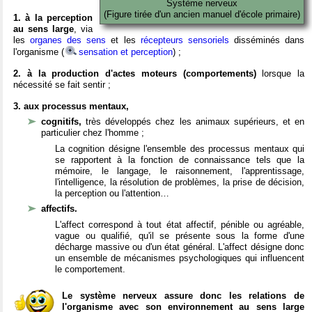
Système nerveux
(Figure tirée d'un ancien manuel d'école primaire)
1. à la perception
au sens large
, via
les
organes des sens
et les
récepteurs sensoriels
disséminés dans
l'organisme (
sensation et perception
) ;
2. à la production d'actes moteurs (comportements)
lorsque la
nécessité se fait sentir ;
3. aux processus mentaux,
cognitifs,
très développés chez les animaux supérieurs, et en
particulier chez l'homme ;
La cognition désigne l'ensemble des processus mentaux qui
se rapportent à la fonction de connaissance tels que la
mémoire, le langage, le raisonnement, l'apprentissage,
l'intelligence, la résolution de problèmes, la prise de décision,
la perception ou l'attention…
affectifs.
L'affect correspond à tout état affectif, pénible ou agréable,
vague ou qualifié, qu'il se présente sous la forme d'une
décharge massive ou d'un état général. L'affect désigne donc
un ensemble de mécanismes psychologiques qui influencent
le comportement.
Le système nerveux assure donc les relations de
l'organisme avec son environnement au sens large