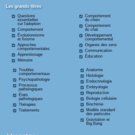
Les grands titres
Questions
Comportement
essentielles
du chien
sur l'adoption
Comportement
Comportement
du chat
Évolutionnisme
Développement
et fixisme
comportemental
Approches
Organes des sens
comportementales
Communication
Apprentissage
Éducation
Mémoire
Troubles
Anatomie
comportementaux
Histologie
Psychopathologie
Endocrinologie
Processus
Embryologie
pathologiques
Reproduction
États
Biologie cellulaire
pathologiques
Biochimie
Thérapies
Modèle standard
Traitements
des particules
Gravitation et
Big Bang