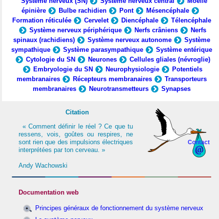
Système nerveux (SN)
Système nerveux central
Moelle
épinière
Bulbe rachidien
Pont
Mésencéphale
Formation réticulée
Cervelet
Diencéphale
Télencéphale
Système nerveux périphérique
Nerfs crâniens
Nerfs
spinaux (rachidiens)
Système nerveux autonome
Système
sympathique
Système parasympathique
Système entérique
Cytologie du SN
Neurones
Cellules gliales (névroglie)
Embryologie du SN
Neurophysiologie
Potentiels
membranaires
Récepteurs membranaires
Transporteurs
membranaires
Neurotransmetteurs
Synapses
Citation
« Comment définir le réel ? Ce que tu
ressens, vois, goûtes ou respires, ne
sont rien que des impulsions électriques
Contact
interprétées par ton cerveau. »
Andy Wachowski
Documentation web
Principes généraux de fonctionnement du système nerveux