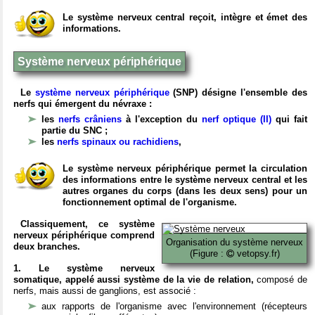
Le système nerveux central reçoit, intègre et émet des
informations.
Système nerveux périphérique
Le
système nerveux périphérique
(SNP) désigne l'ensemble des
nerfs qui émergent du névraxe :
les
nerfs crâniens
à l'exception du
nerf optique (II)
qui fait
partie du SNC ;
les
nerfs spinaux ou rachidiens
,
Le système nerveux périphérique permet la circulation
des informations entre le système nerveux central et les
autres organes du corps (dans les deux sens) pour un
fonctionnement optimal de l'organisme.
Classiquement, ce système
nerveux périphérique comprend
Organisation du système nerveux
deux branches.
(Figure :
vetopsy.fr)
1. Le système nerveux
somatique, appelé aussi système de la vie de relation,
composé de
nerfs, mais aussi de ganglions, est associé :
aux rapports de l'organisme avec l'environnement (récepteurs