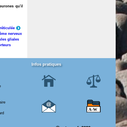
eurones qu'il
réticulée
ème nerveux
ules gliales
rteurs
Infos pratiques
e
aire
ard