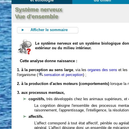
et éthologie
du chien
Système nerveux
Vue d'ensemble
► Afficher le sommaire
Le système nerveux est un système biologique dont 
extérieur ou du milieu intérieur.
Cette analyse donne naissance :
1. à la perception au sens large
, via les
organes des sens
et les
l'organisme (
sensation et perception
) ;
2. à la production d'actes moteurs (comportements)
lorsque la n
3. aux processus mentaux,
cognitifs,
très développés chez les animaux supérieurs, et 
La cognition désigne l'ensemble des processus mentau
raisonnement, l'apprentissage, l'intelligence, la résoluti
affectifs.
L'affect correspond à tout état affectif, pénible ou agré
général. L'affect désigne donc un ensemble de mécanis