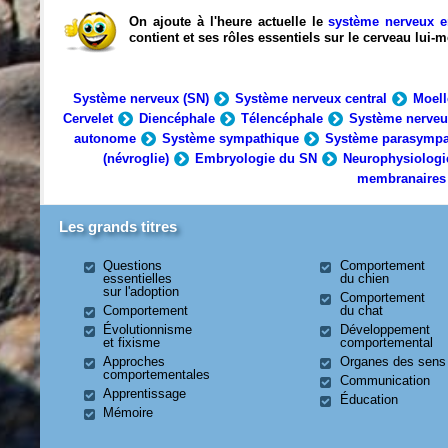
On ajoute à l'heure actuelle le
système nerveux e
contient et ses rôles essentiels sur le cerveau lui
Système nerveux (SN)
Système nerveux central
Moell
Cervelet
Diencéphale
Télencéphale
Système nerveu
autonome
Système sympathique
Système parasympa
(névroglie)
Embryologie du SN
Neurophysiologi
membranaires
Les grands titres
Questions
Comportement
essentielles
du chien
sur l'adoption
Comportement
Comportement
du chat
Évolutionnisme
Développement
et fixisme
comportemental
Approches
Organes des sens
comportementales
Communication
Apprentissage
Éducation
Mémoire