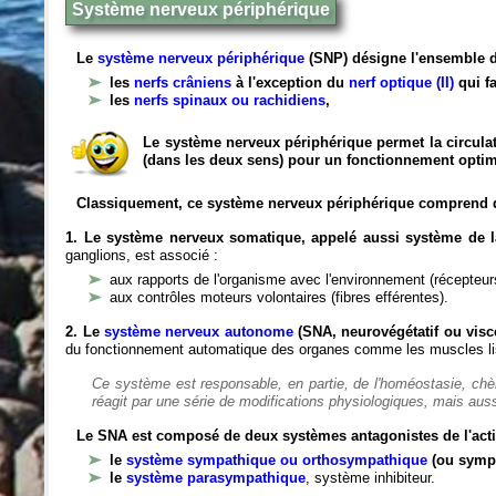
Système nerveux périphérique
Le
système nerveux périphérique
(SNP) désigne l'ensemble d
les
nerfs crâniens
à l'exception du
nerf optique (II)
qui fa
les
nerfs spinaux ou rachidiens
,
Le système nerveux périphérique permet la circulat
(dans les deux sens) pour un fonctionnement optim
Classiquement, ce système nerveux périphérique comprend 
1. Le système nerveux somatique, appelé aussi système de la
ganglions, est associé :
aux rapports de l'organisme avec l'environnement (récepteurs
aux contrôles moteurs volontaires (fibres efférentes).
2. Le
système nerveux autonome
(SNA, neurovégétatif ou viscé
du fonctionnement automatique des organes comme les muscles liss
Ce système est responsable, en partie, de l'homéostasie, ch
réagit par une série de modifications physiologiques, mais auss
Le SNA est composé de deux systèmes antagonistes de l'acti
le
système sympathique ou orthosympathique
(ou symp
le
système parasympathique
, système inhibiteur.