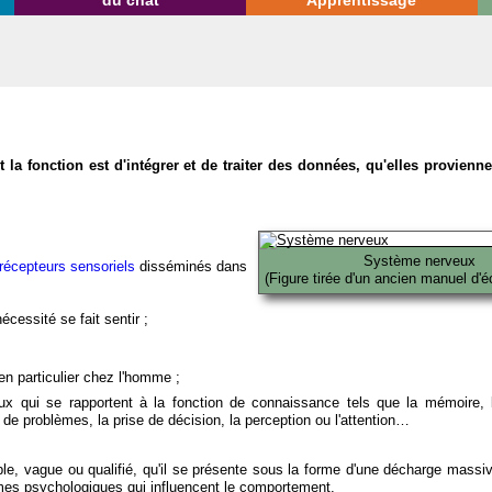
du chat
Apprentissage
la fonction est d'intégrer et de traiter des données, qu'elles provien
Système nerveux
récepteurs sensoriels
disséminés dans
(Figure tirée d'un ancien manuel d'é
écessité se fait sentir ;
en particulier chez l'homme ;
x qui se rapportent à la fonction de connaissance tels que la mémoire, l
on de problèmes, la prise de décision, la perception ou l'attention…
able, vague ou qualifié, qu'il se présente sous la forme d'une décharge massi
mes psychologiques qui influencent le comportement.