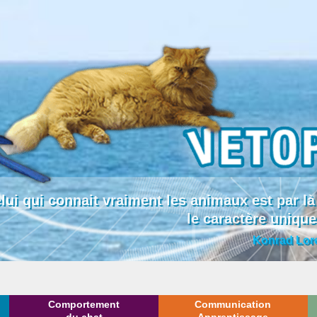
lui qui connait vraiment les animaux est par
le caractère uniqu
Konrad Lor
Comportement
Communication