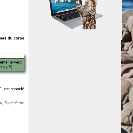
publicité
anes du corps
tème nerveux
psy.fr)
 ", est associé
eu, l'organisme