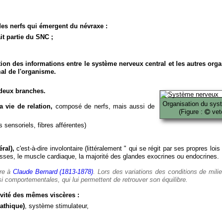
es nerfs qui émergent du névraxe :
it partie du SNC ;
ion des informations entre le système nerveux central et les autres org
al de l'organisme.
deux branches.
Organisation du sys
 vie de relation,
composé de nerfs, mais aussi de
(Figure :
veto
 sensoriels, fibres afférentes)
ral),
c'est-à-dire involontaire (littéralement " qui se régit par ses propres lois
es, le muscle cardiaque, la majorité des glandes exocrines ou endocrines.
ère à
Claude Bernard (1813-1878)
. Lors des variations des conditions de mili
i comportementales, qui lui permettent de retrouver son équilibre.
vité des mêmes viscères :
athique)
, système stimulateur,