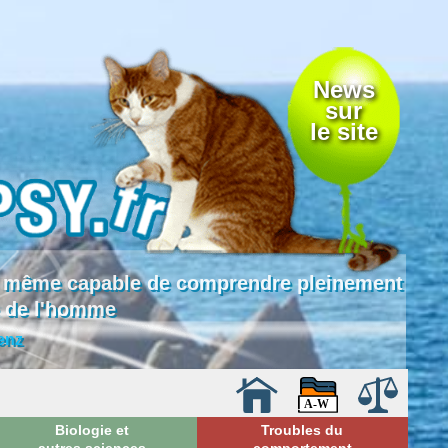
News
sur
le site
 là même capable de comprendre pleinement
e de l'homme
enz
Biologie et
Troubles du