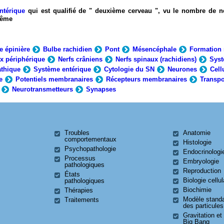
ntérique
qui est qualifié de " deuxième cerveau ", vu le nombre de n
-même
e épinière
Bulbe rachidien
Pont
Mésencéphale
Formation 
x périphérique
Nerfs crâniens
Nerfs spinaux (rachidiens)
Syst
thique
Système entérique
Cytologie du SN
Neurones
Cell
e
Potentiels membranaires
Récepteurs membranaires
Transpo
Neurotransmetteurs
Synapses
Troubles
Anatomie
comportementaux
Histologie
Psychopathologie
Endocrinologi
Processus
Embryologie
pathologiques
Reproduction
États
Biologie cellul
pathologiques
Biochimie
Thérapies
Modèle stand
Traitements
des particules
Gravitation et
Big Bang