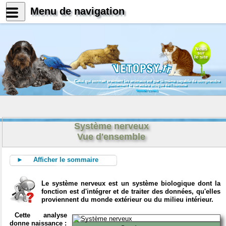
Menu de navigation
News
sur
le site
Celui qui connait vraiment les animaux est par là même capable de comprendre
pleinement le caractère unique de l'homme
Konrad Lorenz
Système nerveux
Vue d'ensemble
► Afficher le sommaire
Le système nerveux est un système biologique dont la
fonction est d'intégrer et de traiter des données, qu'elles
proviennent du monde extérieur ou du milieu intérieur.
Cette analyse
donne naissance :