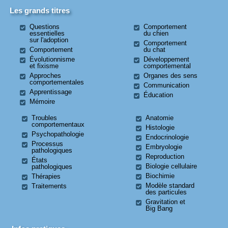
Les grands titres
Questions
Comportement
essentielles
du chien
sur l'adoption
Comportement
Comportement
du chat
Évolutionnisme
Développement
et fixisme
comportemental
Approches
Organes des sens
comportementales
Communication
Apprentissage
Éducation
Mémoire
Troubles
Anatomie
comportementaux
Histologie
Psychopathologie
Endocrinologie
Processus
Embryologie
pathologiques
Reproduction
États
Biologie cellulaire
pathologiques
Biochimie
Thérapies
Modèle standard
Traitements
des particules
Gravitation et
Big Bang