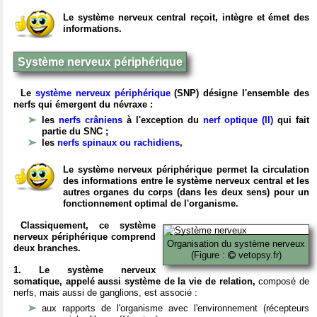
Le système nerveux central reçoit, intègre et émet des
informations.
Système nerveux périphérique
Le
système nerveux périphérique
(SNP) désigne l'ensemble des
nerfs qui émergent du névraxe :
les
nerfs crâniens
à l'exception du
nerf optique (II)
qui fait
partie du SNC ;
les
nerfs spinaux ou rachidiens
,
Le système nerveux périphérique permet la circulation
des informations entre le système nerveux central et les
autres organes du corps (dans les deux sens) pour un
fonctionnement optimal de l'organisme.
Classiquement, ce système
nerveux périphérique comprend
Organisation du système nerveux
deux branches.
(Figure :
vetopsy.fr)
1. Le système nerveux
somatique, appelé aussi système de la vie de relation,
composé de
nerfs, mais aussi de ganglions, est associé :
aux rapports de l'organisme avec l'environnement (récepteurs