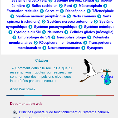
Système nerveux (SN)
Système nerveux central
Moelle
épinière
Bulbe rachidien
Pont
Mésencéphale
Formation réticulée
Cervelet
Diencéphale
Télencéphale
Système nerveux périphérique
Nerfs crâniens
Nerfs
spinaux (rachidiens)
Système nerveux autonome
Système
sympathique
Système parasympathique
Système entérique
Cytologie du SN
Neurones
Cellules gliales (névroglie)
Embryologie du SN
Neurophysiologie
Potentiels
membranaires
Récepteurs membranaires
Transporteurs
membranaires
Neurotransmetteurs
Synapses
Citation
« Comment définir le réel ? Ce que tu
ressens, vois, goûtes ou respires, ne
sont rien que des impulsions électriques
Contact
interprétées par ton cerveau. »
Andy Wachowski
Documentation web
Principes généraux de fonctionnement du système nerveux