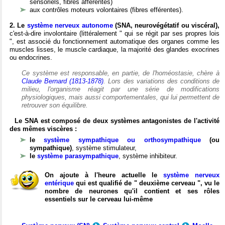
sensoriels, fibres afférentes)
aux contrôles moteurs volontaires (fibres efférentes).
2. Le
système nerveux autonome
(SNA, neurovégétatif ou viscéral),
c'est-à-dire involontaire (littéralement " qui se régit par ses propres lois
", est associé du fonctionnement automatique des organes comme les
muscles lisses, le muscle cardiaque, la majorité des glandes exocrines
ou endocrines.
Ce système est responsable, en partie, de l'homéostasie, chère à
Claude Bernard (1813-1878)
. Lors des variations des conditions de
milieu, l'organisme réagit par une série de modifications
physiologiques, mais aussi comportementales, qui lui permettent de
retrouver son équilibre.
Le SNA est composé de deux systèmes antagonistes de l'activité
des mêmes viscères :
le
système sympathique ou orthosympathique
(ou
sympathique)
, système stimulateur,
le
système parasympathique
, système inhibiteur.
On ajoute à l'heure actuelle le
système nerveux
entérique
qui est qualifié de " deuxième cerveau ", vu le
nombre de neurones qu'il contient et ses rôles
essentiels sur le cerveau lui-même