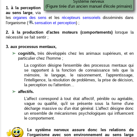
Système nerveux
(Figure tirée d'un ancien manuel d'école primaire)
1. à la perception
au sens large
, via
les
organes des sens
et les
récepteurs sensoriels
disséminés dans
l'organisme (
sensation et perception
) ;
2. à la production d'actes moteurs (comportements)
lorsque la
nécessité se fait sentir ;
3. aux processus mentaux,
cognitifs,
très développés chez les animaux supérieurs, et en
particulier chez l'homme ;
La cognition désigne l'ensemble des processus mentaux qui
se rapportent à la fonction de connaissance tels que la
mémoire, le langage, le raisonnement, l'apprentissage,
l'intelligence, la résolution de problèmes, la prise de décision,
la perception ou l'attention…
affectifs.
L'affect correspond à tout état affectif, pénible ou agréable,
vague ou qualifié, qu'il se présente sous la forme d'une
décharge massive ou d'un état général. L'affect désigne donc
un ensemble de mécanismes psychologiques qui influencent
le comportement.
Le système nerveux assure donc les relations de
l'organisme avec son environnement au sens large