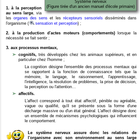
Système nerveux
(Figure tirée d'un ancien manuel d'école primaire)
1. à la perception
au sens large
, via
les
organes des sens
et les
récepteurs sensoriels
disséminés dans
l'organisme (
sensation et perception
) ;
2. à la production d'actes moteurs (comportements)
lorsque la
nécessité se fait sentir ;
3. aux processus mentaux,
cognitifs,
très développés chez les animaux supérieurs, et en
particulier chez l'homme ;
La cognition désigne l'ensemble des processus mentaux qui
se rapportent à la fonction de connaissance tels que la
mémoire, le langage, le raisonnement, l'apprentissage,
l'intelligence, la résolution de problèmes, la prise de décision,
la perception ou l'attention…
affectifs.
L'affect correspond à tout état affectif, pénible ou agréable,
vague ou qualifié, qu'il se présente sous la forme d'une
décharge massive ou d'un état général. L'affect désigne donc
un ensemble de mécanismes psychologiques qui influencent
le comportement.
Le système nerveux assure donc les relations de
l'organisme avec son environnement au sens large