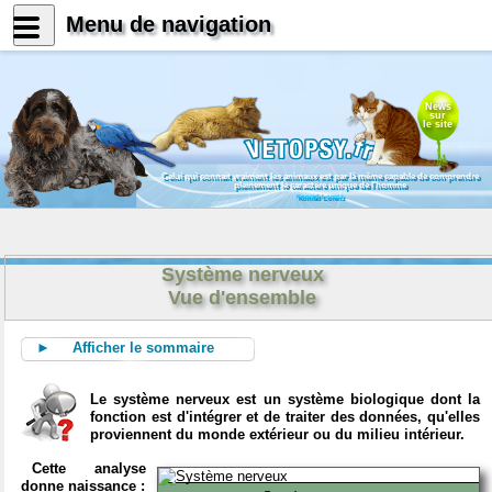
Menu de navigation
News
sur
le site
Celui qui connait vraiment les animaux est par là même capable de comprendre
pleinement le caractère unique de l'homme
Konrad Lorenz
Système nerveux
Vue d'ensemble
► Afficher le sommaire
Le système nerveux est un système biologique dont la
fonction est d'intégrer et de traiter des données, qu'elles
proviennent du monde extérieur ou du milieu intérieur.
Cette analyse
donne naissance :