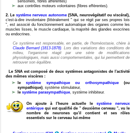
sensoriels, fibres afférentes)
aux contrôles moteurs volontaires (fibres efférentes).
2. Le
système nerveux autonome
(SNA, neurovégétatif ou viscéral),
c'est-à-dire involontaire (littéralement " qui se régit par ses propres lois
", est associé du fonctionnement automatique des organes comme les
muscles lisses, le muscle cardiaque, la majorité des glandes exocrines
ou endocrines.
Ce système est responsable, en partie, de l'homéostasie, chère à
Claude Bernard (1813-1878)
. Lors des variations des conditions de
milieu, l'organisme réagit par une série de modifications
physiologiques, mais aussi comportementales, qui lui permettent de
retrouver son équilibre.
Le SNA est composé de deux systèmes antagonistes de l'activité
des mêmes viscères :
le
système sympathique ou orthosympathique
(ou
sympathique)
, système stimulateur,
le
système parasympathique
, système inhibiteur.
On ajoute à l'heure actuelle le
système nerveux
entérique
qui est qualifié de " deuxième cerveau ", vu le
nombre de neurones qu'il contient et ses rôles
essentiels sur le cerveau lui-même