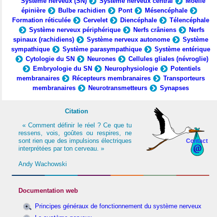
Système nerveux (SN)
Système nerveux central
Moelle
épinière
Bulbe rachidien
Pont
Mésencéphale
Formation réticulée
Cervelet
Diencéphale
Télencéphale
Système nerveux périphérique
Nerfs crâniens
Nerfs
spinaux (rachidiens)
Système nerveux autonome
Système
sympathique
Système parasympathique
Système entérique
Cytologie du SN
Neurones
Cellules gliales (névroglie)
Embryologie du SN
Neurophysiologie
Potentiels
membranaires
Récepteurs membranaires
Transporteurs
membranaires
Neurotransmetteurs
Synapses
Citation
« Comment définir le réel ? Ce que tu
ressens, vois, goûtes ou respires, ne
sont rien que des impulsions électriques
Contact
interprétées par ton cerveau. »
Andy Wachowski
Documentation web
Principes généraux de fonctionnement du système nerveux