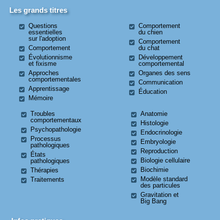
Les grands titres
Questions
Comportement
essentielles
du chien
sur l'adoption
Comportement
Comportement
du chat
Évolutionnisme
Développement
et fixisme
comportemental
Approches
Organes des sens
comportementales
Communication
Apprentissage
Éducation
Mémoire
Troubles
Anatomie
comportementaux
Histologie
Psychopathologie
Endocrinologie
Processus
Embryologie
pathologiques
Reproduction
États
Biologie cellulaire
pathologiques
Biochimie
Thérapies
Modèle standard
Traitements
des particules
Gravitation et
Big Bang