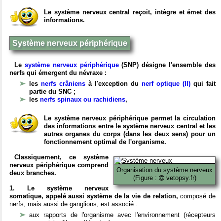
Le système nerveux central reçoit, intègre et émet des
informations.
Système nerveux périphérique
Le
système nerveux périphérique
(SNP) désigne l'ensemble des
nerfs qui émergent du névraxe :
les
nerfs crâniens
à l'exception du
nerf optique (II)
qui fait
partie du SNC ;
les
nerfs spinaux ou rachidiens
,
Le système nerveux périphérique permet la circulation
des informations entre le système nerveux central et les
autres organes du corps (dans les deux sens) pour un
fonctionnement optimal de l'organisme.
Classiquement, ce système
nerveux périphérique comprend
Organisation du système nerveux
deux branches.
(Figure :
vetopsy.fr)
1. Le système nerveux
somatique, appelé aussi système de la vie de relation,
composé de
nerfs, mais aussi de ganglions, est associé :
aux rapports de l'organisme avec l'environnement (récepteurs