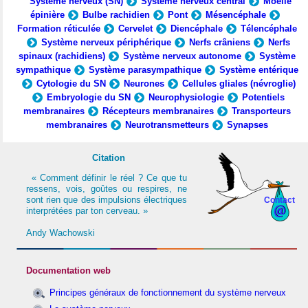
Système nerveux (SN)
Système nerveux central
Moelle
épinière
Bulbe rachidien
Pont
Mésencéphale
Formation réticulée
Cervelet
Diencéphale
Télencéphale
Système nerveux périphérique
Nerfs crâniens
Nerfs
spinaux (rachidiens)
Système nerveux autonome
Système
sympathique
Système parasympathique
Système entérique
Cytologie du SN
Neurones
Cellules gliales (névroglie)
Embryologie du SN
Neurophysiologie
Potentiels
membranaires
Récepteurs membranaires
Transporteurs
membranaires
Neurotransmetteurs
Synapses
Citation
« Comment définir le réel ? Ce que tu
ressens, vois, goûtes ou respires, ne
sont rien que des impulsions électriques
Contact
interprétées par ton cerveau. »
Andy Wachowski
Documentation web
Principes généraux de fonctionnement du système nerveux