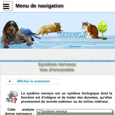
Menu de navigation
News
sur
le site
Celui qui connait vraiment les animaux est par là même capable de comprendre
pleinement le caractère unique de l'homme
Konrad Lorenz
Système nerveux
Vue d'ensemble
► Afficher le sommaire
Le système nerveux est un système biologique dont la
fonction est d'intégrer et de traiter des données, qu'elles
proviennent du monde extérieur ou du milieu intérieur.
Cette analyse
donne naissance :