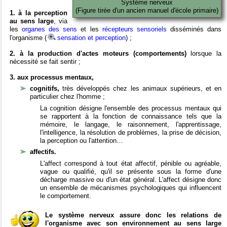
Système nerveux
(Figure tirée d'un ancien manuel d'école primaire)
1. à la perception
au sens large
, via
les
organes des sens
et les
récepteurs sensoriels
disséminés dans
l'organisme (
sensation et perception
) ;
2. à la production d'actes moteurs (comportements)
lorsque la
nécessité se fait sentir ;
3. aux processus mentaux,
cognitifs,
très développés chez les animaux supérieurs, et en
particulier chez l'homme ;
La cognition désigne l'ensemble des processus mentaux qui
se rapportent à la fonction de connaissance tels que la
mémoire, le langage, le raisonnement, l'apprentissage,
l'intelligence, la résolution de problèmes, la prise de décision,
la perception ou l'attention…
affectifs.
L'affect correspond à tout état affectif, pénible ou agréable,
vague ou qualifié, qu'il se présente sous la forme d'une
décharge massive ou d'un état général. L'affect désigne donc
un ensemble de mécanismes psychologiques qui influencent
le comportement.
Le système nerveux assure donc les relations de
l'organisme avec son environnement au sens large