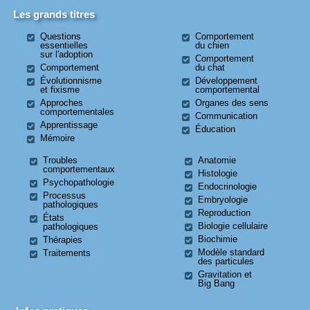
Les grands titres
Questions
Comportement
essentielles
du chien
sur l'adoption
Comportement
Comportement
du chat
Évolutionnisme
Développement
et fixisme
comportemental
Approches
Organes des sens
comportementales
Communication
Apprentissage
Éducation
Mémoire
Troubles
Anatomie
comportementaux
Histologie
Psychopathologie
Endocrinologie
Processus
Embryologie
pathologiques
Reproduction
États
Biologie cellulaire
pathologiques
Biochimie
Thérapies
Modèle standard
Traitements
des particules
Gravitation et
Big Bang