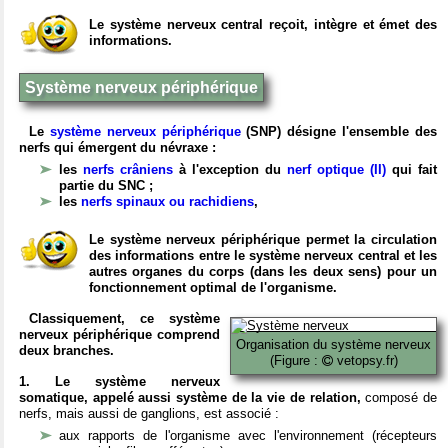
Le système nerveux central reçoit, intègre et émet des
informations.
Système nerveux périphérique
Le
système nerveux périphérique
(SNP) désigne l'ensemble des
nerfs qui émergent du névraxe :
les
nerfs crâniens
à l'exception du
nerf optique (II)
qui fait
partie du SNC ;
les
nerfs spinaux ou rachidiens
,
Le système nerveux périphérique permet la circulation
des informations entre le système nerveux central et les
autres organes du corps (dans les deux sens) pour un
fonctionnement optimal de l'organisme.
Classiquement, ce système
nerveux périphérique comprend
Organisation du système nerveux
deux branches.
(Figure :
vetopsy.fr)
1. Le système nerveux
somatique, appelé aussi système de la vie de relation,
composé de
nerfs, mais aussi de ganglions, est associé :
aux rapports de l'organisme avec l'environnement (récepteurs