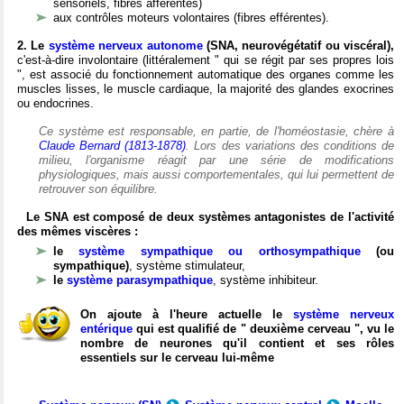
sensoriels, fibres afférentes)
aux contrôles moteurs volontaires (fibres efférentes).
2. Le
système nerveux autonome
(SNA, neurovégétatif ou viscéral),
c'est-à-dire involontaire (littéralement " qui se régit par ses propres lois
", est associé du fonctionnement automatique des organes comme les
muscles lisses, le muscle cardiaque, la majorité des glandes exocrines
ou endocrines.
Ce système est responsable, en partie, de l'homéostasie, chère à
Claude Bernard (1813-1878)
. Lors des variations des conditions de
milieu, l'organisme réagit par une série de modifications
physiologiques, mais aussi comportementales, qui lui permettent de
retrouver son équilibre.
Le SNA est composé de deux systèmes antagonistes de l'activité
des mêmes viscères :
le
système sympathique ou orthosympathique
(ou
sympathique)
, système stimulateur,
le
système parasympathique
, système inhibiteur.
On ajoute à l'heure actuelle le
système nerveux
entérique
qui est qualifié de " deuxième cerveau ", vu le
nombre de neurones qu'il contient et ses rôles
essentiels sur le cerveau lui-même