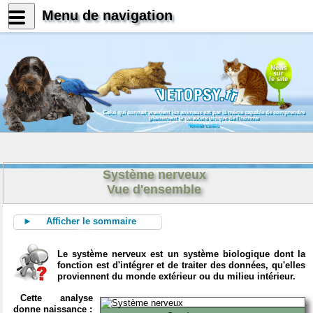
Menu de navigation
News
sur
le site
Celui qui connait vraiment les animaux est par là même capable de comprendre
pleinement le caractère unique de l'homme
Konrad Lorenz
Système nerveux
Vue d'ensemble
► Afficher le sommaire
Le système nerveux est un système biologique dont la
fonction est d'intégrer et de traiter des données, qu'elles
proviennent du monde extérieur ou du milieu intérieur.
Cette analyse
donne naissance :