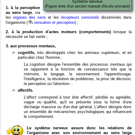
Système nerveux
(Figure tirée d'un ancien manuel d'école primaire)
1. à la perception
au sens large
, via
les
organes des sens
et les
récepteurs sensoriels
disséminés dans
l'organisme (
sensation et perception
) ;
2. à la production d'actes moteurs (comportements)
lorsque la
nécessité se fait sentir ;
3. aux processus mentaux,
cognitifs,
très développés chez les animaux supérieurs, et en
particulier chez l'homme ;
La cognition désigne l'ensemble des processus mentaux qui
se rapportent à la fonction de connaissance tels que la
mémoire, le langage, le raisonnement, l'apprentissage,
l'intelligence, la résolution de problèmes, la prise de décision,
la perception ou l'attention…
affectifs.
L'affect correspond à tout état affectif, pénible ou agréable,
vague ou qualifié, qu'il se présente sous la forme d'une
décharge massive ou d'un état général. L'affect désigne donc
un ensemble de mécanismes psychologiques qui influencent
le comportement.
Le système nerveux assure donc les relations de
l'organisme avec son environnement au sens large