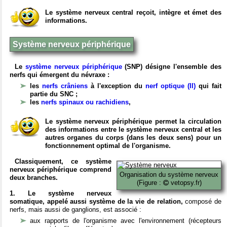
Le système nerveux central reçoit, intègre et émet des
informations.
Système nerveux périphérique
Le
système nerveux périphérique
(SNP) désigne l'ensemble des
nerfs qui émergent du névraxe :
les
nerfs crâniens
à l'exception du
nerf optique (II)
qui fait
partie du SNC ;
les
nerfs spinaux ou rachidiens
,
Le système nerveux périphérique permet la circulation
des informations entre le système nerveux central et les
autres organes du corps (dans les deux sens) pour un
fonctionnement optimal de l'organisme.
Classiquement, ce système
nerveux périphérique comprend
Organisation du système nerveux
deux branches.
(Figure :
vetopsy.fr)
1. Le système nerveux
somatique, appelé aussi système de la vie de relation,
composé de
nerfs, mais aussi de ganglions, est associé :
aux rapports de l'organisme avec l'environnement (récepteurs