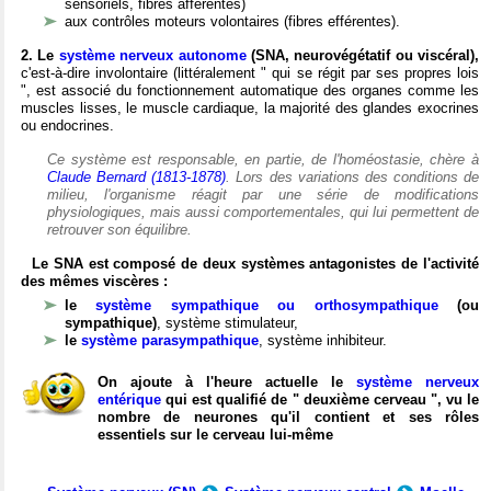
sensoriels, fibres afférentes)
aux contrôles moteurs volontaires (fibres efférentes).
2. Le
système nerveux autonome
(SNA, neurovégétatif ou viscéral),
c'est-à-dire involontaire (littéralement " qui se régit par ses propres lois
", est associé du fonctionnement automatique des organes comme les
muscles lisses, le muscle cardiaque, la majorité des glandes exocrines
ou endocrines.
Ce système est responsable, en partie, de l'homéostasie, chère à
Claude Bernard (1813-1878)
. Lors des variations des conditions de
milieu, l'organisme réagit par une série de modifications
physiologiques, mais aussi comportementales, qui lui permettent de
retrouver son équilibre.
Le SNA est composé de deux systèmes antagonistes de l'activité
des mêmes viscères :
le
système sympathique ou orthosympathique
(ou
sympathique)
, système stimulateur,
le
système parasympathique
, système inhibiteur.
On ajoute à l'heure actuelle le
système nerveux
entérique
qui est qualifié de " deuxième cerveau ", vu le
nombre de neurones qu'il contient et ses rôles
essentiels sur le cerveau lui-même