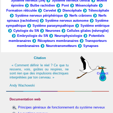
Système nerveux (SN)
Système nerveux central
Moelle
épinière
Bulbe rachidien
Pont
Mésencéphale
Formation réticulée
Cervelet
Diencéphale
Télencéphale
Système nerveux périphérique
Nerfs crâniens
Nerfs
spinaux (rachidiens)
Système nerveux autonome
Système
sympathique
Système parasympathique
Système entérique
Cytologie du SN
Neurones
Cellules gliales (névroglie)
Embryologie du SN
Neurophysiologie
Potentiels
membranaires
Récepteurs membranaires
Transporteurs
membranaires
Neurotransmetteurs
Synapses
Citation
« Comment définir le réel ? Ce que tu
ressens, vois, goûtes ou respires, ne
sont rien que des impulsions électriques
Contact
interprétées par ton cerveau. »
Andy Wachowski
Documentation web
Principes généraux de fonctionnement du système nerveux