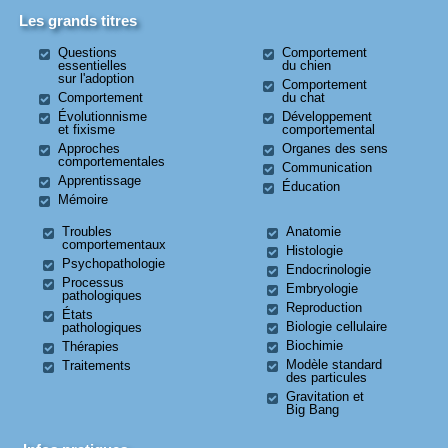
Les grands titres
Questions
Comportement
essentielles
du chien
sur l'adoption
Comportement
Comportement
du chat
Évolutionnisme
Développement
et fixisme
comportemental
Approches
Organes des sens
comportementales
Communication
Apprentissage
Éducation
Mémoire
Troubles
Anatomie
comportementaux
Histologie
Psychopathologie
Endocrinologie
Processus
Embryologie
pathologiques
Reproduction
États
Biologie cellulaire
pathologiques
Biochimie
Thérapies
Modèle standard
Traitements
des particules
Gravitation et
Big Bang