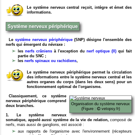
Le système nerveux central reçoit, intègre et émet des
informations.
Système nerveux périphérique
Le
système nerveux périphérique
(SNP) désigne l'ensemble des
nerfs qui émergent du névraxe :
les
nerfs crâniens
à l'exception du
nerf optique (II)
qui fait
partie du SNC ;
les
nerfs spinaux ou rachidiens
,
Le système nerveux périphérique permet la circulation
des informations entre le système nerveux central et les
autres organes du corps (dans les deux sens) pour un
fonctionnement optimal de l'organisme.
Classiquement, ce système
nerveux périphérique comprend
Organisation du système nerveux
deux branches.
(Figure :
vetopsy.fr)
1. Le système nerveux
somatique, appelé aussi système de la vie de relation,
composé de
nerfs, mais aussi de ganglions, est associé :
aux rapports de l'organisme avec l'environnement (récepteurs