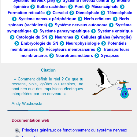
Système nerveux (SN)
Système nerveux central
Moelle
épinière
Bulbe rachidien
Pont
Mésencéphale
Formation réticulée
Cervelet
Diencéphale
Télencéphale
Système nerveux périphérique
Nerfs crâniens
Nerfs
spinaux (rachidiens)
Système nerveux autonome
Système
sympathique
Système parasympathique
Système entérique
Cytologie du SN
Neurones
Cellules gliales (névroglie)
Embryologie du SN
Neurophysiologie
Potentiels
membranaires
Récepteurs membranaires
Transporteurs
membranaires
Neurotransmetteurs
Synapses
Citation
« Comment définir le réel ? Ce que tu
ressens, vois, goûtes ou respires, ne
sont rien que des impulsions électriques
Contact
interprétées par ton cerveau. »
Andy Wachowski
Documentation web
Principes généraux de fonctionnement du système nerveux