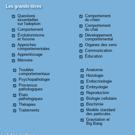
Les grands titres
Questions
Comportement
essentielles
du chien
sur l'adoption
Comportement
Comportement
du chat
Évolutionnisme
Développement
et fixisme
comportemental
Approches
Organes des sens
comportementales
Communication
Apprentissage
Éducation
Mémoire
Troubles
Anatomie
comportementaux
Histologie
Psychopathologie
Endocrinologie
Processus
Embryologie
pathologiques
Reproduction
États
Biologie cellulaire
pathologiques
Biochimie
Thérapies
Modèle standard
Traitements
des particules
Gravitation et
Big Bang