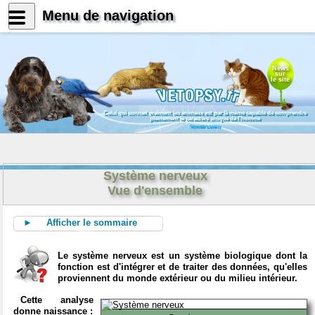
Menu de navigation
News
sur
le site
Celui qui connait vraiment les animaux est par là même capable de comprendre
pleinement le caractère unique de l'homme
Konrad Lorenz
Système nerveux
Vue d'ensemble
► Afficher le sommaire
Le système nerveux est un système biologique dont la
fonction est d'intégrer et de traiter des données, qu'elles
proviennent du monde extérieur ou du milieu intérieur.
Cette analyse
donne naissance :