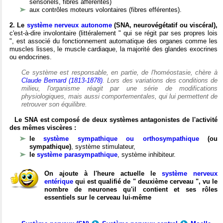
sensoriels, fibres afférentes)
aux contrôles moteurs volontaires (fibres efférentes).
2. Le
système nerveux autonome
(SNA, neurovégétatif ou viscéral),
c'est-à-dire involontaire (littéralement " qui se régit par ses propres lois
", est associé du fonctionnement automatique des organes comme les
muscles lisses, le muscle cardiaque, la majorité des glandes exocrines
ou endocrines.
Ce système est responsable, en partie, de l'homéostasie, chère à
Claude Bernard (1813-1878)
. Lors des variations des conditions de
milieu, l'organisme réagit par une série de modifications
physiologiques, mais aussi comportementales, qui lui permettent de
retrouver son équilibre.
Le SNA est composé de deux systèmes antagonistes de l'activité
des mêmes viscères :
le
système sympathique ou orthosympathique
(ou
sympathique)
, système stimulateur,
le
système parasympathique
, système inhibiteur.
On ajoute à l'heure actuelle le
système nerveux
entérique
qui est qualifié de " deuxième cerveau ", vu le
nombre de neurones qu'il contient et ses rôles
essentiels sur le cerveau lui-même