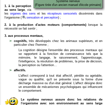
Système nerveux
(Figure tirée d'un ancien manuel d'école primaire)
1. à la perception
au sens large
, via
les
organes des sens
et les
récepteurs sensoriels
disséminés dans
l'organisme (
sensation et perception
) ;
2. à la production d'actes moteurs (comportements)
lorsque la
nécessité se fait sentir ;
3. aux processus mentaux,
cognitifs,
très développés chez les animaux supérieurs, et en
particulier chez l'homme ;
La cognition désigne l'ensemble des processus mentaux qui
se rapportent à la fonction de connaissance tels que la
mémoire, le langage, le raisonnement, l'apprentissage,
l'intelligence, la résolution de problèmes, la prise de décision,
la perception ou l'attention…
affectifs.
L'affect correspond à tout état affectif, pénible ou agréable,
vague ou qualifié, qu'il se présente sous la forme d'une
décharge massive ou d'un état général. L'affect désigne donc
un ensemble de mécanismes psychologiques qui influencent
le comportement.
Le système nerveux assure donc les relations de
l'organisme avec son environnement au sens large