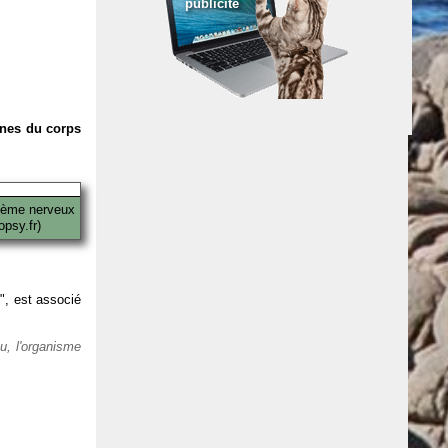
publicité
anes du corps
tème nerveux
psy.fr)
 ", est associé
eu, l'organisme