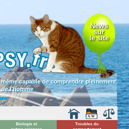
News
sur
le site
 là même capable de comprendre pleinement
e de l'homme
enz
Biologie et
Troubles du