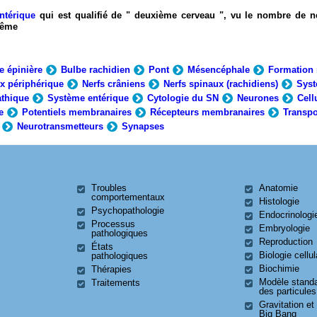
ntérique
qui est qualifié de " deuxième cerveau ", vu le nombre de n
-même
e épinière
Bulbe rachidien
Pont
Mésencéphale
Formation 
x périphérique
Nerfs crâniens
Nerfs spinaux (rachidiens)
Syst
thique
Système entérique
Cytologie du SN
Neurones
Cell
e
Potentiels membranaires
Récepteurs membranaires
Transpo
Neurotransmetteurs
Synapses
Troubles
Anatomie
comportementaux
Histologie
Psychopathologie
Endocrinologi
Processus
Embryologie
pathologiques
Reproduction
États
Biologie cellul
pathologiques
Biochimie
Thérapies
Modèle stand
Traitements
des particules
Gravitation et
Big Bang