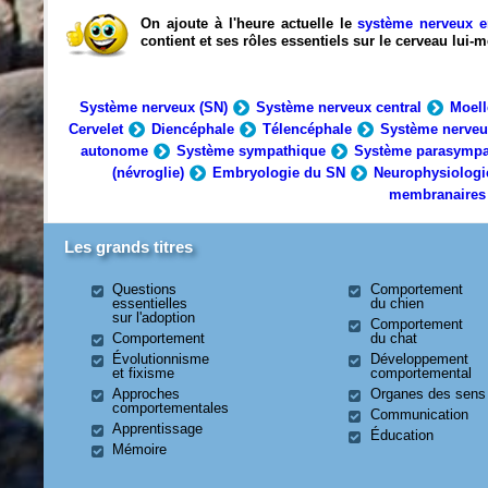
On ajoute à l'heure actuelle le
système nerveux e
contient et ses rôles essentiels sur le cerveau lui
Système nerveux (SN)
Système nerveux central
Moell
Cervelet
Diencéphale
Télencéphale
Système nerveu
autonome
Système sympathique
Système parasympa
(névroglie)
Embryologie du SN
Neurophysiologi
membranaires
Les grands titres
Questions
Comportement
essentielles
du chien
sur l'adoption
Comportement
Comportement
du chat
Évolutionnisme
Développement
et fixisme
comportemental
Approches
Organes des sens
comportementales
Communication
Apprentissage
Éducation
Mémoire