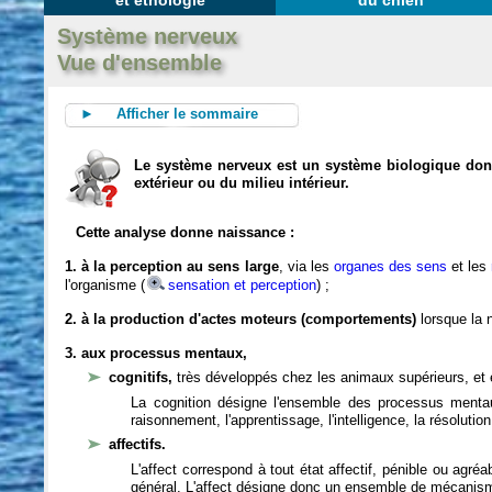
et éthologie
du chien
Système nerveux
Vue d'ensemble
► Afficher le sommaire
Le système nerveux est un système biologique dont 
extérieur ou du milieu intérieur.
Cette analyse donne naissance :
1. à la perception au sens large
, via les
organes des sens
et les
l'organisme (
sensation et perception
) ;
2. à la production d'actes moteurs (comportements)
lorsque la n
3. aux processus mentaux,
cognitifs,
très développés chez les animaux supérieurs, et 
La cognition désigne l'ensemble des processus mentau
raisonnement, l'apprentissage, l'intelligence, la résoluti
affectifs.
L'affect correspond à tout état affectif, pénible ou agré
général. L'affect désigne donc un ensemble de mécanis