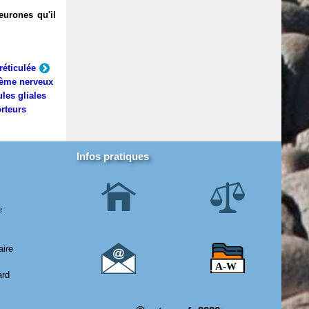
eurones qu'il
réticulée
ème nerveux
ules gliales
rteurs
Infos pratiques
e
aire
ard