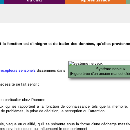
du chat
Apprentissage
la fonction est d'intégrer et de traiter des données, qu'elles provien
Système nerveux
récepteurs sensoriels
disséminés dans
(Figure tirée d'un ancien manuel d'é
écessité se fait sentir ;
en particulier chez l'homme ;
x qui se rapportent à la fonction de connaissance tels que la mémoire, l
on de problèmes, la prise de décision, la perception ou l'attention…
able, vague ou qualifié, qu'il se présente sous la forme d'une décharge massi
mes psychologiques qui influencent le comportement.