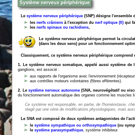
Système nerveux périphérique
Le
système nerveux périphérique
(SNP) désigne l'ensemble d
les
nerfs crâniens
à l'exception du
nerf optique (II)
qui fa
les
nerfs spinaux ou rachidiens
,
Le système nerveux périphérique permet la circulat
(dans les deux sens) pour un fonctionnement optim
Classiquement, ce système nerveux périphérique comprend 
1. Le système nerveux somatique, appelé aussi système de la
ganglions, est associé :
aux rapports de l'organisme avec l'environnement (récepteurs
aux contrôles moteurs volontaires (fibres efférentes).
2. Le
système nerveux autonome
(SNA, neurovégétatif ou viscé
du fonctionnement automatique des organes comme les muscles liss
Ce système est responsable, en partie, de l'homéostasie, ch
réagit par une série de modifications physiologiques, mais auss
Le SNA est composé de deux systèmes antagonistes de l'acti
le
système sympathique ou orthosympathique
(ou symp
le
système parasympathique
, système inhibiteur.