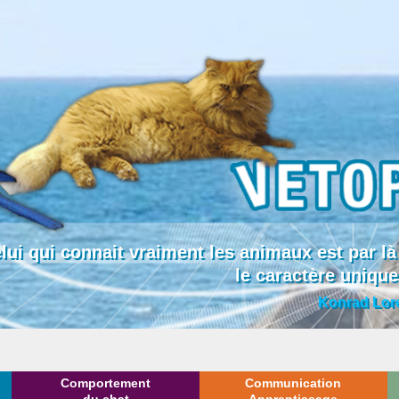
lui qui connait vraiment les animaux est par
le caractère uniqu
Konrad Lor
Comportement
Communication