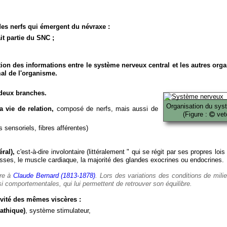
es nerfs qui émergent du névraxe :
it partie du SNC ;
ion des informations entre le système nerveux central et les autres org
al de l'organisme.
deux branches.
Organisation du sys
 vie de relation,
composé de nerfs, mais aussi de
(Figure :
veto
 sensoriels, fibres afférentes)
ral),
c'est-à-dire involontaire (littéralement " qui se régit par ses propres lois
es, le muscle cardiaque, la majorité des glandes exocrines ou endocrines.
ère à
Claude Bernard (1813-1878)
. Lors des variations des conditions de mili
i comportementales, qui lui permettent de retrouver son équilibre.
vité des mêmes viscères :
athique)
, système stimulateur,