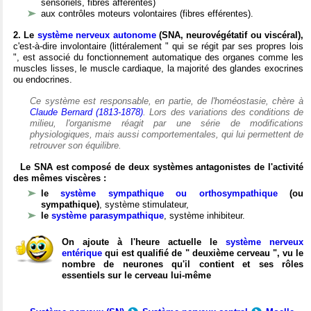
sensoriels, fibres afférentes)
aux contrôles moteurs volontaires (fibres efférentes).
2. Le
système nerveux autonome
(SNA, neurovégétatif ou viscéral),
c'est-à-dire involontaire (littéralement " qui se régit par ses propres lois
", est associé du fonctionnement automatique des organes comme les
muscles lisses, le muscle cardiaque, la majorité des glandes exocrines
ou endocrines.
Ce système est responsable, en partie, de l'homéostasie, chère à
Claude Bernard (1813-1878)
. Lors des variations des conditions de
milieu, l'organisme réagit par une série de modifications
physiologiques, mais aussi comportementales, qui lui permettent de
retrouver son équilibre.
Le SNA est composé de deux systèmes antagonistes de l'activité
des mêmes viscères :
le
système sympathique ou orthosympathique
(ou
sympathique)
, système stimulateur,
le
système parasympathique
, système inhibiteur.
On ajoute à l'heure actuelle le
système nerveux
entérique
qui est qualifié de " deuxième cerveau ", vu le
nombre de neurones qu'il contient et ses rôles
essentiels sur le cerveau lui-même