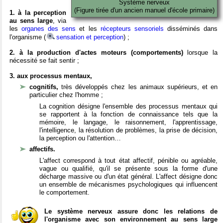
Système nerveux
(Figure tirée d'un ancien manuel d'école primaire)
1. à la perception
au sens large
, via
les
organes des sens
et les
récepteurs sensoriels
disséminés dans
l'organisme (
sensation et perception
) ;
2. à la production d'actes moteurs (comportements)
lorsque la
nécessité se fait sentir ;
3. aux processus mentaux,
cognitifs,
très développés chez les animaux supérieurs, et en
particulier chez l'homme ;
La cognition désigne l'ensemble des processus mentaux qui
se rapportent à la fonction de connaissance tels que la
mémoire, le langage, le raisonnement, l'apprentissage,
l'intelligence, la résolution de problèmes, la prise de décision,
la perception ou l'attention…
affectifs.
L'affect correspond à tout état affectif, pénible ou agréable,
vague ou qualifié, qu'il se présente sous la forme d'une
décharge massive ou d'un état général. L'affect désigne donc
un ensemble de mécanismes psychologiques qui influencent
le comportement.
Le système nerveux assure donc les relations de
l'organisme avec son environnement au sens large