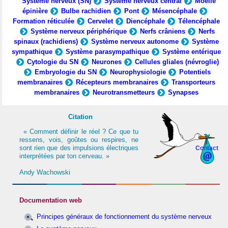
Système nerveux (SN)
Système nerveux central
Moelle
épinière
Bulbe rachidien
Pont
Mésencéphale
Formation réticulée
Cervelet
Diencéphale
Télencéphale
Système nerveux périphérique
Nerfs crâniens
Nerfs
spinaux (rachidiens)
Système nerveux autonome
Système
sympathique
Système parasympathique
Système entérique
Cytologie du SN
Neurones
Cellules gliales (névroglie)
Embryologie du SN
Neurophysiologie
Potentiels
membranaires
Récepteurs membranaires
Transporteurs
membranaires
Neurotransmetteurs
Synapses
Citation
« Comment définir le réel ? Ce que tu
ressens, vois, goûtes ou respires, ne
sont rien que des impulsions électriques
Contact
interprétées par ton cerveau. »
Andy Wachowski
Documentation web
Principes généraux de fonctionnement du système nerveux