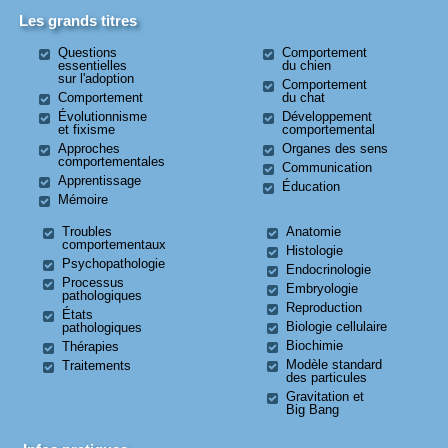
Les grands titres
Questions
Comportement
essentielles
du chien
sur l'adoption
Comportement
Comportement
du chat
Évolutionnisme
Développement
et fixisme
comportemental
Approches
Organes des sens
comportementales
Communication
Apprentissage
Éducation
Mémoire
Troubles
Anatomie
comportementaux
Histologie
Psychopathologie
Endocrinologie
Processus
Embryologie
pathologiques
Reproduction
États
Biologie cellulaire
pathologiques
Biochimie
Thérapies
Modèle standard
Traitements
des particules
Gravitation et
Big Bang