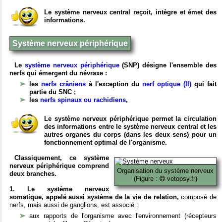
Le système nerveux central reçoit, intègre et émet des
informations.
Système nerveux périphérique
Le
système nerveux périphérique
(SNP) désigne l'ensemble des
nerfs qui émergent du névraxe :
les
nerfs crâniens
à l'exception du
nerf optique (II)
qui fait
partie du SNC ;
les
nerfs spinaux ou rachidiens
,
Le système nerveux périphérique permet la circulation
des informations entre le système nerveux central et les
autres organes du corps (dans les deux sens) pour un
fonctionnement optimal de l'organisme.
Classiquement, ce système
nerveux périphérique comprend
Organisation du système nerveux
deux branches.
(Figure :
vetopsy.fr)
1. Le système nerveux
somatique, appelé aussi système de la vie de relation,
composé de
nerfs, mais aussi de ganglions, est associé :
aux rapports de l'organisme avec l'environnement (récepteurs