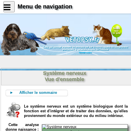
Menu de navigation
News
sur
le site
Celui qui connait vraiment les animaux est par là même capable de comprendre
pleinement le caractère unique de l'homme
Konrad Lorenz
Système nerveux
Vue d'ensemble
► Afficher le sommaire
Le système nerveux est un système biologique dont la
fonction est d'intégrer et de traiter des données, qu'elles
proviennent du monde extérieur ou du milieu intérieur.
Cette analyse
donne naissance :