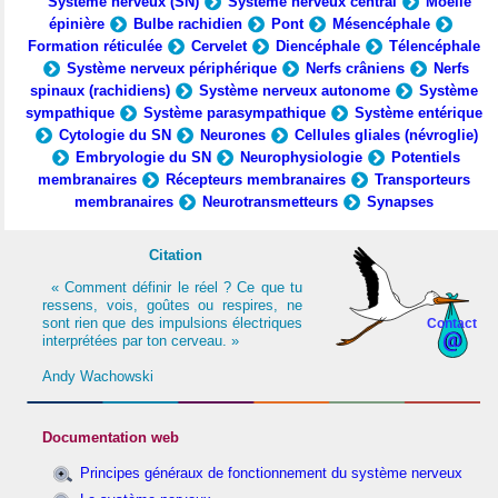
Système nerveux (SN)
Système nerveux central
Moelle
épinière
Bulbe rachidien
Pont
Mésencéphale
Formation réticulée
Cervelet
Diencéphale
Télencéphale
Système nerveux périphérique
Nerfs crâniens
Nerfs
spinaux (rachidiens)
Système nerveux autonome
Système
sympathique
Système parasympathique
Système entérique
Cytologie du SN
Neurones
Cellules gliales (névroglie)
Embryologie du SN
Neurophysiologie
Potentiels
membranaires
Récepteurs membranaires
Transporteurs
membranaires
Neurotransmetteurs
Synapses
Citation
« Comment définir le réel ? Ce que tu
ressens, vois, goûtes ou respires, ne
sont rien que des impulsions électriques
Contact
interprétées par ton cerveau. »
Andy Wachowski
Documentation web
Principes généraux de fonctionnement du système nerveux