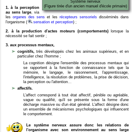
Système nerveux
(Figure tirée d'un ancien manuel d'école primaire)
1. à la perception
au sens large
, via
les
organes des sens
et les
récepteurs sensoriels
disséminés dans
l'organisme (
sensation et perception
) ;
2. à la production d'actes moteurs (comportements)
lorsque la
nécessité se fait sentir ;
3. aux processus mentaux,
cognitifs,
très développés chez les animaux supérieurs, et en
particulier chez l'homme ;
La cognition désigne l'ensemble des processus mentaux qui
se rapportent à la fonction de connaissance tels que la
mémoire, le langage, le raisonnement, l'apprentissage,
l'intelligence, la résolution de problèmes, la prise de décision,
la perception ou l'attention…
affectifs.
L'affect correspond à tout état affectif, pénible ou agréable,
vague ou qualifié, qu'il se présente sous la forme d'une
décharge massive ou d'un état général. L'affect désigne donc
un ensemble de mécanismes psychologiques qui influencent
le comportement.
Le système nerveux assure donc les relations de
l'organisme avec son environnement au sens large