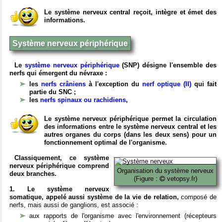
Le système nerveux central reçoit, intègre et émet des
informations.
Système nerveux périphérique
Le
système nerveux périphérique
(SNP) désigne l'ensemble des
nerfs qui émergent du névraxe :
les
nerfs crâniens
à l'exception du
nerf optique (II)
qui fait
partie du SNC ;
les
nerfs spinaux ou rachidiens
,
Le système nerveux périphérique permet la circulation
des informations entre le système nerveux central et les
autres organes du corps (dans les deux sens) pour un
fonctionnement optimal de l'organisme.
Classiquement, ce système
nerveux périphérique comprend
Organisation du système nerveux
deux branches.
(Figure :
vetopsy.fr)
1. Le système nerveux
somatique, appelé aussi système de la vie de relation,
composé de
nerfs, mais aussi de ganglions, est associé :
aux rapports de l'organisme avec l'environnement (récepteurs