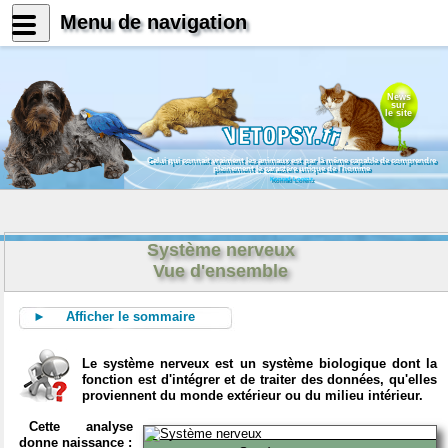
Menu de navigation
News
sur
le site
Celui qui connait vraiment les animaux est par là même capable de comprendre
pleinement le caractère unique de l'homme
Konrad Lorenz
Système nerveux
Vue d'ensemble
► Afficher le sommaire
Le système nerveux est un système biologique dont la
fonction est d'intégrer et de traiter des données, qu'elles
proviennent du monde extérieur ou du milieu intérieur.
Cette analyse
donne naissance :