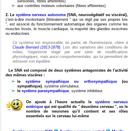
sensoriels, fibres afférentes)
aux contrôles moteurs volontaires (fibres efférentes).
2. Le
système nerveux autonome
(SNA, neurovégétatif ou viscéral),
c'est-à-dire involontaire (littéralement " qui se régit par ses propres lois
", est associé du fonctionnement automatique des organes comme les
muscles lisses, le muscle cardiaque, la majorité des glandes exocrines
ou endocrines.
Ce système est responsable, en partie, de l'homéostasie, chère à
Claude Bernard (1813-1878)
. Lors des variations des conditions de
milieu, l'organisme réagit par une série de modifications
physiologiques, mais aussi comportementales, qui lui permettent de
retrouver son équilibre.
Le SNA est composé de deux systèmes antagonistes de l'activité
des mêmes viscères :
le
système sympathique ou orthosympathique
(ou
sympathique)
, système stimulateur,
le
système parasympathique
, système inhibiteur.
On ajoute à l'heure actuelle le
système nerveux
entérique
qui est qualifié de " deuxième cerveau ", vu le
nombre de neurones qu'il contient et ses rôles
essentiels sur le cerveau lui-même