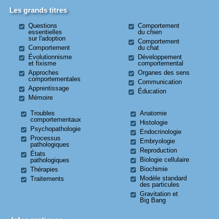
Les grands titres
Questions
Comportement
essentielles
du chien
sur l'adoption
Comportement
Comportement
du chat
Évolutionnisme
Développement
et fixisme
comportemental
Approches
Organes des sens
comportementales
Communication
Apprentissage
Éducation
Mémoire
Troubles
Anatomie
comportementaux
Histologie
Psychopathologie
Endocrinologie
Processus
Embryologie
pathologiques
Reproduction
États
Biologie cellulaire
pathologiques
Biochimie
Thérapies
Modèle standard
Traitements
des particules
Gravitation et
Big Bang