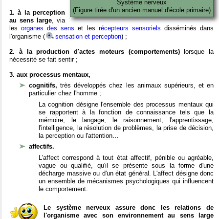
Système nerveux
(Figure tirée d'un ancien manuel d'école primaire)
1. à la perception
au sens large
, via
les
organes des sens
et les
récepteurs sensoriels
disséminés dans
l'organisme (
sensation et perception
) ;
2. à la production d'actes moteurs (comportements)
lorsque la
nécessité se fait sentir ;
3. aux processus mentaux,
cognitifs,
très développés chez les animaux supérieurs, et en
particulier chez l'homme ;
La cognition désigne l'ensemble des processus mentaux qui
se rapportent à la fonction de connaissance tels que la
mémoire, le langage, le raisonnement, l'apprentissage,
l'intelligence, la résolution de problèmes, la prise de décision,
la perception ou l'attention…
affectifs.
L'affect correspond à tout état affectif, pénible ou agréable,
vague ou qualifié, qu'il se présente sous la forme d'une
décharge massive ou d'un état général. L'affect désigne donc
un ensemble de mécanismes psychologiques qui influencent
le comportement.
Le système nerveux assure donc les relations de
l'organisme avec son environnement au sens large