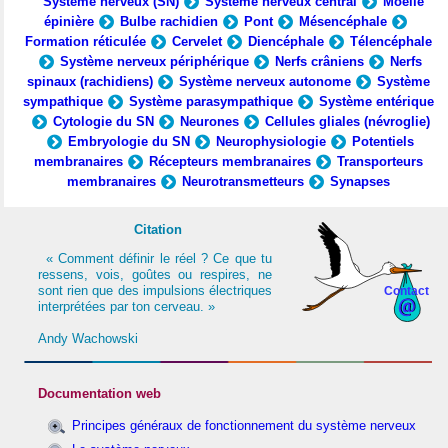
Système nerveux (SN)
Système nerveux central
Moelle
épinière
Bulbe rachidien
Pont
Mésencéphale
Formation réticulée
Cervelet
Diencéphale
Télencéphale
Système nerveux périphérique
Nerfs crâniens
Nerfs
spinaux (rachidiens)
Système nerveux autonome
Système
sympathique
Système parasympathique
Système entérique
Cytologie du SN
Neurones
Cellules gliales (névroglie)
Embryologie du SN
Neurophysiologie
Potentiels
membranaires
Récepteurs membranaires
Transporteurs
membranaires
Neurotransmetteurs
Synapses
Citation
« Comment définir le réel ? Ce que tu
ressens, vois, goûtes ou respires, ne
sont rien que des impulsions électriques
Contact
interprétées par ton cerveau. »
Andy Wachowski
Documentation web
Principes généraux de fonctionnement du système nerveux