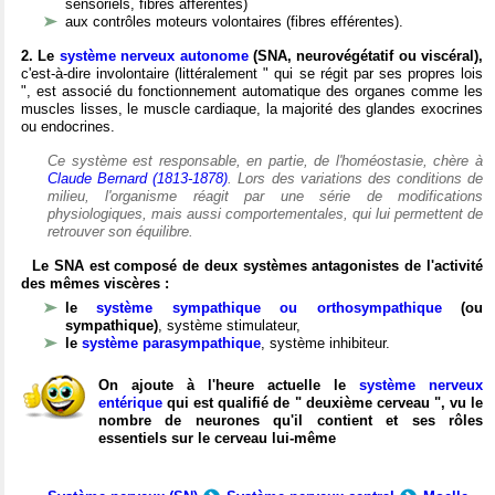
sensoriels, fibres afférentes)
aux contrôles moteurs volontaires (fibres efférentes).
2. Le
système nerveux autonome
(SNA, neurovégétatif ou viscéral),
c'est-à-dire involontaire (littéralement " qui se régit par ses propres lois
", est associé du fonctionnement automatique des organes comme les
muscles lisses, le muscle cardiaque, la majorité des glandes exocrines
ou endocrines.
Ce système est responsable, en partie, de l'homéostasie, chère à
Claude Bernard (1813-1878)
. Lors des variations des conditions de
milieu, l'organisme réagit par une série de modifications
physiologiques, mais aussi comportementales, qui lui permettent de
retrouver son équilibre.
Le SNA est composé de deux systèmes antagonistes de l'activité
des mêmes viscères :
le
système sympathique ou orthosympathique
(ou
sympathique)
, système stimulateur,
le
système parasympathique
, système inhibiteur.
On ajoute à l'heure actuelle le
système nerveux
entérique
qui est qualifié de " deuxième cerveau ", vu le
nombre de neurones qu'il contient et ses rôles
essentiels sur le cerveau lui-même