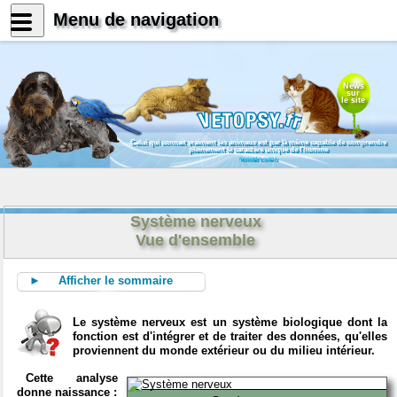
Menu de navigation
News
sur
le site
Celui qui connait vraiment les animaux est par là même capable de comprendre
pleinement le caractère unique de l'homme
Konrad Lorenz
Système nerveux
Vue d'ensemble
► Afficher le sommaire
Le système nerveux est un système biologique dont la
fonction est d'intégrer et de traiter des données, qu'elles
proviennent du monde extérieur ou du milieu intérieur.
Cette analyse
donne naissance :