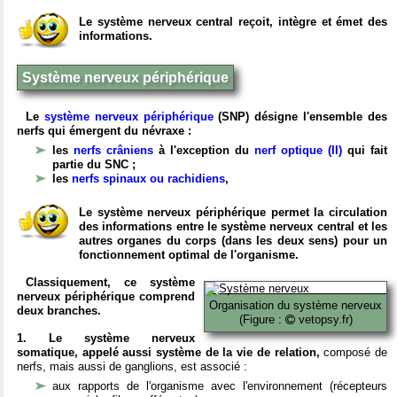
Le système nerveux central reçoit, intègre et émet des
informations.
Système nerveux périphérique
Le
système nerveux périphérique
(SNP) désigne l'ensemble des
nerfs qui émergent du névraxe :
les
nerfs crâniens
à l'exception du
nerf optique (II)
qui fait
partie du SNC ;
les
nerfs spinaux ou rachidiens
,
Le système nerveux périphérique permet la circulation
des informations entre le système nerveux central et les
autres organes du corps (dans les deux sens) pour un
fonctionnement optimal de l'organisme.
Classiquement, ce système
nerveux périphérique comprend
Organisation du système nerveux
deux branches.
(Figure :
vetopsy.fr)
1. Le système nerveux
somatique, appelé aussi système de la vie de relation,
composé de
nerfs, mais aussi de ganglions, est associé :
aux rapports de l'organisme avec l'environnement (récepteurs