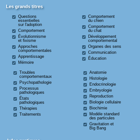
Les grands titres
Questions
Comportement
essentielles
du chien
sur l'adoption
Comportement
Comportement
du chat
Évolutionnisme
Développement
et fixisme
comportemental
Approches
Organes des sens
comportementales
Communication
Apprentissage
Éducation
Mémoire
Troubles
Anatomie
comportementaux
Histologie
Psychopathologie
Endocrinologie
Processus
Embryologie
pathologiques
Reproduction
États
Biologie cellulaire
pathologiques
Biochimie
Thérapies
Modèle standard
Traitements
des particules
Gravitation et
Big Bang