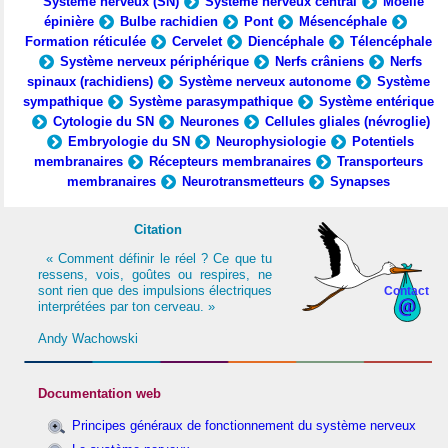
Système nerveux (SN)
Système nerveux central
Moelle
épinière
Bulbe rachidien
Pont
Mésencéphale
Formation réticulée
Cervelet
Diencéphale
Télencéphale
Système nerveux périphérique
Nerfs crâniens
Nerfs
spinaux (rachidiens)
Système nerveux autonome
Système
sympathique
Système parasympathique
Système entérique
Cytologie du SN
Neurones
Cellules gliales (névroglie)
Embryologie du SN
Neurophysiologie
Potentiels
membranaires
Récepteurs membranaires
Transporteurs
membranaires
Neurotransmetteurs
Synapses
Citation
« Comment définir le réel ? Ce que tu
ressens, vois, goûtes ou respires, ne
sont rien que des impulsions électriques
Contact
interprétées par ton cerveau. »
Andy Wachowski
Documentation web
Principes généraux de fonctionnement du système nerveux