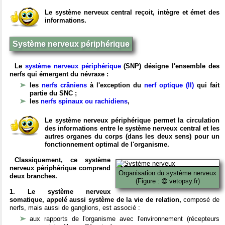
Le système nerveux central reçoit, intègre et émet des
informations.
Système nerveux périphérique
Le
système nerveux périphérique
(SNP) désigne l'ensemble des
nerfs qui émergent du névraxe :
les
nerfs crâniens
à l'exception du
nerf optique (II)
qui fait
partie du SNC ;
les
nerfs spinaux ou rachidiens
,
Le système nerveux périphérique permet la circulation
des informations entre le système nerveux central et les
autres organes du corps (dans les deux sens) pour un
fonctionnement optimal de l'organisme.
Classiquement, ce système
nerveux périphérique comprend
Organisation du système nerveux
deux branches.
(Figure :
vetopsy.fr)
1. Le système nerveux
somatique, appelé aussi système de la vie de relation,
composé de
nerfs, mais aussi de ganglions, est associé :
aux rapports de l'organisme avec l'environnement (récepteurs