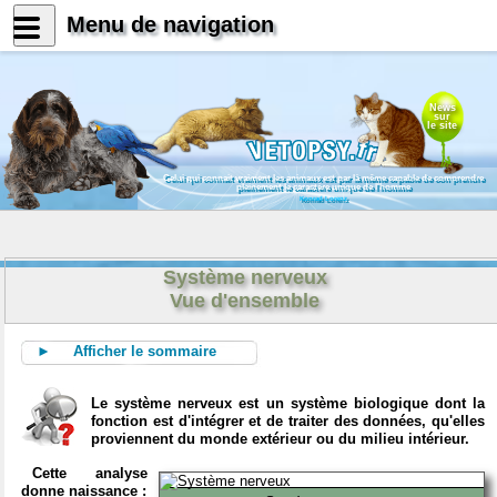
Menu de navigation
News
sur
le site
Celui qui connait vraiment les animaux est par là même capable de comprendre
pleinement le caractère unique de l'homme
Konrad Lorenz
Système nerveux
Vue d'ensemble
► Afficher le sommaire
Le système nerveux est un système biologique dont la
fonction est d'intégrer et de traiter des données, qu'elles
proviennent du monde extérieur ou du milieu intérieur.
Cette analyse
donne naissance :