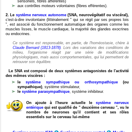
sensoriels, fibres afférentes)
aux contrôles moteurs volontaires (fibres efférentes).
2. Le
système nerveux autonome
(SNA, neurovégétatif ou viscéral),
c'est-à-dire involontaire (littéralement " qui se régit par ses propres lois
", est associé du fonctionnement automatique des organes comme les
muscles lisses, le muscle cardiaque, la majorité des glandes exocrines
ou endocrines.
Ce système est responsable, en partie, de l'homéostasie, chère à
Claude Bernard (1813-1878)
. Lors des variations des conditions de
milieu, l'organisme réagit par une série de modifications
physiologiques, mais aussi comportementales, qui lui permettent de
retrouver son équilibre.
Le SNA est composé de deux systèmes antagonistes de l'activité
des mêmes viscères :
le
système sympathique ou orthosympathique
(ou
sympathique)
, système stimulateur,
le
système parasympathique
, système inhibiteur.
On ajoute à l'heure actuelle le
système nerveux
entérique
qui est qualifié de " deuxième cerveau ", vu le
nombre de neurones qu'il contient et ses rôles
essentiels sur le cerveau lui-même