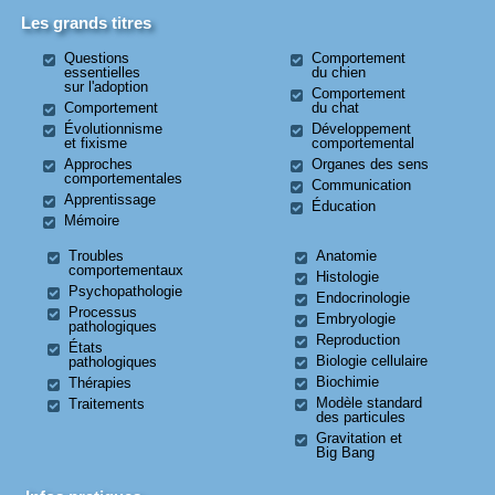
Les grands titres
Questions
Comportement
essentielles
du chien
sur l'adoption
Comportement
Comportement
du chat
Évolutionnisme
Développement
et fixisme
comportemental
Approches
Organes des sens
comportementales
Communication
Apprentissage
Éducation
Mémoire
Troubles
Anatomie
comportementaux
Histologie
Psychopathologie
Endocrinologie
Processus
Embryologie
pathologiques
Reproduction
États
Biologie cellulaire
pathologiques
Biochimie
Thérapies
Modèle standard
Traitements
des particules
Gravitation et
Big Bang