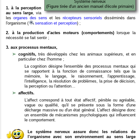
Système nerveux
(Figure tirée d'un ancien manuel d'école primaire)
1. à la perception
au sens large
, via
les
organes des sens
et les
récepteurs sensoriels
disséminés dans
l'organisme (
sensation et perception
) ;
2. à la production d'actes moteurs (comportements)
lorsque la
nécessité se fait sentir ;
3. aux processus mentaux,
cognitifs,
très développés chez les animaux supérieurs, et en
particulier chez l'homme ;
La cognition désigne l'ensemble des processus mentaux qui
se rapportent à la fonction de connaissance tels que la
mémoire, le langage, le raisonnement, l'apprentissage,
l'intelligence, la résolution de problèmes, la prise de décision,
la perception ou l'attention…
affectifs.
L'affect correspond à tout état affectif, pénible ou agréable,
vague ou qualifié, qu'il se présente sous la forme d'une
décharge massive ou d'un état général. L'affect désigne donc
un ensemble de mécanismes psychologiques qui influencent
le comportement.
Le système nerveux assure donc les relations de
l'organisme avec son environnement au sens large