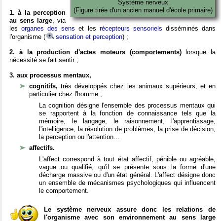
Système nerveux
(Figure tirée d'un ancien manuel d'école primaire)
1. à la perception
au sens large
, via
les
organes des sens
et les
récepteurs sensoriels
disséminés dans
l'organisme (
sensation et perception
) ;
2. à la production d'actes moteurs (comportements)
lorsque la
nécessité se fait sentir ;
3. aux processus mentaux,
cognitifs,
très développés chez les animaux supérieurs, et en
particulier chez l'homme ;
La cognition désigne l'ensemble des processus mentaux qui
se rapportent à la fonction de connaissance tels que la
mémoire, le langage, le raisonnement, l'apprentissage,
l'intelligence, la résolution de problèmes, la prise de décision,
la perception ou l'attention…
affectifs.
L'affect correspond à tout état affectif, pénible ou agréable,
vague ou qualifié, qu'il se présente sous la forme d'une
décharge massive ou d'un état général. L'affect désigne donc
un ensemble de mécanismes psychologiques qui influencent
le comportement.
Le système nerveux assure donc les relations de
l'organisme avec son environnement au sens large