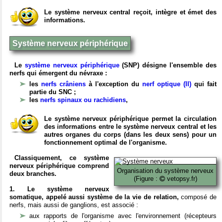
Le système nerveux central reçoit, intègre et émet des
informations.
Système nerveux périphérique
Le
système nerveux périphérique
(SNP) désigne l'ensemble des
nerfs qui émergent du névraxe :
les
nerfs crâniens
à l'exception du
nerf optique (II)
qui fait
partie du SNC ;
les
nerfs spinaux ou rachidiens
,
Le système nerveux périphérique permet la circulation
des informations entre le système nerveux central et les
autres organes du corps (dans les deux sens) pour un
fonctionnement optimal de l'organisme.
Classiquement, ce système
nerveux périphérique comprend
Organisation du système nerveux
deux branches.
(Figure :
vetopsy.fr)
1. Le système nerveux
somatique, appelé aussi système de la vie de relation,
composé de
nerfs, mais aussi de ganglions, est associé :
aux rapports de l'organisme avec l'environnement (récepteurs