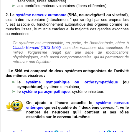
sensoriels, fibres afférentes)
aux contrôles moteurs volontaires (fibres efférentes).
2. Le
système nerveux autonome
(SNA, neurovégétatif ou viscéral),
c'est-à-dire involontaire (littéralement " qui se régit par ses propres lois
", est associé du fonctionnement automatique des organes comme les
muscles lisses, le muscle cardiaque, la majorité des glandes exocrines
ou endocrines.
Ce système est responsable, en partie, de l'homéostasie, chère à
Claude Bernard (1813-1878)
. Lors des variations des conditions de
milieu, l'organisme réagit par une série de modifications
physiologiques, mais aussi comportementales, qui lui permettent de
retrouver son équilibre.
Le SNA est composé de deux systèmes antagonistes de l'activité
des mêmes viscères :
le
système sympathique ou orthosympathique
(ou
sympathique)
, système stimulateur,
le
système parasympathique
, système inhibiteur.
On ajoute à l'heure actuelle le
système nerveux
entérique
qui est qualifié de " deuxième cerveau ", vu le
nombre de neurones qu'il contient et ses rôles
essentiels sur le cerveau lui-même