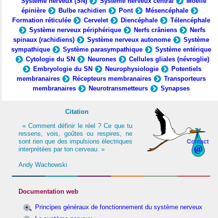
Système nerveux (SN)
Système nerveux central
Moelle
épinière
Bulbe rachidien
Pont
Mésencéphale
Formation réticulée
Cervelet
Diencéphale
Télencéphale
Système nerveux périphérique
Nerfs crâniens
Nerfs
spinaux (rachidiens)
Système nerveux autonome
Système
sympathique
Système parasympathique
Système entérique
Cytologie du SN
Neurones
Cellules gliales (névroglie)
Embryologie du SN
Neurophysiologie
Potentiels
membranaires
Récepteurs membranaires
Transporteurs
membranaires
Neurotransmetteurs
Synapses
Citation
« Comment définir le réel ? Ce que tu
ressens, vois, goûtes ou respires, ne
sont rien que des impulsions électriques
Contact
interprétées par ton cerveau. »
Andy Wachowski
Documentation web
Principes généraux de fonctionnement du système nerveux