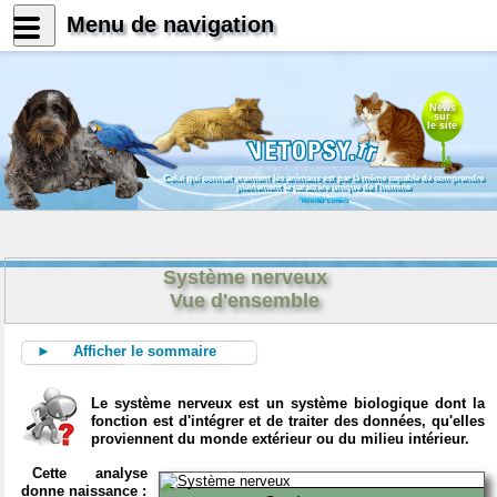
Menu de navigation
News
sur
le site
Celui qui connait vraiment les animaux est par là même capable de comprendre
pleinement le caractère unique de l'homme
Konrad Lorenz
Système nerveux
Vue d'ensemble
► Afficher le sommaire
Le système nerveux est un système biologique dont la
fonction est d'intégrer et de traiter des données, qu'elles
proviennent du monde extérieur ou du milieu intérieur.
Cette analyse
donne naissance :