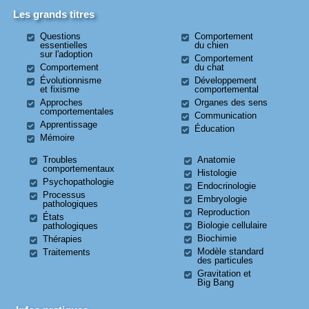
Les grands titres
Questions
Comportement
essentielles
du chien
sur l'adoption
Comportement
Comportement
du chat
Évolutionnisme
Développement
et fixisme
comportemental
Approches
Organes des sens
comportementales
Communication
Apprentissage
Éducation
Mémoire
Troubles
Anatomie
comportementaux
Histologie
Psychopathologie
Endocrinologie
Processus
Embryologie
pathologiques
Reproduction
États
Biologie cellulaire
pathologiques
Biochimie
Thérapies
Modèle standard
Traitements
des particules
Gravitation et
Big Bang