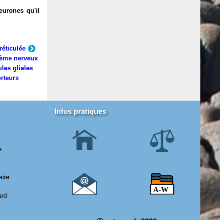
eurones qu'il
réticulée
ème nerveux
ules gliales
rteurs
Infos pratiques
e
aire
ard