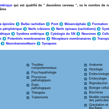
ntérique
qui est qualifié de " deuxième cerveau ", vu le nombre de n
-même
e épinière
Bulbe rachidien
Pont
Mésencéphale
Formation 
x périphérique
Nerfs crâniens
Nerfs spinaux (rachidiens)
Syst
thique
Système entérique
Cytologie du SN
Neurones
Cell
e
Potentiels membranaires
Récepteurs membranaires
Transpo
Neurotransmetteurs
Synapses
Troubles
Anatomie
comportementaux
Histologie
Psychopathologie
Endocrinologi
Processus
Embryologie
pathologiques
Reproduction
États
Biologie cellul
pathologiques
Biochimie
Thérapies
Modèle stand
Traitements
des particules
Gravitation et
Big Bang