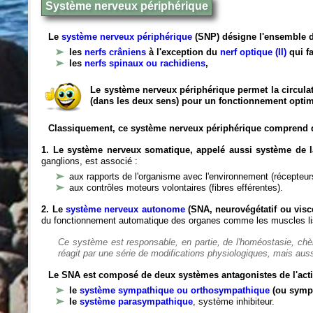
Système nerveux périphérique
Le
système nerveux périphérique
(SNP) désigne l'ensemble d
les
nerfs crâniens
à l'exception du
nerf optique (II)
qui fa
les
nerfs spinaux ou rachidiens
,
Le système nerveux périphérique permet la circulat
(dans les deux sens) pour un fonctionnement optim
Classiquement, ce système nerveux périphérique comprend 
1. Le système nerveux somatique, appelé aussi système de la
ganglions, est associé :
aux rapports de l'organisme avec l'environnement (récepteurs
aux contrôles moteurs volontaires (fibres efférentes).
2. Le
système nerveux autonome
(SNA, neurovégétatif ou viscé
du fonctionnement automatique des organes comme les muscles liss
Ce système est responsable, en partie, de l'homéostasie, ch
réagit par une série de modifications physiologiques, mais auss
Le SNA est composé de deux systèmes antagonistes de l'acti
le
système sympathique ou orthosympathique
(ou symp
le
système parasympathique
, système inhibiteur.