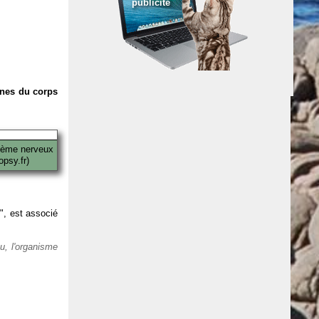
publicité
anes du corps
tème nerveux
psy.fr)
 ", est associé
eu, l'organisme