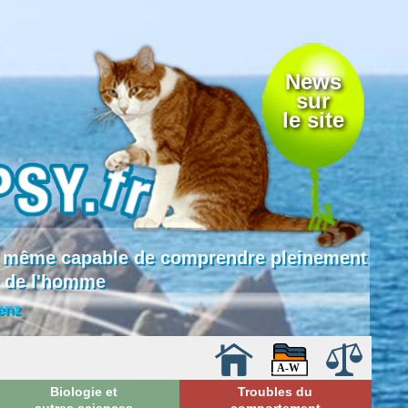
News
sur
le site
 là même capable de comprendre pleinement
e de l'homme
enz
Biologie et
Troubles du