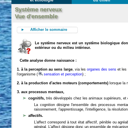
et éthologie
du chien
Système nerveux
Vue d'ensemble
► Afficher le sommaire
Le système nerveux est un système biologique dont 
extérieur ou du milieu intérieur.
Cette analyse donne naissance :
1. à la perception au sens large
, via les
organes des sens
et les
l'organisme (
sensation et perception
) ;
2. à la production d'actes moteurs (comportements)
lorsque la n
3. aux processus mentaux,
cognitifs,
très développés chez les animaux supérieurs, et 
La cognition désigne l'ensemble des processus mentau
raisonnement, l'apprentissage, l'intelligence, la résoluti
affectifs.
L'affect correspond à tout état affectif, pénible ou agré
général. L'affect désigne donc un ensemble de mécanis