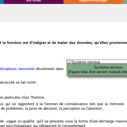
du chat
Apprentissage
la fonction est d'intégrer et de traiter des données, qu'elles provien
Système nerveux
récepteurs sensoriels
disséminés dans
(Figure tirée d'un ancien manuel d'é
écessité se fait sentir ;
en particulier chez l'homme ;
x qui se rapportent à la fonction de connaissance tels que la mémoire, l
on de problèmes, la prise de décision, la perception ou l'attention…
able, vague ou qualifié, qu'il se présente sous la forme d'une décharge massi
mes psychologiques qui influencent le comportement.