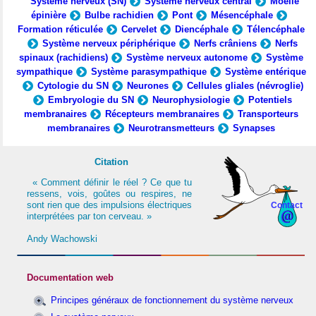
Système nerveux (SN)
Système nerveux central
Moelle
épinière
Bulbe rachidien
Pont
Mésencéphale
Formation réticulée
Cervelet
Diencéphale
Télencéphale
Système nerveux périphérique
Nerfs crâniens
Nerfs
spinaux (rachidiens)
Système nerveux autonome
Système
sympathique
Système parasympathique
Système entérique
Cytologie du SN
Neurones
Cellules gliales (névroglie)
Embryologie du SN
Neurophysiologie
Potentiels
membranaires
Récepteurs membranaires
Transporteurs
membranaires
Neurotransmetteurs
Synapses
Citation
« Comment définir le réel ? Ce que tu
ressens, vois, goûtes ou respires, ne
sont rien que des impulsions électriques
Contact
interprétées par ton cerveau. »
Andy Wachowski
Documentation web
Principes généraux de fonctionnement du système nerveux