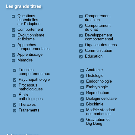
Les grands titres
Questions
Comportement
essentielles
du chien
sur l'adoption
Comportement
Comportement
du chat
Évolutionnisme
Développement
et fixisme
comportemental
Approches
Organes des sens
comportementales
Communication
Apprentissage
Éducation
Mémoire
Troubles
Anatomie
comportementaux
Histologie
Psychopathologie
Endocrinologie
Processus
Embryologie
pathologiques
Reproduction
États
Biologie cellulaire
pathologiques
Biochimie
Thérapies
Modèle standard
Traitements
des particules
Gravitation et
Big Bang