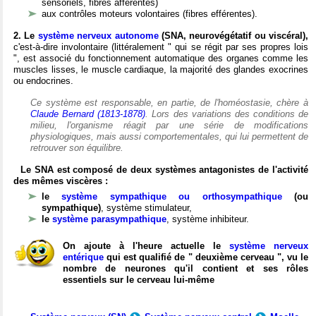
sensoriels, fibres afférentes)
aux contrôles moteurs volontaires (fibres efférentes).
2. Le
système nerveux autonome
(SNA, neurovégétatif ou viscéral),
c'est-à-dire involontaire (littéralement " qui se régit par ses propres lois
", est associé du fonctionnement automatique des organes comme les
muscles lisses, le muscle cardiaque, la majorité des glandes exocrines
ou endocrines.
Ce système est responsable, en partie, de l'homéostasie, chère à
Claude Bernard (1813-1878)
. Lors des variations des conditions de
milieu, l'organisme réagit par une série de modifications
physiologiques, mais aussi comportementales, qui lui permettent de
retrouver son équilibre.
Le SNA est composé de deux systèmes antagonistes de l'activité
des mêmes viscères :
le
système sympathique ou orthosympathique
(ou
sympathique)
, système stimulateur,
le
système parasympathique
, système inhibiteur.
On ajoute à l'heure actuelle le
système nerveux
entérique
qui est qualifié de " deuxième cerveau ", vu le
nombre de neurones qu'il contient et ses rôles
essentiels sur le cerveau lui-même