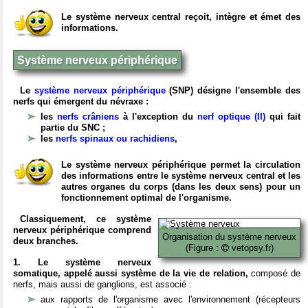
Le système nerveux central reçoit, intègre et émet des
informations.
Système nerveux périphérique
Le
système nerveux périphérique
(SNP) désigne l'ensemble des
nerfs qui émergent du névraxe :
les
nerfs crâniens
à l'exception du
nerf optique (II)
qui fait
partie du SNC ;
les
nerfs spinaux ou rachidiens
,
Le système nerveux périphérique permet la circulation
des informations entre le système nerveux central et les
autres organes du corps (dans les deux sens) pour un
fonctionnement optimal de l'organisme.
Classiquement, ce système
nerveux périphérique comprend
Organisation du système nerveux
deux branches.
(Figure :
vetopsy.fr)
1. Le système nerveux
somatique, appelé aussi système de la vie de relation,
composé de
nerfs, mais aussi de ganglions, est associé :
aux rapports de l'organisme avec l'environnement (récepteurs