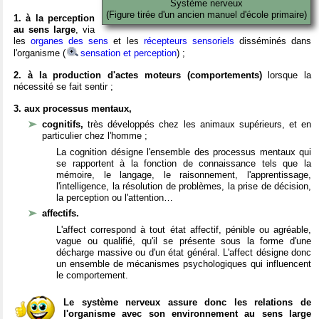
Système nerveux
(Figure tirée d'un ancien manuel d'école primaire)
1. à la perception
au sens large
, via
les
organes des sens
et les
récepteurs sensoriels
disséminés dans
l'organisme (
sensation et perception
) ;
2. à la production d'actes moteurs (comportements)
lorsque la
nécessité se fait sentir ;
3. aux processus mentaux,
cognitifs,
très développés chez les animaux supérieurs, et en
particulier chez l'homme ;
La cognition désigne l'ensemble des processus mentaux qui
se rapportent à la fonction de connaissance tels que la
mémoire, le langage, le raisonnement, l'apprentissage,
l'intelligence, la résolution de problèmes, la prise de décision,
la perception ou l'attention…
affectifs.
L'affect correspond à tout état affectif, pénible ou agréable,
vague ou qualifié, qu'il se présente sous la forme d'une
décharge massive ou d'un état général. L'affect désigne donc
un ensemble de mécanismes psychologiques qui influencent
le comportement.
Le système nerveux assure donc les relations de
l'organisme avec son environnement au sens large