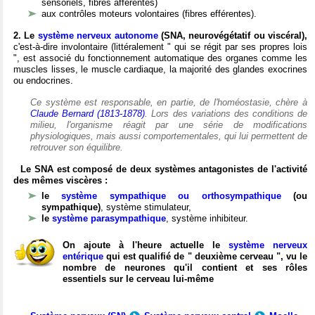
sensoriels, fibres afférentes)
aux contrôles moteurs volontaires (fibres efférentes).
2. Le
système nerveux autonome
(SNA, neurovégétatif ou viscéral),
c'est-à-dire involontaire (littéralement " qui se régit par ses propres lois
", est associé du fonctionnement automatique des organes comme les
muscles lisses, le muscle cardiaque, la majorité des glandes exocrines
ou endocrines.
Ce système est responsable, en partie, de l'homéostasie, chère à
Claude Bernard (1813-1878)
. Lors des variations des conditions de
milieu, l'organisme réagit par une série de modifications
physiologiques, mais aussi comportementales, qui lui permettent de
retrouver son équilibre.
Le SNA est composé de deux systèmes antagonistes de l'activité
des mêmes viscères :
le
système sympathique ou orthosympathique
(ou
sympathique)
, système stimulateur,
le
système parasympathique
, système inhibiteur.
On ajoute à l'heure actuelle le
système nerveux
entérique
qui est qualifié de " deuxième cerveau ", vu le
nombre de neurones qu'il contient et ses rôles
essentiels sur le cerveau lui-même