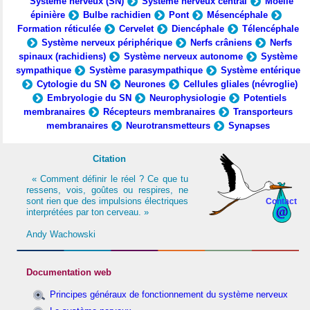
Système nerveux (SN)
Système nerveux central
Moelle
épinière
Bulbe rachidien
Pont
Mésencéphale
Formation réticulée
Cervelet
Diencéphale
Télencéphale
Système nerveux périphérique
Nerfs crâniens
Nerfs
spinaux (rachidiens)
Système nerveux autonome
Système
sympathique
Système parasympathique
Système entérique
Cytologie du SN
Neurones
Cellules gliales (névroglie)
Embryologie du SN
Neurophysiologie
Potentiels
membranaires
Récepteurs membranaires
Transporteurs
membranaires
Neurotransmetteurs
Synapses
Citation
« Comment définir le réel ? Ce que tu
ressens, vois, goûtes ou respires, ne
sont rien que des impulsions électriques
Contact
interprétées par ton cerveau. »
Andy Wachowski
Documentation web
Principes généraux de fonctionnement du système nerveux