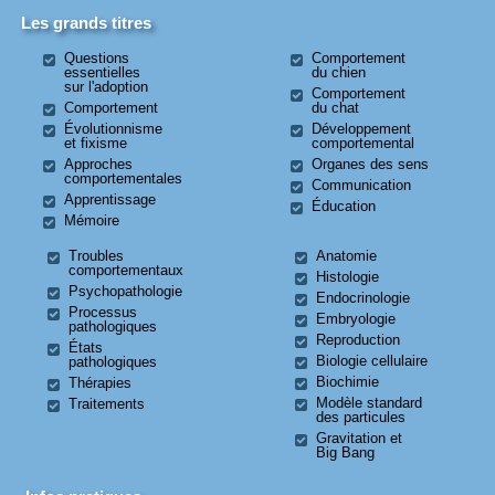
Les grands titres
Questions
Comportement
essentielles
du chien
sur l'adoption
Comportement
Comportement
du chat
Évolutionnisme
Développement
et fixisme
comportemental
Approches
Organes des sens
comportementales
Communication
Apprentissage
Éducation
Mémoire
Troubles
Anatomie
comportementaux
Histologie
Psychopathologie
Endocrinologie
Processus
Embryologie
pathologiques
Reproduction
États
Biologie cellulaire
pathologiques
Biochimie
Thérapies
Modèle standard
Traitements
des particules
Gravitation et
Big Bang