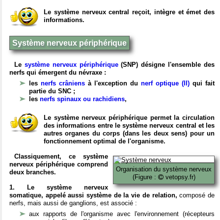
Le système nerveux central reçoit, intègre et émet des
informations.
Système nerveux périphérique
Le
système nerveux périphérique
(SNP) désigne l'ensemble des
nerfs qui émergent du névraxe :
les
nerfs crâniens
à l'exception du
nerf optique (II)
qui fait
partie du SNC ;
les
nerfs spinaux ou rachidiens
,
Le système nerveux périphérique permet la circulation
des informations entre le système nerveux central et les
autres organes du corps (dans les deux sens) pour un
fonctionnement optimal de l'organisme.
Classiquement, ce système
nerveux périphérique comprend
Organisation du système nerveux
deux branches.
(Figure :
vetopsy.fr)
1. Le système nerveux
somatique, appelé aussi système de la vie de relation,
composé de
nerfs, mais aussi de ganglions, est associé :
aux rapports de l'organisme avec l'environnement (récepteurs