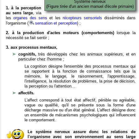
Système nerveux
(Figure tirée d'un ancien manuel d'école primaire)
1. à la perception
au sens large
, via
les
organes des sens
et les
récepteurs sensoriels
disséminés dans
l'organisme (
sensation et perception
) ;
2. à la production d'actes moteurs (comportements)
lorsque la
nécessité se fait sentir ;
3. aux processus mentaux,
cognitifs,
très développés chez les animaux supérieurs, et en
particulier chez l'homme ;
La cognition désigne l'ensemble des processus mentaux qui
se rapportent à la fonction de connaissance tels que la
mémoire, le langage, le raisonnement, l'apprentissage,
l'intelligence, la résolution de problèmes, la prise de décision,
la perception ou l'attention…
affectifs.
L'affect correspond à tout état affectif, pénible ou agréable,
vague ou qualifié, qu'il se présente sous la forme d'une
décharge massive ou d'un état général. L'affect désigne donc
un ensemble de mécanismes psychologiques qui influencent
le comportement.
Le système nerveux assure donc les relations de
l'organisme avec son environnement au sens large