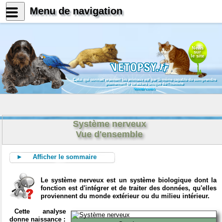
Menu de navigation
News
sur
le site
Celui qui connait vraiment les animaux est par là même capable de comprendre
pleinement le caractère unique de l'homme
Konrad Lorenz
Système nerveux
Vue d'ensemble
► Afficher le sommaire
Le système nerveux est un système biologique dont la
fonction est d'intégrer et de traiter des données, qu'elles
proviennent du monde extérieur ou du milieu intérieur.
Cette analyse
donne naissance :