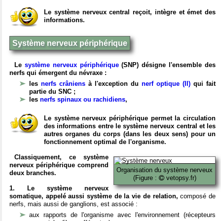
Le système nerveux central reçoit, intègre et émet des
informations.
Système nerveux périphérique
Le
système nerveux périphérique
(SNP) désigne l'ensemble des
nerfs qui émergent du névraxe :
les
nerfs crâniens
à l'exception du
nerf optique (II)
qui fait
partie du SNC ;
les
nerfs spinaux ou rachidiens
,
Le système nerveux périphérique permet la circulation
des informations entre le système nerveux central et les
autres organes du corps (dans les deux sens) pour un
fonctionnement optimal de l'organisme.
Classiquement, ce système
nerveux périphérique comprend
Organisation du système nerveux
deux branches.
(Figure :
vetopsy.fr)
1. Le système nerveux
somatique, appelé aussi système de la vie de relation,
composé de
nerfs, mais aussi de ganglions, est associé :
aux rapports de l'organisme avec l'environnement (récepteurs