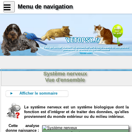
Menu de navigation
News
sur
le site
Celui qui connait vraiment les animaux est par là même capable de comprendre
pleinement le caractère unique de l'homme
Konrad Lorenz
Système nerveux
Vue d'ensemble
► Afficher le sommaire
Le système nerveux est un système biologique dont la
fonction est d'intégrer et de traiter des données, qu'elles
proviennent du monde extérieur ou du milieu intérieur.
Cette analyse
donne naissance :