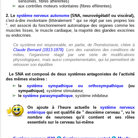
sensoriels, fibres afférentes)
aux contrôles moteurs volontaires (fibres efférentes).
2. Le
système nerveux autonome
(SNA, neurovégétatif ou viscéral),
c'est-à-dire involontaire (littéralement " qui se régit par ses propres lois
", est associé du fonctionnement automatique des organes comme les
muscles lisses, le muscle cardiaque, la majorité des glandes exocrines
ou endocrines.
Ce système est responsable, en partie, de l'homéostasie, chère à
Claude Bernard (1813-1878)
. Lors des variations des conditions de
milieu, l'organisme réagit par une série de modifications
physiologiques, mais aussi comportementales, qui lui permettent de
retrouver son équilibre.
Le SNA est composé de deux systèmes antagonistes de l'activité
des mêmes viscères :
le
système sympathique ou orthosympathique
(ou
sympathique)
, système stimulateur,
le
système parasympathique
, système inhibiteur.
On ajoute à l'heure actuelle le
système nerveux
entérique
qui est qualifié de " deuxième cerveau ", vu le
nombre de neurones qu'il contient et ses rôles
essentiels sur le cerveau lui-même