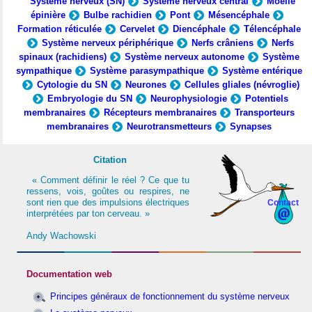
Système nerveux (SN)
Système nerveux central
Moelle
épinière
Bulbe rachidien
Pont
Mésencéphale
Formation réticulée
Cervelet
Diencéphale
Télencéphale
Système nerveux périphérique
Nerfs crâniens
Nerfs
spinaux (rachidiens)
Système nerveux autonome
Système
sympathique
Système parasympathique
Système entérique
Cytologie du SN
Neurones
Cellules gliales (névroglie)
Embryologie du SN
Neurophysiologie
Potentiels
membranaires
Récepteurs membranaires
Transporteurs
membranaires
Neurotransmetteurs
Synapses
Citation
« Comment définir le réel ? Ce que tu
ressens, vois, goûtes ou respires, ne
sont rien que des impulsions électriques
Contact
interprétées par ton cerveau. »
Andy Wachowski
Documentation web
Principes généraux de fonctionnement du système nerveux