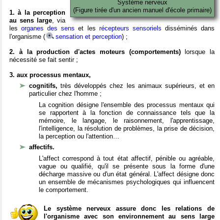
Système nerveux
(Figure tirée d'un ancien manuel d'école primaire)
1. à la perception
au sens large
, via
les
organes des sens
et les
récepteurs sensoriels
disséminés dans
l'organisme (
sensation et perception
) ;
2. à la production d'actes moteurs (comportements)
lorsque la
nécessité se fait sentir ;
3. aux processus mentaux,
cognitifs,
très développés chez les animaux supérieurs, et en
particulier chez l'homme ;
La cognition désigne l'ensemble des processus mentaux qui
se rapportent à la fonction de connaissance tels que la
mémoire, le langage, le raisonnement, l'apprentissage,
l'intelligence, la résolution de problèmes, la prise de décision,
la perception ou l'attention…
affectifs.
L'affect correspond à tout état affectif, pénible ou agréable,
vague ou qualifié, qu'il se présente sous la forme d'une
décharge massive ou d'un état général. L'affect désigne donc
un ensemble de mécanismes psychologiques qui influencent
le comportement.
Le système nerveux assure donc les relations de
l'organisme avec son environnement au sens large