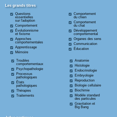
Les grands titres
Questions
Comportement
essentielles
du chien
sur l'adoption
Comportement
Comportement
du chat
Évolutionnisme
Développement
et fixisme
comportemental
Approches
Organes des sens
comportementales
Communication
Apprentissage
Éducation
Mémoire
Troubles
Anatomie
comportementaux
Histologie
Psychopathologie
Endocrinologie
Processus
Embryologie
pathologiques
Reproduction
États
Biologie cellulaire
pathologiques
Biochimie
Thérapies
Modèle standard
Traitements
des particules
Gravitation et
Big Bang