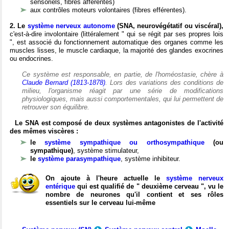
sensoriels, fibres afférentes)
aux contrôles moteurs volontaires (fibres efférentes).
2. Le
système nerveux autonome
(SNA, neurovégétatif ou viscéral),
c'est-à-dire involontaire (littéralement " qui se régit par ses propres lois
", est associé du fonctionnement automatique des organes comme les
muscles lisses, le muscle cardiaque, la majorité des glandes exocrines
ou endocrines.
Ce système est responsable, en partie, de l'homéostasie, chère à
Claude Bernard (1813-1878)
. Lors des variations des conditions de
milieu, l'organisme réagit par une série de modifications
physiologiques, mais aussi comportementales, qui lui permettent de
retrouver son équilibre.
Le SNA est composé de deux systèmes antagonistes de l'activité
des mêmes viscères :
le
système sympathique ou orthosympathique
(ou
sympathique)
, système stimulateur,
le
système parasympathique
, système inhibiteur.
On ajoute à l'heure actuelle le
système nerveux
entérique
qui est qualifié de " deuxième cerveau ", vu le
nombre de neurones qu'il contient et ses rôles
essentiels sur le cerveau lui-même