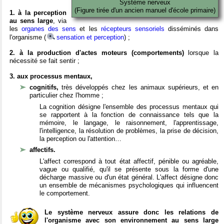
Système nerveux
(Figure tirée d'un ancien manuel d'école primaire)
1. à la perception
au sens large
, via
les
organes des sens
et les
récepteurs sensoriels
disséminés dans
l'organisme (
sensation et perception
) ;
2. à la production d'actes moteurs (comportements)
lorsque la
nécessité se fait sentir ;
3. aux processus mentaux,
cognitifs,
très développés chez les animaux supérieurs, et en
particulier chez l'homme ;
La cognition désigne l'ensemble des processus mentaux qui
se rapportent à la fonction de connaissance tels que la
mémoire, le langage, le raisonnement, l'apprentissage,
l'intelligence, la résolution de problèmes, la prise de décision,
la perception ou l'attention…
affectifs.
L'affect correspond à tout état affectif, pénible ou agréable,
vague ou qualifié, qu'il se présente sous la forme d'une
décharge massive ou d'un état général. L'affect désigne donc
un ensemble de mécanismes psychologiques qui influencent
le comportement.
Le système nerveux assure donc les relations de
l'organisme avec son environnement au sens large