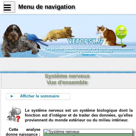
Menu de navigation
News
sur
le site
Celui qui connait vraiment les animaux est par là même capable de comprendre
pleinement le caractère unique de l'homme
Konrad Lorenz
Système nerveux
Vue d'ensemble
► Afficher le sommaire
Le système nerveux est un système biologique dont la
fonction est d'intégrer et de traiter des données, qu'elles
proviennent du monde extérieur ou du milieu intérieur.
Cette analyse
donne naissance :