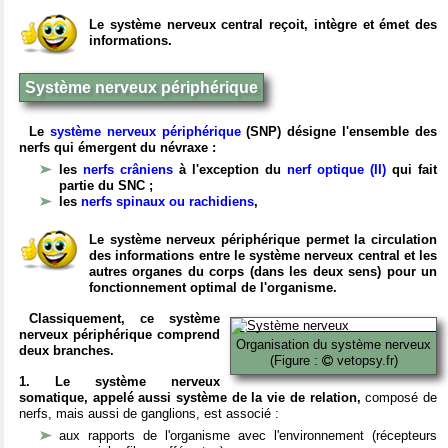
Le système nerveux central reçoit, intègre et émet des
informations.
Système nerveux périphérique
Le
système nerveux périphérique
(SNP) désigne l'ensemble des
nerfs qui émergent du névraxe :
les
nerfs crâniens
à l'exception du
nerf optique (II)
qui fait
partie du SNC ;
les
nerfs spinaux ou rachidiens
,
Le système nerveux périphérique permet la circulation
des informations entre le système nerveux central et les
autres organes du corps (dans les deux sens) pour un
fonctionnement optimal de l'organisme.
Classiquement, ce système
nerveux périphérique comprend
Organisation du système nerveux
deux branches.
(Figure :
vetopsy.fr)
1. Le système nerveux
somatique, appelé aussi système de la vie de relation,
composé de
nerfs, mais aussi de ganglions, est associé :
aux rapports de l'organisme avec l'environnement (récepteurs