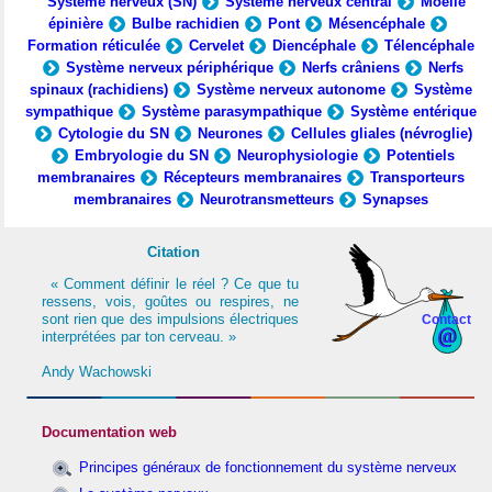
Système nerveux (SN)
Système nerveux central
Moelle
épinière
Bulbe rachidien
Pont
Mésencéphale
Formation réticulée
Cervelet
Diencéphale
Télencéphale
Système nerveux périphérique
Nerfs crâniens
Nerfs
spinaux (rachidiens)
Système nerveux autonome
Système
sympathique
Système parasympathique
Système entérique
Cytologie du SN
Neurones
Cellules gliales (névroglie)
Embryologie du SN
Neurophysiologie
Potentiels
membranaires
Récepteurs membranaires
Transporteurs
membranaires
Neurotransmetteurs
Synapses
Citation
« Comment définir le réel ? Ce que tu
ressens, vois, goûtes ou respires, ne
sont rien que des impulsions électriques
Contact
interprétées par ton cerveau. »
Andy Wachowski
Documentation web
Principes généraux de fonctionnement du système nerveux