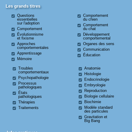
Les grands titres
Questions
Comportement
essentielles
du chien
sur l'adoption
Comportement
Comportement
du chat
Évolutionnisme
Développement
et fixisme
comportemental
Approches
Organes des sens
comportementales
Communication
Apprentissage
Éducation
Mémoire
Troubles
Anatomie
comportementaux
Histologie
Psychopathologie
Endocrinologie
Processus
Embryologie
pathologiques
Reproduction
États
Biologie cellulaire
pathologiques
Biochimie
Thérapies
Modèle standard
Traitements
des particules
Gravitation et
Big Bang