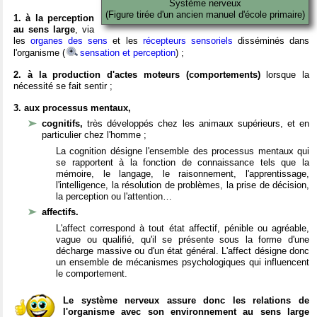
Système nerveux
(Figure tirée d'un ancien manuel d'école primaire)
1. à la perception
au sens large
, via
les
organes des sens
et les
récepteurs sensoriels
disséminés dans
l'organisme (
sensation et perception
) ;
2. à la production d'actes moteurs (comportements)
lorsque la
nécessité se fait sentir ;
3. aux processus mentaux,
cognitifs,
très développés chez les animaux supérieurs, et en
particulier chez l'homme ;
La cognition désigne l'ensemble des processus mentaux qui
se rapportent à la fonction de connaissance tels que la
mémoire, le langage, le raisonnement, l'apprentissage,
l'intelligence, la résolution de problèmes, la prise de décision,
la perception ou l'attention…
affectifs.
L'affect correspond à tout état affectif, pénible ou agréable,
vague ou qualifié, qu'il se présente sous la forme d'une
décharge massive ou d'un état général. L'affect désigne donc
un ensemble de mécanismes psychologiques qui influencent
le comportement.
Le système nerveux assure donc les relations de
l'organisme avec son environnement au sens large