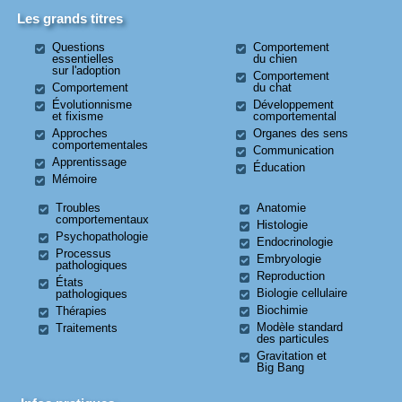
Les grands titres
Questions
Comportement
essentielles
du chien
sur l'adoption
Comportement
Comportement
du chat
Évolutionnisme
Développement
et fixisme
comportemental
Approches
Organes des sens
comportementales
Communication
Apprentissage
Éducation
Mémoire
Troubles
Anatomie
comportementaux
Histologie
Psychopathologie
Endocrinologie
Processus
Embryologie
pathologiques
Reproduction
États
Biologie cellulaire
pathologiques
Biochimie
Thérapies
Modèle standard
Traitements
des particules
Gravitation et
Big Bang