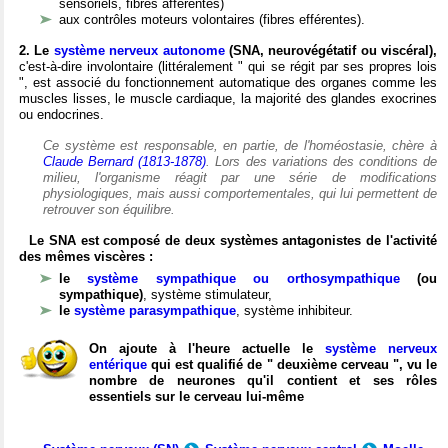
sensoriels, fibres afférentes)
aux contrôles moteurs volontaires (fibres efférentes).
2. Le
système nerveux autonome
(SNA, neurovégétatif ou viscéral),
c'est-à-dire involontaire (littéralement " qui se régit par ses propres lois
", est associé du fonctionnement automatique des organes comme les
muscles lisses, le muscle cardiaque, la majorité des glandes exocrines
ou endocrines.
Ce système est responsable, en partie, de l'homéostasie, chère à
Claude Bernard (1813-1878)
. Lors des variations des conditions de
milieu, l'organisme réagit par une série de modifications
physiologiques, mais aussi comportementales, qui lui permettent de
retrouver son équilibre.
Le SNA est composé de deux systèmes antagonistes de l'activité
des mêmes viscères :
le
système sympathique ou orthosympathique
(ou
sympathique)
, système stimulateur,
le
système parasympathique
, système inhibiteur.
On ajoute à l'heure actuelle le
système nerveux
entérique
qui est qualifié de " deuxième cerveau ", vu le
nombre de neurones qu'il contient et ses rôles
essentiels sur le cerveau lui-même