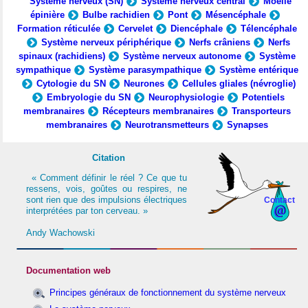
Système nerveux (SN)
Système nerveux central
Moelle
épinière
Bulbe rachidien
Pont
Mésencéphale
Formation réticulée
Cervelet
Diencéphale
Télencéphale
Système nerveux périphérique
Nerfs crâniens
Nerfs
spinaux (rachidiens)
Système nerveux autonome
Système
sympathique
Système parasympathique
Système entérique
Cytologie du SN
Neurones
Cellules gliales (névroglie)
Embryologie du SN
Neurophysiologie
Potentiels
membranaires
Récepteurs membranaires
Transporteurs
membranaires
Neurotransmetteurs
Synapses
Citation
« Comment définir le réel ? Ce que tu
ressens, vois, goûtes ou respires, ne
sont rien que des impulsions électriques
Contact
interprétées par ton cerveau. »
Andy Wachowski
Documentation web
Principes généraux de fonctionnement du système nerveux