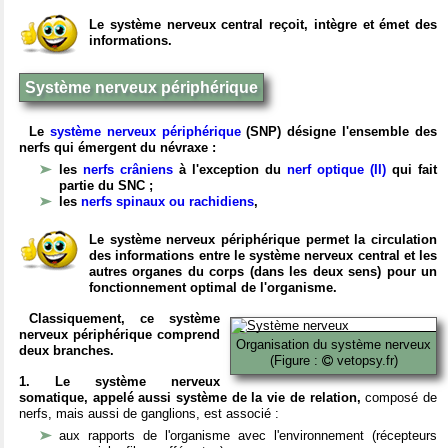
Le système nerveux central reçoit, intègre et émet des
informations.
Système nerveux périphérique
Le
système nerveux périphérique
(SNP) désigne l'ensemble des
nerfs qui émergent du névraxe :
les
nerfs crâniens
à l'exception du
nerf optique (II)
qui fait
partie du SNC ;
les
nerfs spinaux ou rachidiens
,
Le système nerveux périphérique permet la circulation
des informations entre le système nerveux central et les
autres organes du corps (dans les deux sens) pour un
fonctionnement optimal de l'organisme.
Classiquement, ce système
nerveux périphérique comprend
Organisation du système nerveux
deux branches.
(Figure :
vetopsy.fr)
1. Le système nerveux
somatique, appelé aussi système de la vie de relation,
composé de
nerfs, mais aussi de ganglions, est associé :
aux rapports de l'organisme avec l'environnement (récepteurs