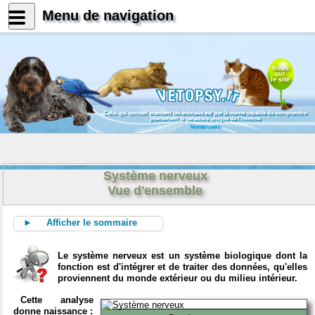
Menu de navigation
News
sur
le site
Celui qui connait vraiment les animaux est par là même capable de comprendre
pleinement le caractère unique de l'homme
Konrad Lorenz
Système nerveux
Vue d'ensemble
► Afficher le sommaire
Le système nerveux est un système biologique dont la
fonction est d'intégrer et de traiter des données, qu'elles
proviennent du monde extérieur ou du milieu intérieur.
Cette analyse
donne naissance :