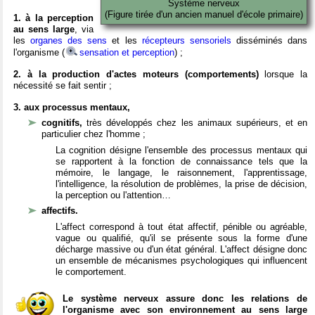
Système nerveux
(Figure tirée d'un ancien manuel d'école primaire)
1. à la perception
au sens large
, via
les
organes des sens
et les
récepteurs sensoriels
disséminés dans
l'organisme (
sensation et perception
) ;
2. à la production d'actes moteurs (comportements)
lorsque la
nécessité se fait sentir ;
3. aux processus mentaux,
cognitifs,
très développés chez les animaux supérieurs, et en
particulier chez l'homme ;
La cognition désigne l'ensemble des processus mentaux qui
se rapportent à la fonction de connaissance tels que la
mémoire, le langage, le raisonnement, l'apprentissage,
l'intelligence, la résolution de problèmes, la prise de décision,
la perception ou l'attention…
affectifs.
L'affect correspond à tout état affectif, pénible ou agréable,
vague ou qualifié, qu'il se présente sous la forme d'une
décharge massive ou d'un état général. L'affect désigne donc
un ensemble de mécanismes psychologiques qui influencent
le comportement.
Le système nerveux assure donc les relations de
l'organisme avec son environnement au sens large