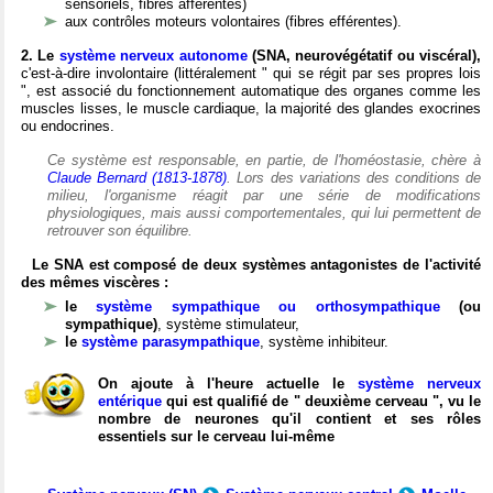
sensoriels, fibres afférentes)
aux contrôles moteurs volontaires (fibres efférentes).
2. Le
système nerveux autonome
(SNA, neurovégétatif ou viscéral),
c'est-à-dire involontaire (littéralement " qui se régit par ses propres lois
", est associé du fonctionnement automatique des organes comme les
muscles lisses, le muscle cardiaque, la majorité des glandes exocrines
ou endocrines.
Ce système est responsable, en partie, de l'homéostasie, chère à
Claude Bernard (1813-1878)
. Lors des variations des conditions de
milieu, l'organisme réagit par une série de modifications
physiologiques, mais aussi comportementales, qui lui permettent de
retrouver son équilibre.
Le SNA est composé de deux systèmes antagonistes de l'activité
des mêmes viscères :
le
système sympathique ou orthosympathique
(ou
sympathique)
, système stimulateur,
le
système parasympathique
, système inhibiteur.
On ajoute à l'heure actuelle le
système nerveux
entérique
qui est qualifié de " deuxième cerveau ", vu le
nombre de neurones qu'il contient et ses rôles
essentiels sur le cerveau lui-même