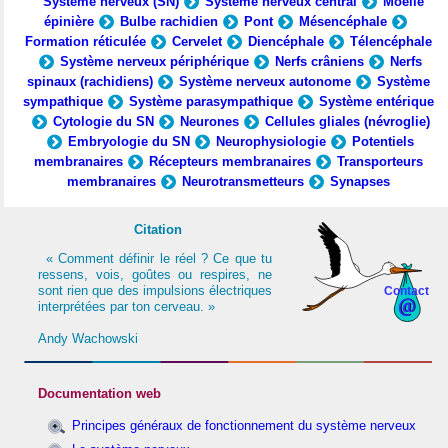
Système nerveux (SN)
Système nerveux central
Moelle
épinière
Bulbe rachidien
Pont
Mésencéphale
Formation réticulée
Cervelet
Diencéphale
Télencéphale
Système nerveux périphérique
Nerfs crâniens
Nerfs
spinaux (rachidiens)
Système nerveux autonome
Système
sympathique
Système parasympathique
Système entérique
Cytologie du SN
Neurones
Cellules gliales (névroglie)
Embryologie du SN
Neurophysiologie
Potentiels
membranaires
Récepteurs membranaires
Transporteurs
membranaires
Neurotransmetteurs
Synapses
Citation
« Comment définir le réel ? Ce que tu
ressens, vois, goûtes ou respires, ne
sont rien que des impulsions électriques
Contact
interprétées par ton cerveau. »
Andy Wachowski
Documentation web
Principes généraux de fonctionnement du système nerveux