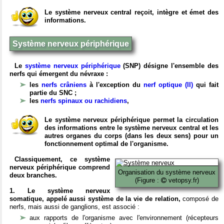
Le système nerveux central reçoit, intègre et émet des
informations.
Système nerveux périphérique
Le
système nerveux périphérique
(SNP) désigne l'ensemble des
nerfs qui émergent du névraxe :
les
nerfs crâniens
à l'exception du
nerf optique (II)
qui fait
partie du SNC ;
les
nerfs spinaux ou rachidiens
,
Le système nerveux périphérique permet la circulation
des informations entre le système nerveux central et les
autres organes du corps (dans les deux sens) pour un
fonctionnement optimal de l'organisme.
Classiquement, ce système
nerveux périphérique comprend
Organisation du système nerveux
deux branches.
(Figure :
vetopsy.fr)
1. Le système nerveux
somatique, appelé aussi système de la vie de relation,
composé de
nerfs, mais aussi de ganglions, est associé :
aux rapports de l'organisme avec l'environnement (récepteurs