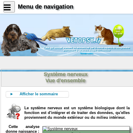
Menu de navigation
News
sur
le site
Celui qui connait vraiment les animaux est par là même capable de comprendre
pleinement le caractère unique de l'homme
Konrad Lorenz
Système nerveux
Vue d'ensemble
► Afficher le sommaire
Le système nerveux est un système biologique dont la
fonction est d'intégrer et de traiter des données, qu'elles
proviennent du monde extérieur ou du milieu intérieur.
Cette analyse
donne naissance :