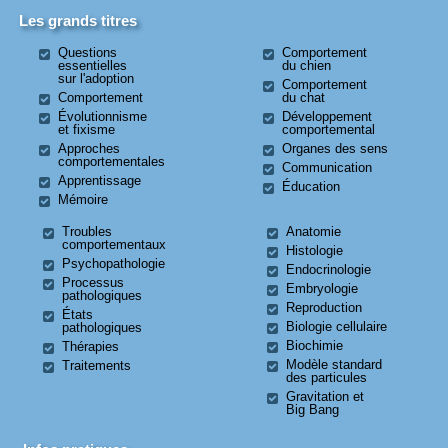
Les grands titres
Questions
Comportement
essentielles
du chien
sur l'adoption
Comportement
Comportement
du chat
Évolutionnisme
Développement
et fixisme
comportemental
Approches
Organes des sens
comportementales
Communication
Apprentissage
Éducation
Mémoire
Troubles
Anatomie
comportementaux
Histologie
Psychopathologie
Endocrinologie
Processus
Embryologie
pathologiques
Reproduction
États
Biologie cellulaire
pathologiques
Biochimie
Thérapies
Modèle standard
Traitements
des particules
Gravitation et
Big Bang