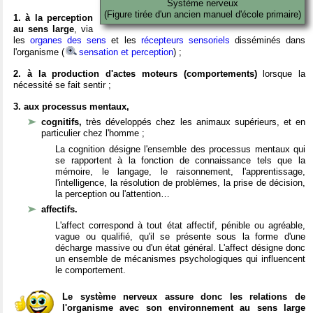
Système nerveux
(Figure tirée d'un ancien manuel d'école primaire)
1. à la perception
au sens large
, via
les
organes des sens
et les
récepteurs sensoriels
disséminés dans
l'organisme (
sensation et perception
) ;
2. à la production d'actes moteurs (comportements)
lorsque la
nécessité se fait sentir ;
3. aux processus mentaux,
cognitifs,
très développés chez les animaux supérieurs, et en
particulier chez l'homme ;
La cognition désigne l'ensemble des processus mentaux qui
se rapportent à la fonction de connaissance tels que la
mémoire, le langage, le raisonnement, l'apprentissage,
l'intelligence, la résolution de problèmes, la prise de décision,
la perception ou l'attention…
affectifs.
L'affect correspond à tout état affectif, pénible ou agréable,
vague ou qualifié, qu'il se présente sous la forme d'une
décharge massive ou d'un état général. L'affect désigne donc
un ensemble de mécanismes psychologiques qui influencent
le comportement.
Le système nerveux assure donc les relations de
l'organisme avec son environnement au sens large