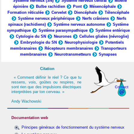
Système nerveux (SN)
Système nerveux central
Moelle
épinière
Bulbe rachidien
Pont
Mésencéphale
Formation réticulée
Cervelet
Diencéphale
Télencéphale
Système nerveux périphérique
Nerfs crâniens
Nerfs
spinaux (rachidiens)
Système nerveux autonome
Système
sympathique
Système parasympathique
Système entérique
Cytologie du SN
Neurones
Cellules gliales (névroglie)
Embryologie du SN
Neurophysiologie
Potentiels
membranaires
Récepteurs membranaires
Transporteurs
membranaires
Neurotransmetteurs
Synapses
Citation
« Comment définir le réel ? Ce que tu
ressens, vois, goûtes ou respires, ne
sont rien que des impulsions électriques
Contact
interprétées par ton cerveau. »
Andy Wachowski
Documentation web
Principes généraux de fonctionnement du système nerveux