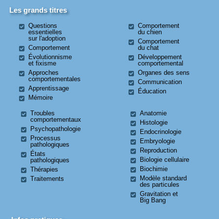
Les grands titres
Questions
Comportement
essentielles
du chien
sur l'adoption
Comportement
Comportement
du chat
Évolutionnisme
Développement
et fixisme
comportemental
Approches
Organes des sens
comportementales
Communication
Apprentissage
Éducation
Mémoire
Troubles
Anatomie
comportementaux
Histologie
Psychopathologie
Endocrinologie
Processus
Embryologie
pathologiques
Reproduction
États
Biologie cellulaire
pathologiques
Biochimie
Thérapies
Modèle standard
Traitements
des particules
Gravitation et
Big Bang