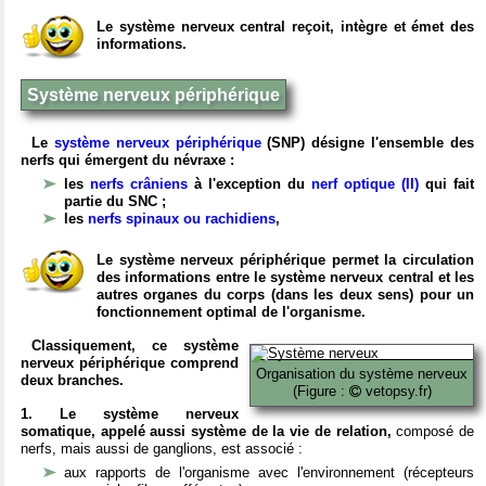
Le système nerveux central reçoit, intègre et émet des
informations.
Système nerveux périphérique
Le
système nerveux périphérique
(SNP) désigne l'ensemble des
nerfs qui émergent du névraxe :
les
nerfs crâniens
à l'exception du
nerf optique (II)
qui fait
partie du SNC ;
les
nerfs spinaux ou rachidiens
,
Le système nerveux périphérique permet la circulation
des informations entre le système nerveux central et les
autres organes du corps (dans les deux sens) pour un
fonctionnement optimal de l'organisme.
Classiquement, ce système
nerveux périphérique comprend
Organisation du système nerveux
deux branches.
(Figure :
vetopsy.fr)
1. Le système nerveux
somatique, appelé aussi système de la vie de relation,
composé de
nerfs, mais aussi de ganglions, est associé :
aux rapports de l'organisme avec l'environnement (récepteurs