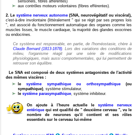
sensoriels, fibres afférentes)
aux contrôles moteurs volontaires (fibres efférentes).
2. Le
système nerveux autonome
(SNA, neurovégétatif ou viscéral),
c'est-à-dire involontaire (littéralement " qui se régit par ses propres lois
", est associé du fonctionnement automatique des organes comme les
muscles lisses, le muscle cardiaque, la majorité des glandes exocrines
ou endocrines.
Ce système est responsable, en partie, de l'homéostasie, chère à
Claude Bernard (1813-1878)
. Lors des variations des conditions de
milieu, l'organisme réagit par une série de modifications
physiologiques, mais aussi comportementales, qui lui permettent de
retrouver son équilibre.
Le SNA est composé de deux systèmes antagonistes de l'activité
des mêmes viscères :
le
système sympathique ou orthosympathique
(ou
sympathique)
, système stimulateur,
le
système parasympathique
, système inhibiteur.
On ajoute à l'heure actuelle le
système nerveux
entérique
qui est qualifié de " deuxième cerveau ", vu le
nombre de neurones qu'il contient et ses rôles
essentiels sur le cerveau lui-même