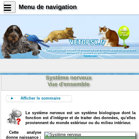
Menu de navigation
News
sur
le site
Celui qui connait vraiment les animaux est par là même capable de comprendre
pleinement le caractère unique de l'homme
Konrad Lorenz
Système nerveux
Vue d'ensemble
► Afficher le sommaire
Le système nerveux est un système biologique dont la
fonction est d'intégrer et de traiter des données, qu'elles
proviennent du monde extérieur ou du milieu intérieur.
Cette analyse
donne naissance :