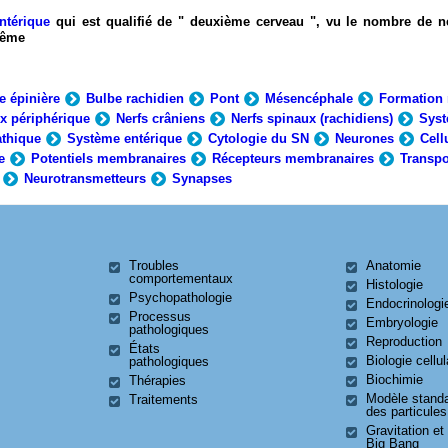
ntérique
qui est qualifié de " deuxième cerveau ", vu le nombre de n
-même
e épinière
Bulbe rachidien
Pont
Mésencéphale
Formation 
x périphérique
Nerfs crâniens
Nerfs spinaux (rachidiens)
Syst
thique
Système entérique
Cytologie du SN
Neurones
Cell
e
Potentiels membranaires
Récepteurs membranaires
Transpo
Neurotransmetteurs
Synapses
Troubles
Anatomie
comportementaux
Histologie
Psychopathologie
Endocrinologi
Processus
Embryologie
pathologiques
Reproduction
États
Biologie cellul
pathologiques
Biochimie
Thérapies
Modèle stand
Traitements
des particules
Gravitation et
Big Bang