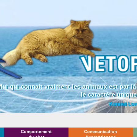
lui qui connait vraiment les animaux est par
le caractère uniqu
Konrad Lor
Comportement
Communication