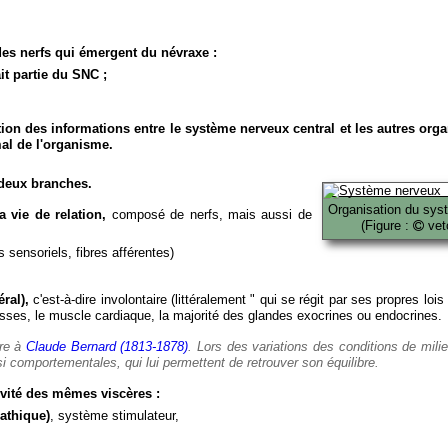
es nerfs qui émergent du névraxe :
it partie du SNC ;
ion des informations entre le système nerveux central et les autres org
al de l'organisme.
deux branches.
Organisation du sys
 vie de relation,
composé de nerfs, mais aussi de
(Figure :
veto
 sensoriels, fibres afférentes)
ral),
c'est-à-dire involontaire (littéralement " qui se régit par ses propres lois
es, le muscle cardiaque, la majorité des glandes exocrines ou endocrines.
ère à
Claude Bernard (1813-1878)
. Lors des variations des conditions de mili
i comportementales, qui lui permettent de retrouver son équilibre.
vité des mêmes viscères :
athique)
, système stimulateur,