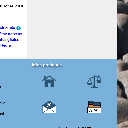
eurones qu'il
réticulée
ème nerveux
ules gliales
rteurs
Infos pratiques
e
aire
ard