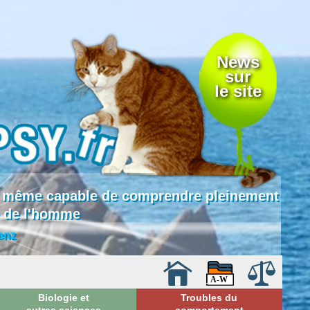
News
sur
le site
 là même capable de comprendre pleinement
e de l'homme
enz
Biologie et
Troubles du