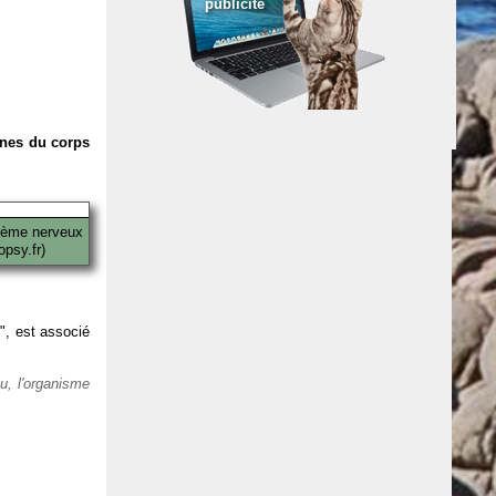
publicité
anes du corps
tème nerveux
psy.fr)
 ", est associé
eu, l'organisme