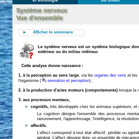
et éthologie
du chien
Système nerveux
Vue d'ensemble
► Afficher le sommaire
Le système nerveux est un système biologique dont 
extérieur ou du milieu intérieur.
Cette analyse donne naissance :
1. à la perception au sens large
, via les
organes des sens
et les
l'organisme (
sensation et perception
) ;
2. à la production d'actes moteurs (comportements)
lorsque la n
3. aux processus mentaux,
cognitifs,
très développés chez les animaux supérieurs, et 
La cognition désigne l'ensemble des processus mentau
raisonnement, l'apprentissage, l'intelligence, la résoluti
affectifs.
L'affect correspond à tout état affectif, pénible ou agré
général. L'affect désigne donc un ensemble de mécanis