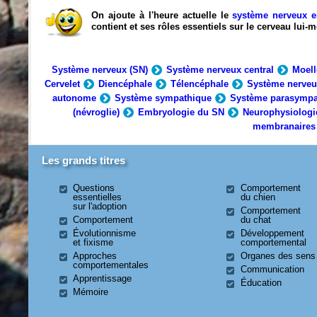
On ajoute à l'heure actuelle le
système nerveux e
contient et ses rôles essentiels sur le cerveau lui
Système nerveux (SN)
Système nerveux central
Moell
Cervelet
Diencéphale
Télencéphale
Système nerveu
autonome
Système sympathique
Système parasympa
(névroglie)
Embryologie du SN
Neurophysiologi
membranaires
Les grands titres
Questions
Comportement
essentielles
du chien
sur l'adoption
Comportement
Comportement
du chat
Évolutionnisme
Développement
et fixisme
comportemental
Approches
Organes des sens
comportementales
Communication
Apprentissage
Éducation
Mémoire