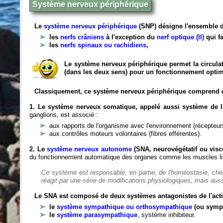
Système nerveux périphérique
Le
système nerveux périphérique
(SNP) désigne l'ensemble d
les
nerfs crâniens
à l'exception du
nerf optique (II)
qui fa
les
nerfs spinaux ou rachidiens
,
Le système nerveux périphérique permet la circulat
(dans les deux sens) pour un fonctionnement optim
Classiquement, ce système nerveux périphérique comprend 
1. Le système nerveux somatique, appelé aussi système de la
ganglions, est associé :
aux rapports de l'organisme avec l'environnement (récepteurs
aux contrôles moteurs volontaires (fibres efférentes).
2. Le
système nerveux autonome
(SNA, neurovégétatif ou viscé
du fonctionnement automatique des organes comme les muscles liss
Ce système est responsable, en partie, de l'homéostasie, ch
réagit par une série de modifications physiologiques, mais auss
Le SNA est composé de deux systèmes antagonistes de l'acti
le
système sympathique ou orthosympathique
(ou symp
le
système parasympathique
, système inhibiteur.