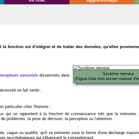
du chat
Apprentissage
la fonction est d'intégrer et de traiter des données, qu'elles provien
Système nerveux
récepteurs sensoriels
disséminés dans
(Figure tirée d'un ancien manuel d'é
écessité se fait sentir ;
en particulier chez l'homme ;
x qui se rapportent à la fonction de connaissance tels que la mémoire, l
on de problèmes, la prise de décision, la perception ou l'attention…
able, vague ou qualifié, qu'il se présente sous la forme d'une décharge massi
mes psychologiques qui influencent le comportement.