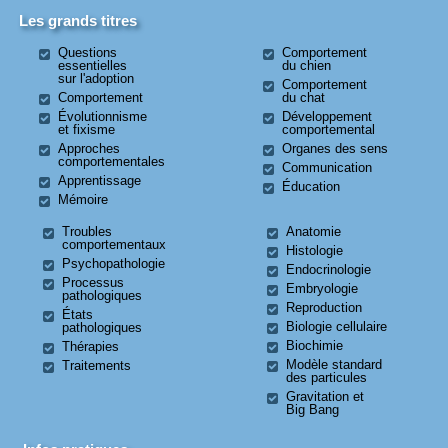
Les grands titres
Questions
Comportement
essentielles
du chien
sur l'adoption
Comportement
Comportement
du chat
Évolutionnisme
Développement
et fixisme
comportemental
Approches
Organes des sens
comportementales
Communication
Apprentissage
Éducation
Mémoire
Troubles
Anatomie
comportementaux
Histologie
Psychopathologie
Endocrinologie
Processus
Embryologie
pathologiques
Reproduction
États
Biologie cellulaire
pathologiques
Biochimie
Thérapies
Modèle standard
Traitements
des particules
Gravitation et
Big Bang