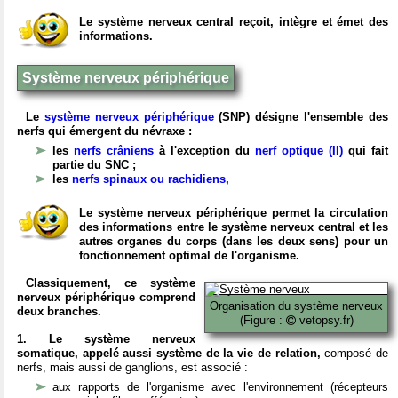
Le système nerveux central reçoit, intègre et émet des
informations.
Système nerveux périphérique
Le
système nerveux périphérique
(SNP) désigne l'ensemble des
nerfs qui émergent du névraxe :
les
nerfs crâniens
à l'exception du
nerf optique (II)
qui fait
partie du SNC ;
les
nerfs spinaux ou rachidiens
,
Le système nerveux périphérique permet la circulation
des informations entre le système nerveux central et les
autres organes du corps (dans les deux sens) pour un
fonctionnement optimal de l'organisme.
Classiquement, ce système
nerveux périphérique comprend
Organisation du système nerveux
deux branches.
(Figure :
vetopsy.fr)
1. Le système nerveux
somatique, appelé aussi système de la vie de relation,
composé de
nerfs, mais aussi de ganglions, est associé :
aux rapports de l'organisme avec l'environnement (récepteurs