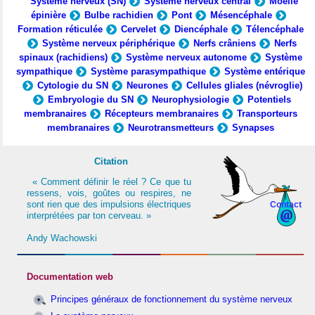
Système nerveux (SN)
Système nerveux central
Moelle
épinière
Bulbe rachidien
Pont
Mésencéphale
Formation réticulée
Cervelet
Diencéphale
Télencéphale
Système nerveux périphérique
Nerfs crâniens
Nerfs
spinaux (rachidiens)
Système nerveux autonome
Système
sympathique
Système parasympathique
Système entérique
Cytologie du SN
Neurones
Cellules gliales (névroglie)
Embryologie du SN
Neurophysiologie
Potentiels
membranaires
Récepteurs membranaires
Transporteurs
membranaires
Neurotransmetteurs
Synapses
Citation
« Comment définir le réel ? Ce que tu
ressens, vois, goûtes ou respires, ne
sont rien que des impulsions électriques
Contact
interprétées par ton cerveau. »
Andy Wachowski
Documentation web
Principes généraux de fonctionnement du système nerveux