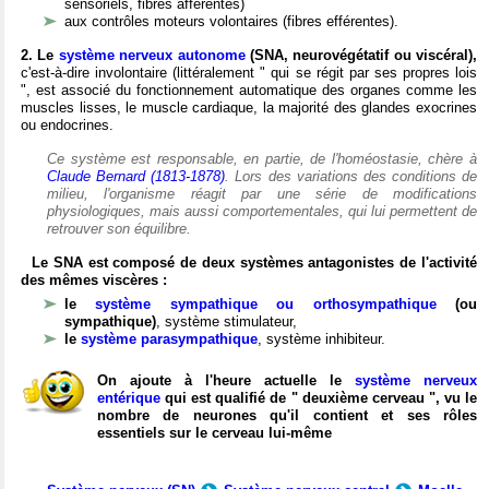
sensoriels, fibres afférentes)
aux contrôles moteurs volontaires (fibres efférentes).
2. Le
système nerveux autonome
(SNA, neurovégétatif ou viscéral),
c'est-à-dire involontaire (littéralement " qui se régit par ses propres lois
", est associé du fonctionnement automatique des organes comme les
muscles lisses, le muscle cardiaque, la majorité des glandes exocrines
ou endocrines.
Ce système est responsable, en partie, de l'homéostasie, chère à
Claude Bernard (1813-1878)
. Lors des variations des conditions de
milieu, l'organisme réagit par une série de modifications
physiologiques, mais aussi comportementales, qui lui permettent de
retrouver son équilibre.
Le SNA est composé de deux systèmes antagonistes de l'activité
des mêmes viscères :
le
système sympathique ou orthosympathique
(ou
sympathique)
, système stimulateur,
le
système parasympathique
, système inhibiteur.
On ajoute à l'heure actuelle le
système nerveux
entérique
qui est qualifié de " deuxième cerveau ", vu le
nombre de neurones qu'il contient et ses rôles
essentiels sur le cerveau lui-même