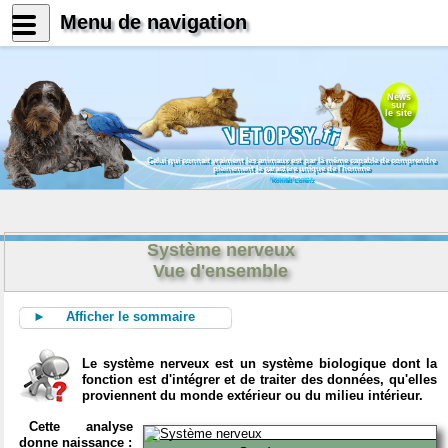
Menu de navigation
News
sur
le site
Celui qui connait vraiment les animaux est par là même capable de comprendre
pleinement le caractère unique de l'homme
Konrad Lorenz
Système nerveux
Vue d'ensemble
► Afficher le sommaire
Le système nerveux est un système biologique dont la
fonction est d'intégrer et de traiter des données, qu'elles
proviennent du monde extérieur ou du milieu intérieur.
Cette analyse
donne naissance :