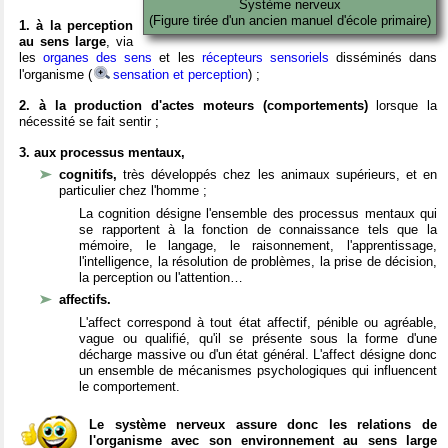
Système nerveux
(Figure tirée d'un ancien manuel d'école primaire)
1. à la perception
au sens large
, via
les
organes des sens
et les
récepteurs sensoriels
disséminés dans
l'organisme (
sensation et perception
) ;
2. à la production d'actes moteurs (comportements)
lorsque la
nécessité se fait sentir ;
3. aux processus mentaux,
cognitifs,
très développés chez les animaux supérieurs, et en
particulier chez l'homme ;
La cognition désigne l'ensemble des processus mentaux qui
se rapportent à la fonction de connaissance tels que la
mémoire, le langage, le raisonnement, l'apprentissage,
l'intelligence, la résolution de problèmes, la prise de décision,
la perception ou l'attention…
affectifs.
L'affect correspond à tout état affectif, pénible ou agréable,
vague ou qualifié, qu'il se présente sous la forme d'une
décharge massive ou d'un état général. L'affect désigne donc
un ensemble de mécanismes psychologiques qui influencent
le comportement.
Le système nerveux assure donc les relations de
l'organisme avec son environnement au sens large