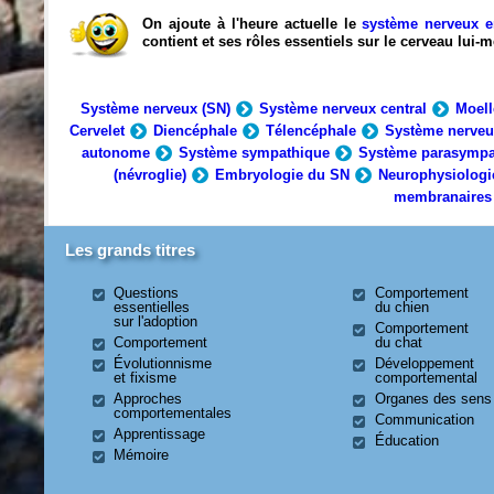
On ajoute à l'heure actuelle le
système nerveux e
contient et ses rôles essentiels sur le cerveau lui
Système nerveux (SN)
Système nerveux central
Moell
Cervelet
Diencéphale
Télencéphale
Système nerveu
autonome
Système sympathique
Système parasympa
(névroglie)
Embryologie du SN
Neurophysiologi
membranaires
Les grands titres
Questions
Comportement
essentielles
du chien
sur l'adoption
Comportement
Comportement
du chat
Évolutionnisme
Développement
et fixisme
comportemental
Approches
Organes des sens
comportementales
Communication
Apprentissage
Éducation
Mémoire