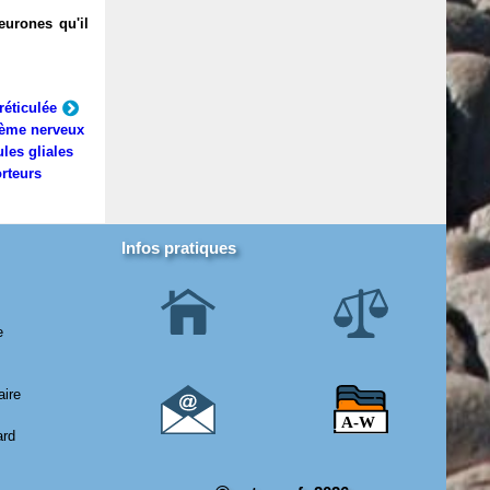
eurones qu'il
réticulée
ème nerveux
ules gliales
rteurs
Infos pratiques
e
aire
ard