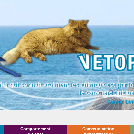
lui qui connait vraiment les animaux est par
le caractère uniqu
Konrad Lor
Comportement
Communication