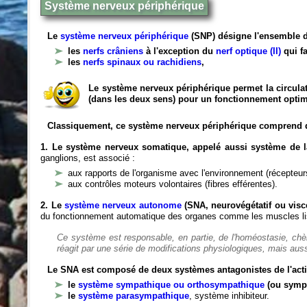
Système nerveux périphérique
Le
système nerveux périphérique
(SNP) désigne l'ensemble d
les
nerfs crâniens
à l'exception du
nerf optique (II)
qui fa
les
nerfs spinaux ou rachidiens
,
Le système nerveux périphérique permet la circulat
(dans les deux sens) pour un fonctionnement optim
Classiquement, ce système nerveux périphérique comprend 
1. Le système nerveux somatique, appelé aussi système de la
ganglions, est associé :
aux rapports de l'organisme avec l'environnement (récepteurs
aux contrôles moteurs volontaires (fibres efférentes).
2. Le
système nerveux autonome
(SNA, neurovégétatif ou viscé
du fonctionnement automatique des organes comme les muscles liss
Ce système est responsable, en partie, de l'homéostasie, ch
réagit par une série de modifications physiologiques, mais auss
Le SNA est composé de deux systèmes antagonistes de l'acti
le
système sympathique ou orthosympathique
(ou symp
le
système parasympathique
, système inhibiteur.