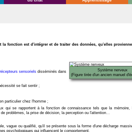
du chat
Apprentissage
la fonction est d'intégrer et de traiter des données, qu'elles provien
Système nerveux
récepteurs sensoriels
disséminés dans
(Figure tirée d'un ancien manuel d'é
écessité se fait sentir ;
en particulier chez l'homme ;
x qui se rapportent à la fonction de connaissance tels que la mémoire, l
on de problèmes, la prise de décision, la perception ou l'attention…
able, vague ou qualifié, qu'il se présente sous la forme d'une décharge massi
mes psychologiques qui influencent le comportement.