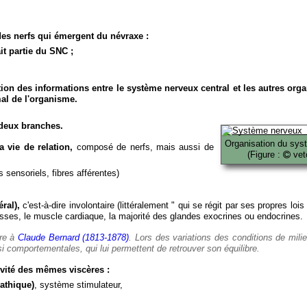
es nerfs qui émergent du névraxe :
it partie du SNC ;
ion des informations entre le système nerveux central et les autres org
al de l'organisme.
deux branches.
Organisation du sys
 vie de relation,
composé de nerfs, mais aussi de
(Figure :
veto
 sensoriels, fibres afférentes)
ral),
c'est-à-dire involontaire (littéralement " qui se régit par ses propres lois
es, le muscle cardiaque, la majorité des glandes exocrines ou endocrines.
ère à
Claude Bernard (1813-1878)
. Lors des variations des conditions de mili
i comportementales, qui lui permettent de retrouver son équilibre.
vité des mêmes viscères :
athique)
, système stimulateur,