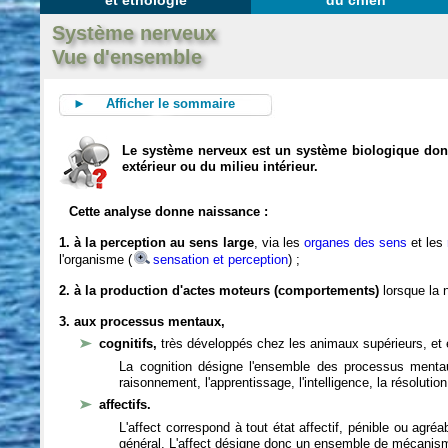
et éthologie
du chien
Système nerveux
Vue d'ensemble
► Afficher le sommaire
Le système nerveux est un système biologique dont 
extérieur ou du milieu intérieur.
Cette analyse donne naissance :
1. à la perception au sens large
, via les
organes des sens
et les
l'organisme (
sensation et perception
) ;
2. à la production d'actes moteurs (comportements)
lorsque la n
3. aux processus mentaux,
cognitifs,
très développés chez les animaux supérieurs, et 
La cognition désigne l'ensemble des processus mentau
raisonnement, l'apprentissage, l'intelligence, la résoluti
affectifs.
L'affect correspond à tout état affectif, pénible ou agré
général. L'affect désigne donc un ensemble de mécanis