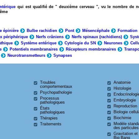
ntérique
qui est qualifié de " deuxième cerveau ", vu le nombre de n
-même
e épinière
Bulbe rachidien
Pont
Mésencéphale
Formation 
x périphérique
Nerfs crâniens
Nerfs spinaux (rachidiens)
Syst
thique
Système entérique
Cytologie du SN
Neurones
Cell
e
Potentiels membranaires
Récepteurs membranaires
Transpo
Neurotransmetteurs
Synapses
Troubles
Anatomie
comportementaux
Histologie
Psychopathologie
Endocrinologi
Processus
Embryologie
pathologiques
Reproduction
États
Biologie cellul
pathologiques
Biochimie
Thérapies
Modèle stand
Traitements
des particules
Gravitation et
Big Bang