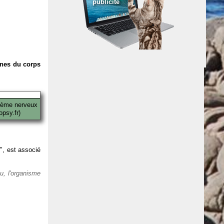
publicité
anes du corps
tème nerveux
psy.fr)
 ", est associé
eu, l'organisme