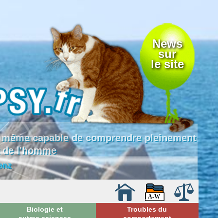
News
sur
le site
 là même capable de comprendre pleinement
e de l'homme
enz
Biologie et
Troubles du