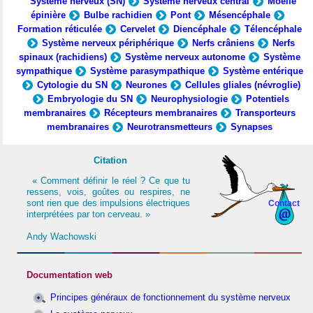
Système nerveux (SN)
Système nerveux central
Moelle
épinière
Bulbe rachidien
Pont
Mésencéphale
Formation réticulée
Cervelet
Diencéphale
Télencéphale
Système nerveux périphérique
Nerfs crâniens
Nerfs
spinaux (rachidiens)
Système nerveux autonome
Système
sympathique
Système parasympathique
Système entérique
Cytologie du SN
Neurones
Cellules gliales (névroglie)
Embryologie du SN
Neurophysiologie
Potentiels
membranaires
Récepteurs membranaires
Transporteurs
membranaires
Neurotransmetteurs
Synapses
Citation
« Comment définir le réel ? Ce que tu
ressens, vois, goûtes ou respires, ne
sont rien que des impulsions électriques
Contact
interprétées par ton cerveau. »
Andy Wachowski
Documentation web
Principes généraux de fonctionnement du système nerveux