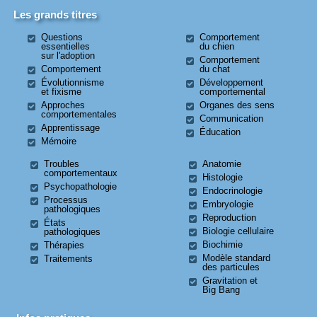
Les grands titres
Questions
Comportement
essentielles
du chien
sur l'adoption
Comportement
Comportement
du chat
Évolutionnisme
Développement
et fixisme
comportemental
Approches
Organes des sens
comportementales
Communication
Apprentissage
Éducation
Mémoire
Troubles
Anatomie
comportementaux
Histologie
Psychopathologie
Endocrinologie
Processus
Embryologie
pathologiques
Reproduction
États
Biologie cellulaire
pathologiques
Biochimie
Thérapies
Modèle standard
Traitements
des particules
Gravitation et
Big Bang