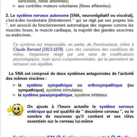
sensoriels, fibres afférentes)
aux contrôles moteurs volontaires (fibres efférentes).
2. Le
système nerveux autonome
(SNA, neurovégétatif ou viscéral),
c'est-à-dire involontaire (littéralement " qui se régit par ses propres lois
", est associé du fonctionnement automatique des organes comme les
muscles lisses, le muscle cardiaque, la majorité des glandes exocrines
ou endocrines.
Ce système est responsable, en partie, de l'homéostasie, chère à
Claude Bernard (1813-1878)
. Lors des variations des conditions de
milieu, l'organisme réagit par une série de modifications
physiologiques, mais aussi comportementales, qui lui permettent de
retrouver son équilibre.
Le SNA est composé de deux systèmes antagonistes de l'activité
des mêmes viscères :
le
système sympathique ou orthosympathique
(ou
sympathique)
, système stimulateur,
le
système parasympathique
, système inhibiteur.
On ajoute à l'heure actuelle le
système nerveux
entérique
qui est qualifié de " deuxième cerveau ", vu le
nombre de neurones qu'il contient et ses rôles
essentiels sur le cerveau lui-même