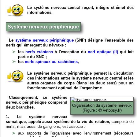
Le système nerveux central reçoit, intègre et émet des
informations.
Système nerveux périphérique
Le
système nerveux périphérique
(SNP) désigne l'ensemble des
nerfs qui émergent du névraxe :
les
nerfs crâniens
à l'exception du
nerf optique (II)
qui fait
partie du SNC ;
les
nerfs spinaux ou rachidiens
,
Le système nerveux périphérique permet la circulation
des informations entre le système nerveux central et les
autres organes du corps (dans les deux sens) pour un
fonctionnement optimal de l'organisme.
Classiquement, ce système
nerveux périphérique comprend
Organisation du système nerveux
deux branches.
(Figure :
vetopsy.fr)
1. Le système nerveux
somatique, appelé aussi système de la vie de relation,
composé de
nerfs, mais aussi de ganglions, est associé :
aux rapports de l'organisme avec l'environnement (récepteurs