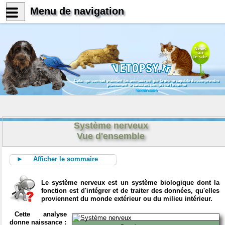
Menu de navigation
News
sur
le site
Celui qui connait vraiment les animaux est par là même capable de comprendre
pleinement le caractère unique de l'homme
Konrad Lorenz
Système nerveux
Vue d'ensemble
► Afficher le sommaire
Le système nerveux est un système biologique dont la
fonction est d'intégrer et de traiter des données, qu'elles
proviennent du monde extérieur ou du milieu intérieur.
Cette analyse
donne naissance :