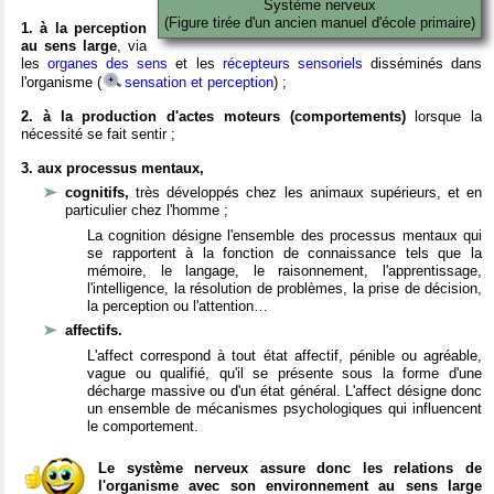
Système nerveux
(Figure tirée d'un ancien manuel d'école primaire)
1. à la perception
au sens large
, via
les
organes des sens
et les
récepteurs sensoriels
disséminés dans
l'organisme (
sensation et perception
) ;
2. à la production d'actes moteurs (comportements)
lorsque la
nécessité se fait sentir ;
3. aux processus mentaux,
cognitifs,
très développés chez les animaux supérieurs, et en
particulier chez l'homme ;
La cognition désigne l'ensemble des processus mentaux qui
se rapportent à la fonction de connaissance tels que la
mémoire, le langage, le raisonnement, l'apprentissage,
l'intelligence, la résolution de problèmes, la prise de décision,
la perception ou l'attention…
affectifs.
L'affect correspond à tout état affectif, pénible ou agréable,
vague ou qualifié, qu'il se présente sous la forme d'une
décharge massive ou d'un état général. L'affect désigne donc
un ensemble de mécanismes psychologiques qui influencent
le comportement.
Le système nerveux assure donc les relations de
l'organisme avec son environnement au sens large