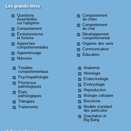
Les grands titres
Questions
Comportement
essentielles
du chien
sur l'adoption
Comportement
Comportement
du chat
Évolutionnisme
Développement
et fixisme
comportemental
Approches
Organes des sens
comportementales
Communication
Apprentissage
Éducation
Mémoire
Troubles
Anatomie
comportementaux
Histologie
Psychopathologie
Endocrinologie
Processus
Embryologie
pathologiques
Reproduction
États
Biologie cellulaire
pathologiques
Biochimie
Thérapies
Modèle standard
Traitements
des particules
Gravitation et
Big Bang