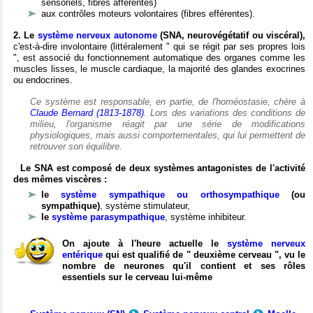
sensoriels, fibres afférentes)
aux contrôles moteurs volontaires (fibres efférentes).
2. Le
système nerveux autonome
(SNA, neurovégétatif ou viscéral),
c'est-à-dire involontaire (littéralement " qui se régit par ses propres lois
", est associé du fonctionnement automatique des organes comme les
muscles lisses, le muscle cardiaque, la majorité des glandes exocrines
ou endocrines.
Ce système est responsable, en partie, de l'homéostasie, chère à
Claude Bernard (1813-1878)
. Lors des variations des conditions de
milieu, l'organisme réagit par une série de modifications
physiologiques, mais aussi comportementales, qui lui permettent de
retrouver son équilibre.
Le SNA est composé de deux systèmes antagonistes de l'activité
des mêmes viscères :
le
système sympathique ou orthosympathique
(ou
sympathique)
, système stimulateur,
le
système parasympathique
, système inhibiteur.
On ajoute à l'heure actuelle le
système nerveux
entérique
qui est qualifié de " deuxième cerveau ", vu le
nombre de neurones qu'il contient et ses rôles
essentiels sur le cerveau lui-même