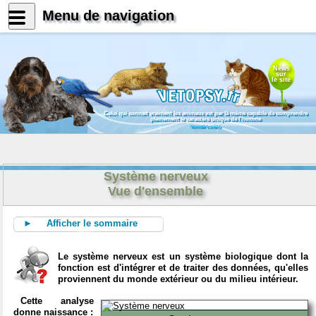
Menu de navigation
News
sur
le site
Celui qui connait vraiment les animaux est par là même capable de comprendre
pleinement le caractère unique de l'homme
Konrad Lorenz
Système nerveux
Vue d'ensemble
► Afficher le sommaire
Le système nerveux est un système biologique dont la
fonction est d'intégrer et de traiter des données, qu'elles
proviennent du monde extérieur ou du milieu intérieur.
Cette analyse
donne naissance :