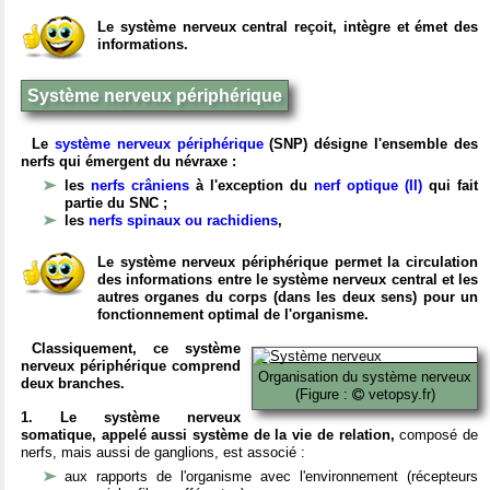
Le système nerveux central reçoit, intègre et émet des
informations.
Système nerveux périphérique
Le
système nerveux périphérique
(SNP) désigne l'ensemble des
nerfs qui émergent du névraxe :
les
nerfs crâniens
à l'exception du
nerf optique (II)
qui fait
partie du SNC ;
les
nerfs spinaux ou rachidiens
,
Le système nerveux périphérique permet la circulation
des informations entre le système nerveux central et les
autres organes du corps (dans les deux sens) pour un
fonctionnement optimal de l'organisme.
Classiquement, ce système
nerveux périphérique comprend
Organisation du système nerveux
deux branches.
(Figure :
vetopsy.fr)
1. Le système nerveux
somatique, appelé aussi système de la vie de relation,
composé de
nerfs, mais aussi de ganglions, est associé :
aux rapports de l'organisme avec l'environnement (récepteurs