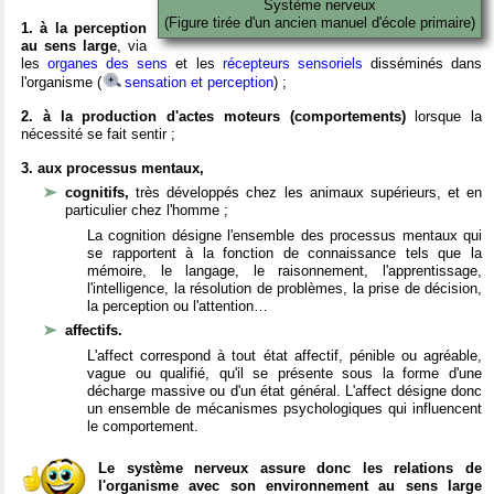
Système nerveux
(Figure tirée d'un ancien manuel d'école primaire)
1. à la perception
au sens large
, via
les
organes des sens
et les
récepteurs sensoriels
disséminés dans
l'organisme (
sensation et perception
) ;
2. à la production d'actes moteurs (comportements)
lorsque la
nécessité se fait sentir ;
3. aux processus mentaux,
cognitifs,
très développés chez les animaux supérieurs, et en
particulier chez l'homme ;
La cognition désigne l'ensemble des processus mentaux qui
se rapportent à la fonction de connaissance tels que la
mémoire, le langage, le raisonnement, l'apprentissage,
l'intelligence, la résolution de problèmes, la prise de décision,
la perception ou l'attention…
affectifs.
L'affect correspond à tout état affectif, pénible ou agréable,
vague ou qualifié, qu'il se présente sous la forme d'une
décharge massive ou d'un état général. L'affect désigne donc
un ensemble de mécanismes psychologiques qui influencent
le comportement.
Le système nerveux assure donc les relations de
l'organisme avec son environnement au sens large