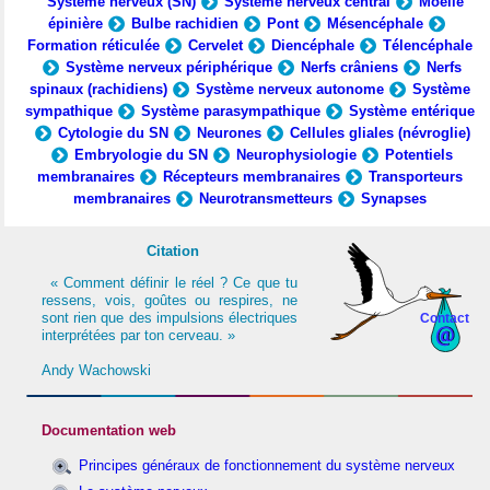
Système nerveux (SN)
Système nerveux central
Moelle
épinière
Bulbe rachidien
Pont
Mésencéphale
Formation réticulée
Cervelet
Diencéphale
Télencéphale
Système nerveux périphérique
Nerfs crâniens
Nerfs
spinaux (rachidiens)
Système nerveux autonome
Système
sympathique
Système parasympathique
Système entérique
Cytologie du SN
Neurones
Cellules gliales (névroglie)
Embryologie du SN
Neurophysiologie
Potentiels
membranaires
Récepteurs membranaires
Transporteurs
membranaires
Neurotransmetteurs
Synapses
Citation
« Comment définir le réel ? Ce que tu
ressens, vois, goûtes ou respires, ne
sont rien que des impulsions électriques
Contact
interprétées par ton cerveau. »
Andy Wachowski
Documentation web
Principes généraux de fonctionnement du système nerveux