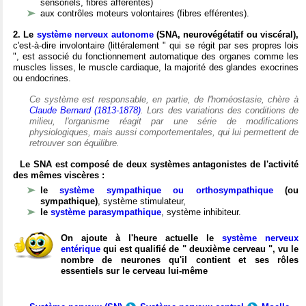
sensoriels, fibres afférentes)
aux contrôles moteurs volontaires (fibres efférentes).
2. Le
système nerveux autonome
(SNA, neurovégétatif ou viscéral),
c'est-à-dire involontaire (littéralement " qui se régit par ses propres lois
", est associé du fonctionnement automatique des organes comme les
muscles lisses, le muscle cardiaque, la majorité des glandes exocrines
ou endocrines.
Ce système est responsable, en partie, de l'homéostasie, chère à
Claude Bernard (1813-1878)
. Lors des variations des conditions de
milieu, l'organisme réagit par une série de modifications
physiologiques, mais aussi comportementales, qui lui permettent de
retrouver son équilibre.
Le SNA est composé de deux systèmes antagonistes de l'activité
des mêmes viscères :
le
système sympathique ou orthosympathique
(ou
sympathique)
, système stimulateur,
le
système parasympathique
, système inhibiteur.
On ajoute à l'heure actuelle le
système nerveux
entérique
qui est qualifié de " deuxième cerveau ", vu le
nombre de neurones qu'il contient et ses rôles
essentiels sur le cerveau lui-même