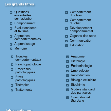
Les grands titres
Questions
Comportement
essentielles
du chien
sur l'adoption
Comportement
Comportement
du chat
Évolutionnisme
Développement
et fixisme
comportemental
Approches
Organes des sens
comportementales
Communication
Apprentissage
Éducation
Mémoire
Troubles
Anatomie
comportementaux
Histologie
Psychopathologie
Endocrinologie
Processus
Embryologie
pathologiques
Reproduction
États
Biologie cellulaire
pathologiques
Biochimie
Thérapies
Modèle standard
Traitements
des particules
Gravitation et
Big Bang
Infos pratiques