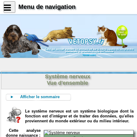
Menu de navigation
News
sur
le site
Celui qui connait vraiment les animaux est par là même capable de comprendre
pleinement le caractère unique de l'homme
Konrad Lorenz
Système nerveux
Vue d'ensemble
► Afficher le sommaire
Le système nerveux est un système biologique dont la
fonction est d'intégrer et de traiter des données, qu'elles
proviennent du monde extérieur ou du milieu intérieur.
Cette analyse
donne naissance :