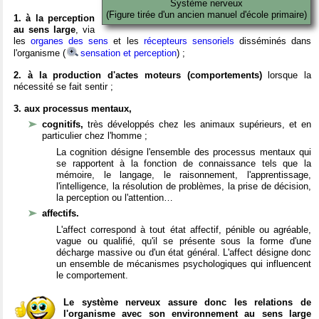
Système nerveux
(Figure tirée d'un ancien manuel d'école primaire)
1. à la perception
au sens large
, via
les
organes des sens
et les
récepteurs sensoriels
disséminés dans
l'organisme (
sensation et perception
) ;
2. à la production d'actes moteurs (comportements)
lorsque la
nécessité se fait sentir ;
3. aux processus mentaux,
cognitifs,
très développés chez les animaux supérieurs, et en
particulier chez l'homme ;
La cognition désigne l'ensemble des processus mentaux qui
se rapportent à la fonction de connaissance tels que la
mémoire, le langage, le raisonnement, l'apprentissage,
l'intelligence, la résolution de problèmes, la prise de décision,
la perception ou l'attention…
affectifs.
L'affect correspond à tout état affectif, pénible ou agréable,
vague ou qualifié, qu'il se présente sous la forme d'une
décharge massive ou d'un état général. L'affect désigne donc
un ensemble de mécanismes psychologiques qui influencent
le comportement.
Le système nerveux assure donc les relations de
l'organisme avec son environnement au sens large