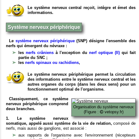
Le système nerveux central reçoit, intègre et émet des
informations.
Système nerveux périphérique
Le
système nerveux périphérique
(SNP) désigne l'ensemble des
nerfs qui émergent du névraxe :
les
nerfs crâniens
à l'exception du
nerf optique (II)
qui fait
partie du SNC ;
les
nerfs spinaux ou rachidiens
,
Le système nerveux périphérique permet la circulation
des informations entre le système nerveux central et les
autres organes du corps (dans les deux sens) pour un
fonctionnement optimal de l'organisme.
Classiquement, ce système
nerveux périphérique comprend
Organisation du système nerveux
deux branches.
(Figure :
vetopsy.fr)
1. Le système nerveux
somatique, appelé aussi système de la vie de relation,
composé de
nerfs, mais aussi de ganglions, est associé :
aux rapports de l'organisme avec l'environnement (récepteurs