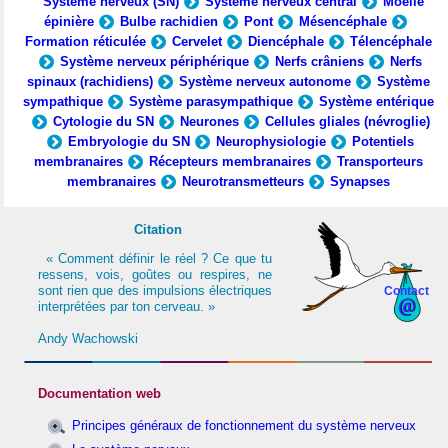
Système nerveux (SN)
Système nerveux central
Moelle
épinière
Bulbe rachidien
Pont
Mésencéphale
Formation réticulée
Cervelet
Diencéphale
Télencéphale
Système nerveux périphérique
Nerfs crâniens
Nerfs
spinaux (rachidiens)
Système nerveux autonome
Système
sympathique
Système parasympathique
Système entérique
Cytologie du SN
Neurones
Cellules gliales (névroglie)
Embryologie du SN
Neurophysiologie
Potentiels
membranaires
Récepteurs membranaires
Transporteurs
membranaires
Neurotransmetteurs
Synapses
Citation
« Comment définir le réel ? Ce que tu
ressens, vois, goûtes ou respires, ne
sont rien que des impulsions électriques
Contact
interprétées par ton cerveau. »
Andy Wachowski
Documentation web
Principes généraux de fonctionnement du système nerveux