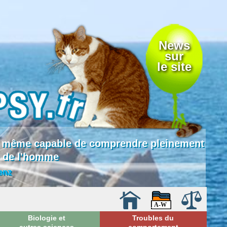
News
sur
le site
 là même capable de comprendre pleinement
e de l'homme
enz
Biologie et
Troubles du