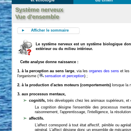
et éthologie
du chien
Système nerveux
Vue d'ensemble
► Afficher le sommaire
Le système nerveux est un système biologique dont 
extérieur ou du milieu intérieur.
Cette analyse donne naissance :
1. à la perception au sens large
, via les
organes des sens
et les
l'organisme (
sensation et perception
) ;
2. à la production d'actes moteurs (comportements)
lorsque la n
3. aux processus mentaux,
cognitifs,
très développés chez les animaux supérieurs, et 
La cognition désigne l'ensemble des processus mentau
raisonnement, l'apprentissage, l'intelligence, la résoluti
affectifs.
L'affect correspond à tout état affectif, pénible ou agré
général. L'affect désigne donc un ensemble de mécanis