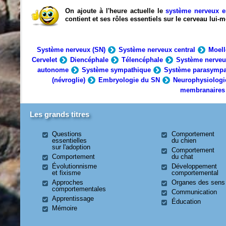
On ajoute à l'heure actuelle le
système nerveux e
contient et ses rôles essentiels sur le cerveau lui
Système nerveux (SN)
Système nerveux central
Moell
Cervelet
Diencéphale
Télencéphale
Système nerveu
autonome
Système sympathique
Système parasympa
(névroglie)
Embryologie du SN
Neurophysiologi
membranaires
Les grands titres
Questions
Comportement
essentielles
du chien
sur l'adoption
Comportement
Comportement
du chat
Évolutionnisme
Développement
et fixisme
comportemental
Approches
Organes des sens
comportementales
Communication
Apprentissage
Éducation
Mémoire