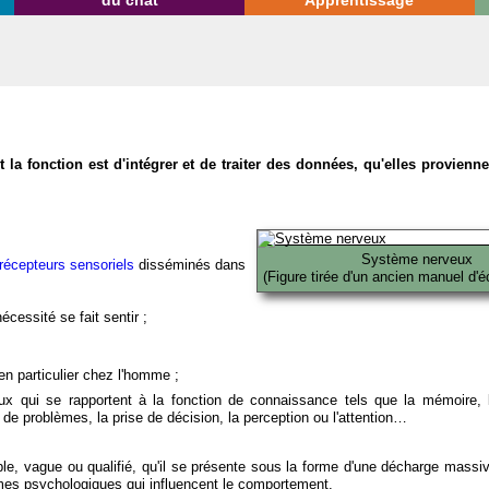
du chat
Apprentissage
la fonction est d'intégrer et de traiter des données, qu'elles provien
Système nerveux
récepteurs sensoriels
disséminés dans
(Figure tirée d'un ancien manuel d'é
écessité se fait sentir ;
en particulier chez l'homme ;
x qui se rapportent à la fonction de connaissance tels que la mémoire, l
on de problèmes, la prise de décision, la perception ou l'attention…
able, vague ou qualifié, qu'il se présente sous la forme d'une décharge massi
mes psychologiques qui influencent le comportement.