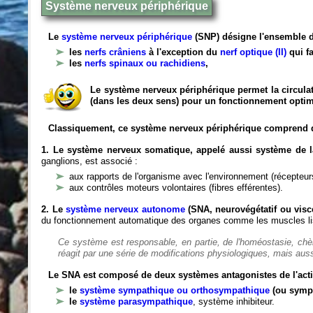
Système nerveux périphérique
Le
système nerveux périphérique
(SNP) désigne l'ensemble d
les
nerfs crâniens
à l'exception du
nerf optique (II)
qui fa
les
nerfs spinaux ou rachidiens
,
Le système nerveux périphérique permet la circulat
(dans les deux sens) pour un fonctionnement optim
Classiquement, ce système nerveux périphérique comprend 
1. Le système nerveux somatique, appelé aussi système de la
ganglions, est associé :
aux rapports de l'organisme avec l'environnement (récepteurs
aux contrôles moteurs volontaires (fibres efférentes).
2. Le
système nerveux autonome
(SNA, neurovégétatif ou viscé
du fonctionnement automatique des organes comme les muscles liss
Ce système est responsable, en partie, de l'homéostasie, ch
réagit par une série de modifications physiologiques, mais auss
Le SNA est composé de deux systèmes antagonistes de l'acti
le
système sympathique ou orthosympathique
(ou symp
le
système parasympathique
, système inhibiteur.