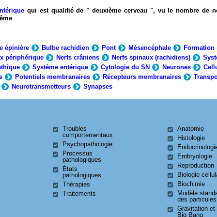
ntérique
qui est qualifié de " deuxième cerveau ", vu le nombre de n
-même
e épinière
Bulbe rachidien
Pont
Mésencéphale
Formation 
x périphérique
Nerfs crâniens
Nerfs spinaux (rachidiens)
Syst
thique
Système entérique
Cytologie du SN
Neurones
Cell
e
Potentiels membranaires
Récepteurs membranaires
Transpo
Neurotransmetteurs
Synapses
Troubles
Anatomie
comportementaux
Histologie
Psychopathologie
Endocrinologi
Processus
Embryologie
pathologiques
Reproduction
États
Biologie cellul
pathologiques
Biochimie
Thérapies
Modèle stand
Traitements
des particules
Gravitation et
Big Bang