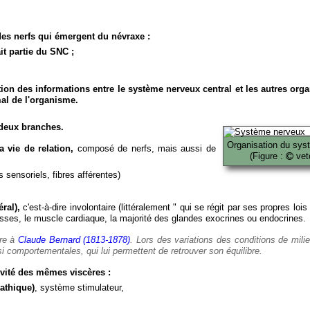
es nerfs qui émergent du névraxe :
it partie du SNC ;
ion des informations entre le système nerveux central et les autres org
al de l'organisme.
deux branches.
Organisation du sys
 vie de relation,
composé de nerfs, mais aussi de
(Figure :
veto
 sensoriels, fibres afférentes)
ral),
c'est-à-dire involontaire (littéralement " qui se régit par ses propres lois
es, le muscle cardiaque, la majorité des glandes exocrines ou endocrines.
ère à
Claude Bernard (1813-1878)
. Lors des variations des conditions de mili
i comportementales, qui lui permettent de retrouver son équilibre.
vité des mêmes viscères :
athique)
, système stimulateur,