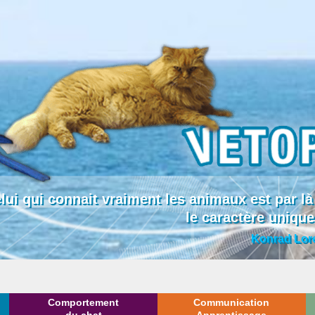
lui qui connait vraiment les animaux est par
le caractère uniqu
Konrad Lor
Comportement
Communication