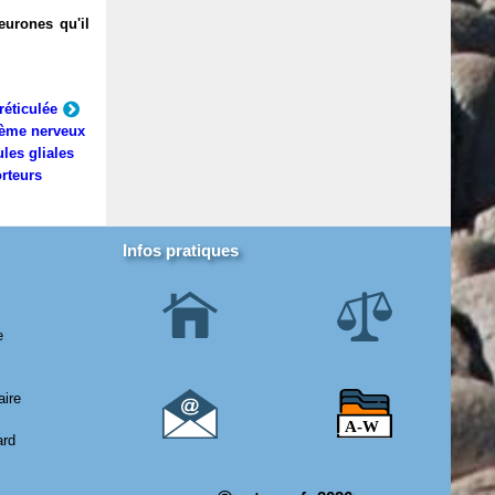
eurones qu'il
réticulée
ème nerveux
ules gliales
rteurs
Infos pratiques
e
aire
ard