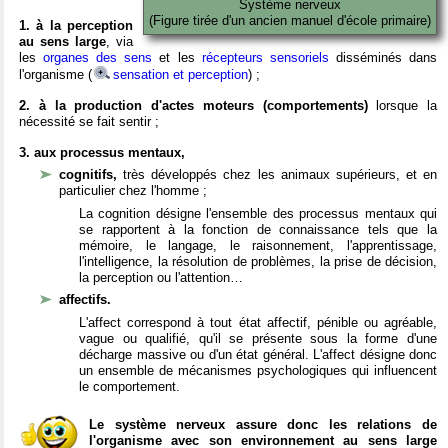
Système nerveux
(Figure tirée d'un ancien manuel d'école primaire)
1. à la perception
au sens large
, via
les
organes des sens
et les
récepteurs sensoriels
disséminés dans
l'organisme (
sensation et perception
) ;
2. à la production d'actes moteurs (comportements)
lorsque la
nécessité se fait sentir ;
3. aux processus mentaux,
cognitifs,
très développés chez les animaux supérieurs, et en
particulier chez l'homme ;
La cognition désigne l'ensemble des processus mentaux qui
se rapportent à la fonction de connaissance tels que la
mémoire, le langage, le raisonnement, l'apprentissage,
l'intelligence, la résolution de problèmes, la prise de décision,
la perception ou l'attention…
affectifs.
L'affect correspond à tout état affectif, pénible ou agréable,
vague ou qualifié, qu'il se présente sous la forme d'une
décharge massive ou d'un état général. L'affect désigne donc
un ensemble de mécanismes psychologiques qui influencent
le comportement.
Le système nerveux assure donc les relations de
l'organisme avec son environnement au sens large