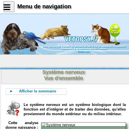
Menu de navigation
News
sur
le site
Celui qui connait vraiment les animaux est par là même capable de comprendre
pleinement le caractère unique de l'homme
Konrad Lorenz
Système nerveux
Vue d'ensemble
► Afficher le sommaire
Le système nerveux est un système biologique dont la
fonction est d'intégrer et de traiter des données, qu'elles
proviennent du monde extérieur ou du milieu intérieur.
Cette analyse
donne naissance :