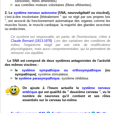
sensoriels, fibres afférentes)
aux contrôles moteurs volontaires (fibres efférentes).
2. Le
système nerveux autonome
(SNA, neurovégétatif ou viscéral),
c'est-à-dire involontaire (littéralement " qui se régit par ses propres lois
", est associé du fonctionnement automatique des organes comme les
muscles lisses, le muscle cardiaque, la majorité des glandes exocrines
ou endocrines.
Ce système est responsable, en partie, de l'homéostasie, chère à
Claude Bernard (1813-1878)
. Lors des variations des conditions de
milieu, l'organisme réagit par une série de modifications
physiologiques, mais aussi comportementales, qui lui permettent de
retrouver son équilibre.
Le SNA est composé de deux systèmes antagonistes de l'activité
des mêmes viscères :
le
système sympathique ou orthosympathique
(ou
sympathique)
, système stimulateur,
le
système parasympathique
, système inhibiteur.
On ajoute à l'heure actuelle le
système nerveux
entérique
qui est qualifié de " deuxième cerveau ", vu le
nombre de neurones qu'il contient et ses rôles
essentiels sur le cerveau lui-même