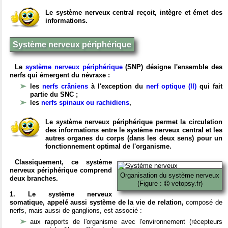
Le système nerveux central reçoit, intègre et émet des
informations.
Système nerveux périphérique
Le
système nerveux périphérique
(SNP) désigne l'ensemble des
nerfs qui émergent du névraxe :
les
nerfs crâniens
à l'exception du
nerf optique (II)
qui fait
partie du SNC ;
les
nerfs spinaux ou rachidiens
,
Le système nerveux périphérique permet la circulation
des informations entre le système nerveux central et les
autres organes du corps (dans les deux sens) pour un
fonctionnement optimal de l'organisme.
Classiquement, ce système
nerveux périphérique comprend
Organisation du système nerveux
deux branches.
(Figure :
vetopsy.fr)
1. Le système nerveux
somatique, appelé aussi système de la vie de relation,
composé de
nerfs, mais aussi de ganglions, est associé :
aux rapports de l'organisme avec l'environnement (récepteurs