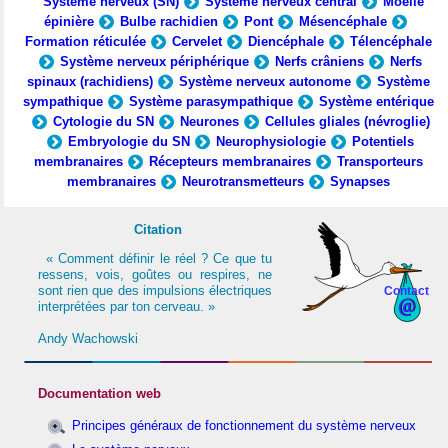
Système nerveux (SN)
Système nerveux central
Moelle
épinière
Bulbe rachidien
Pont
Mésencéphale
Formation réticulée
Cervelet
Diencéphale
Télencéphale
Système nerveux périphérique
Nerfs crâniens
Nerfs
spinaux (rachidiens)
Système nerveux autonome
Système
sympathique
Système parasympathique
Système entérique
Cytologie du SN
Neurones
Cellules gliales (névroglie)
Embryologie du SN
Neurophysiologie
Potentiels
membranaires
Récepteurs membranaires
Transporteurs
membranaires
Neurotransmetteurs
Synapses
Citation
« Comment définir le réel ? Ce que tu
ressens, vois, goûtes ou respires, ne
sont rien que des impulsions électriques
Contact
interprétées par ton cerveau. »
Andy Wachowski
Documentation web
Principes généraux de fonctionnement du système nerveux