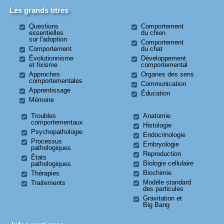
Les grands titres
Questions
Comportement
essentielles
du chien
sur l'adoption
Comportement
Comportement
du chat
Évolutionnisme
Développement
et fixisme
comportemental
Approches
Organes des sens
comportementales
Communication
Apprentissage
Éducation
Mémoire
Troubles
Anatomie
comportementaux
Histologie
Psychopathologie
Endocrinologie
Processus
Embryologie
pathologiques
Reproduction
États
Biologie cellulaire
pathologiques
Biochimie
Thérapies
Modèle standard
Traitements
des particules
Gravitation et
Big Bang