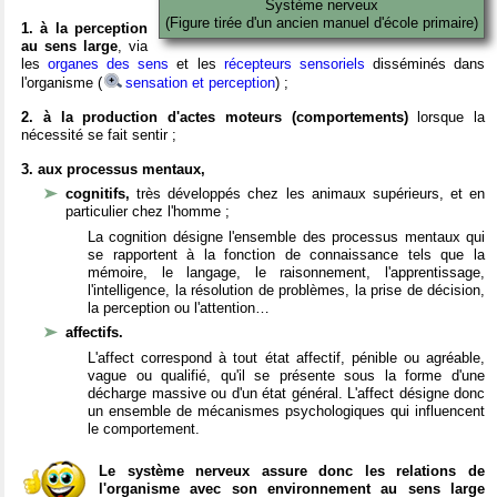
Système nerveux
(Figure tirée d'un ancien manuel d'école primaire)
1. à la perception
au sens large
, via
les
organes des sens
et les
récepteurs sensoriels
disséminés dans
l'organisme (
sensation et perception
) ;
2. à la production d'actes moteurs (comportements)
lorsque la
nécessité se fait sentir ;
3. aux processus mentaux,
cognitifs,
très développés chez les animaux supérieurs, et en
particulier chez l'homme ;
La cognition désigne l'ensemble des processus mentaux qui
se rapportent à la fonction de connaissance tels que la
mémoire, le langage, le raisonnement, l'apprentissage,
l'intelligence, la résolution de problèmes, la prise de décision,
la perception ou l'attention…
affectifs.
L'affect correspond à tout état affectif, pénible ou agréable,
vague ou qualifié, qu'il se présente sous la forme d'une
décharge massive ou d'un état général. L'affect désigne donc
un ensemble de mécanismes psychologiques qui influencent
le comportement.
Le système nerveux assure donc les relations de
l'organisme avec son environnement au sens large