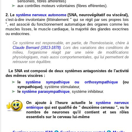
sensoriels, fibres afférentes)
aux contrôles moteurs volontaires (fibres efférentes).
2. Le
système nerveux autonome
(SNA, neurovégétatif ou viscéral),
c'est-à-dire involontaire (littéralement " qui se régit par ses propres lois
", est associé du fonctionnement automatique des organes comme les
muscles lisses, le muscle cardiaque, la majorité des glandes exocrines
ou endocrines.
Ce système est responsable, en partie, de l'homéostasie, chère à
Claude Bernard (1813-1878)
. Lors des variations des conditions de
milieu, l'organisme réagit par une série de modifications
physiologiques, mais aussi comportementales, qui lui permettent de
retrouver son équilibre.
Le SNA est composé de deux systèmes antagonistes de l'activité
des mêmes viscères :
le
système sympathique ou orthosympathique
(ou
sympathique)
, système stimulateur,
le
système parasympathique
, système inhibiteur.
On ajoute à l'heure actuelle le
système nerveux
entérique
qui est qualifié de " deuxième cerveau ", vu le
nombre de neurones qu'il contient et ses rôles
essentiels sur le cerveau lui-même