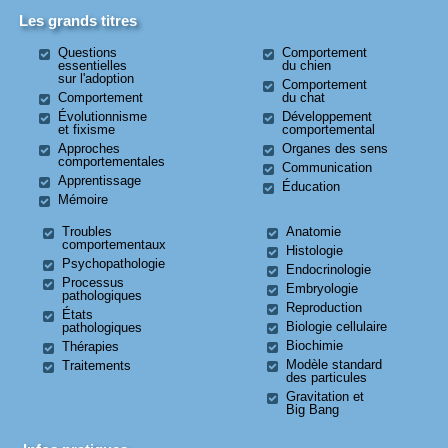
Les grands titres
Questions
Comportement
essentielles
du chien
sur l'adoption
Comportement
Comportement
du chat
Évolutionnisme
Développement
et fixisme
comportemental
Approches
Organes des sens
comportementales
Communication
Apprentissage
Éducation
Mémoire
Troubles
Anatomie
comportementaux
Histologie
Psychopathologie
Endocrinologie
Processus
Embryologie
pathologiques
Reproduction
États
Biologie cellulaire
pathologiques
Biochimie
Thérapies
Modèle standard
Traitements
des particules
Gravitation et
Big Bang