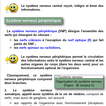
Le système nerveux central reçoit, intègre et émet des
informations.
Système nerveux périphérique
Le
système nerveux périphérique
(SNP) désigne l'ensemble des
nerfs qui émergent du névraxe :
les
nerfs crâniens
à l'exception du
nerf optique (II)
qui fait
partie du SNC ;
les
nerfs spinaux ou rachidiens
,
Le système nerveux périphérique permet la circulation
des informations entre le système nerveux central et les
autres organes du corps (dans les deux sens) pour un
fonctionnement optimal de l'organisme.
Classiquement, ce système
nerveux périphérique comprend
Organisation du système nerveux
deux branches.
(Figure :
vetopsy.fr)
1. Le système nerveux
somatique, appelé aussi système de la vie de relation,
composé de
nerfs, mais aussi de ganglions, est associé :
aux rapports de l'organisme avec l'environnement (récepteurs