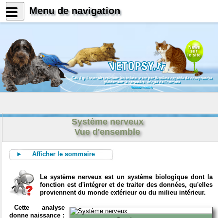
Menu de navigation
News
sur
le site
Celui qui connait vraiment les animaux est par là même capable de comprendre
pleinement le caractère unique de l'homme
Konrad Lorenz
Système nerveux
Vue d'ensemble
► Afficher le sommaire
Le système nerveux est un système biologique dont la
fonction est d'intégrer et de traiter des données, qu'elles
proviennent du monde extérieur ou du milieu intérieur.
Cette analyse
donne naissance :