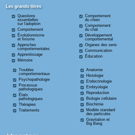
Les grands titres
Questions
Comportement
essentielles
du chien
sur l'adoption
Comportement
Comportement
du chat
Évolutionnisme
Développement
et fixisme
comportemental
Approches
Organes des sens
comportementales
Communication
Apprentissage
Éducation
Mémoire
Troubles
Anatomie
comportementaux
Histologie
Psychopathologie
Endocrinologie
Processus
Embryologie
pathologiques
Reproduction
États
Biologie cellulaire
pathologiques
Biochimie
Thérapies
Modèle standard
Traitements
des particules
Gravitation et
Big Bang