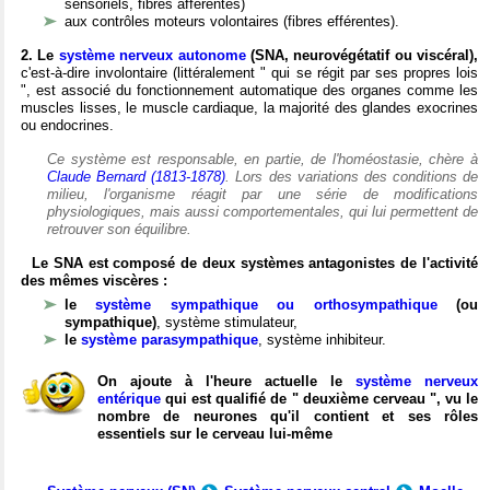
sensoriels, fibres afférentes)
aux contrôles moteurs volontaires (fibres efférentes).
2. Le
système nerveux autonome
(SNA, neurovégétatif ou viscéral),
c'est-à-dire involontaire (littéralement " qui se régit par ses propres lois
", est associé du fonctionnement automatique des organes comme les
muscles lisses, le muscle cardiaque, la majorité des glandes exocrines
ou endocrines.
Ce système est responsable, en partie, de l'homéostasie, chère à
Claude Bernard (1813-1878)
. Lors des variations des conditions de
milieu, l'organisme réagit par une série de modifications
physiologiques, mais aussi comportementales, qui lui permettent de
retrouver son équilibre.
Le SNA est composé de deux systèmes antagonistes de l'activité
des mêmes viscères :
le
système sympathique ou orthosympathique
(ou
sympathique)
, système stimulateur,
le
système parasympathique
, système inhibiteur.
On ajoute à l'heure actuelle le
système nerveux
entérique
qui est qualifié de " deuxième cerveau ", vu le
nombre de neurones qu'il contient et ses rôles
essentiels sur le cerveau lui-même