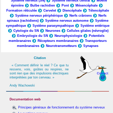
Système nerveux (SN)
Système nerveux central
Moelle
épinière
Bulbe rachidien
Pont
Mésencéphale
Formation réticulée
Cervelet
Diencéphale
Télencéphale
Système nerveux périphérique
Nerfs crâniens
Nerfs
spinaux (rachidiens)
Système nerveux autonome
Système
sympathique
Système parasympathique
Système entérique
Cytologie du SN
Neurones
Cellules gliales (névroglie)
Embryologie du SN
Neurophysiologie
Potentiels
membranaires
Récepteurs membranaires
Transporteurs
membranaires
Neurotransmetteurs
Synapses
Citation
« Comment définir le réel ? Ce que tu
ressens, vois, goûtes ou respires, ne
sont rien que des impulsions électriques
Contact
interprétées par ton cerveau. »
Andy Wachowski
Documentation web
Principes généraux de fonctionnement du système nerveux