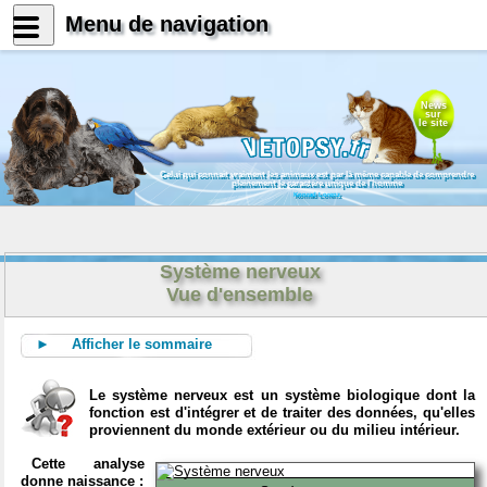
Menu de navigation
News
sur
le site
Celui qui connait vraiment les animaux est par là même capable de comprendre
pleinement le caractère unique de l'homme
Konrad Lorenz
Système nerveux
Vue d'ensemble
► Afficher le sommaire
Le système nerveux est un système biologique dont la
fonction est d'intégrer et de traiter des données, qu'elles
proviennent du monde extérieur ou du milieu intérieur.
Cette analyse
donne naissance :