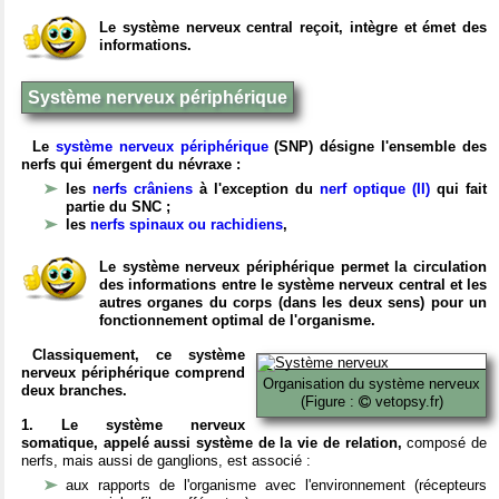
Le système nerveux central reçoit, intègre et émet des
informations.
Système nerveux périphérique
Le
système nerveux périphérique
(SNP) désigne l'ensemble des
nerfs qui émergent du névraxe :
les
nerfs crâniens
à l'exception du
nerf optique (II)
qui fait
partie du SNC ;
les
nerfs spinaux ou rachidiens
,
Le système nerveux périphérique permet la circulation
des informations entre le système nerveux central et les
autres organes du corps (dans les deux sens) pour un
fonctionnement optimal de l'organisme.
Classiquement, ce système
nerveux périphérique comprend
Organisation du système nerveux
deux branches.
(Figure :
vetopsy.fr)
1. Le système nerveux
somatique, appelé aussi système de la vie de relation,
composé de
nerfs, mais aussi de ganglions, est associé :
aux rapports de l'organisme avec l'environnement (récepteurs