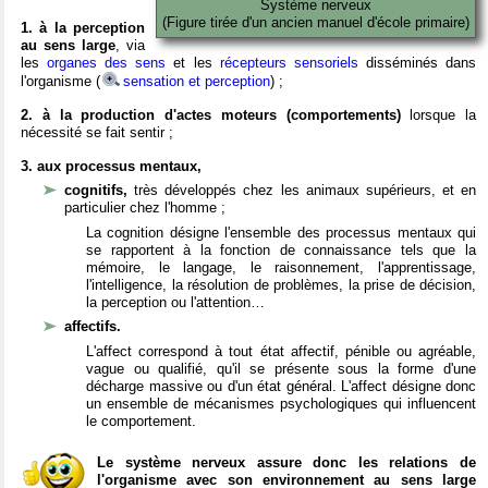
Système nerveux
(Figure tirée d'un ancien manuel d'école primaire)
1. à la perception
au sens large
, via
les
organes des sens
et les
récepteurs sensoriels
disséminés dans
l'organisme (
sensation et perception
) ;
2. à la production d'actes moteurs (comportements)
lorsque la
nécessité se fait sentir ;
3. aux processus mentaux,
cognitifs,
très développés chez les animaux supérieurs, et en
particulier chez l'homme ;
La cognition désigne l'ensemble des processus mentaux qui
se rapportent à la fonction de connaissance tels que la
mémoire, le langage, le raisonnement, l'apprentissage,
l'intelligence, la résolution de problèmes, la prise de décision,
la perception ou l'attention…
affectifs.
L'affect correspond à tout état affectif, pénible ou agréable,
vague ou qualifié, qu'il se présente sous la forme d'une
décharge massive ou d'un état général. L'affect désigne donc
un ensemble de mécanismes psychologiques qui influencent
le comportement.
Le système nerveux assure donc les relations de
l'organisme avec son environnement au sens large