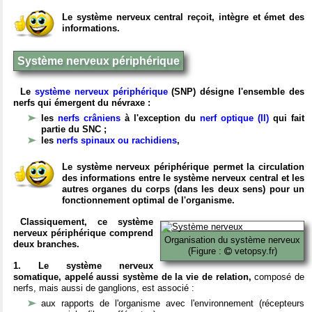
Le système nerveux central reçoit, intègre et émet des
informations.
Système nerveux périphérique
Le
système nerveux périphérique
(SNP) désigne l'ensemble des
nerfs qui émergent du névraxe :
les
nerfs crâniens
à l'exception du
nerf optique (II)
qui fait
partie du SNC ;
les
nerfs spinaux ou rachidiens
,
Le système nerveux périphérique permet la circulation
des informations entre le système nerveux central et les
autres organes du corps (dans les deux sens) pour un
fonctionnement optimal de l'organisme.
Classiquement, ce système
nerveux périphérique comprend
Organisation du système nerveux
deux branches.
(Figure :
vetopsy.fr)
1. Le système nerveux
somatique, appelé aussi système de la vie de relation,
composé de
nerfs, mais aussi de ganglions, est associé :
aux rapports de l'organisme avec l'environnement (récepteurs