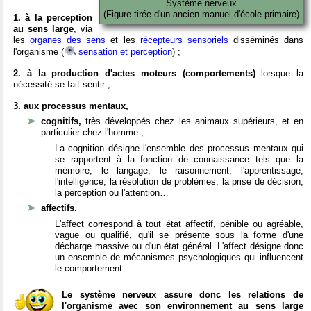
Système nerveux
(Figure tirée d'un ancien manuel d'école primaire)
1. à la perception
au sens large
, via
les
organes des sens
et les
récepteurs sensoriels
disséminés dans
l'organisme (
sensation et perception
) ;
2. à la production d'actes moteurs (comportements)
lorsque la
nécessité se fait sentir ;
3. aux processus mentaux,
cognitifs,
très développés chez les animaux supérieurs, et en
particulier chez l'homme ;
La cognition désigne l'ensemble des processus mentaux qui
se rapportent à la fonction de connaissance tels que la
mémoire, le langage, le raisonnement, l'apprentissage,
l'intelligence, la résolution de problèmes, la prise de décision,
la perception ou l'attention…
affectifs.
L'affect correspond à tout état affectif, pénible ou agréable,
vague ou qualifié, qu'il se présente sous la forme d'une
décharge massive ou d'un état général. L'affect désigne donc
un ensemble de mécanismes psychologiques qui influencent
le comportement.
Le système nerveux assure donc les relations de
l'organisme avec son environnement au sens large