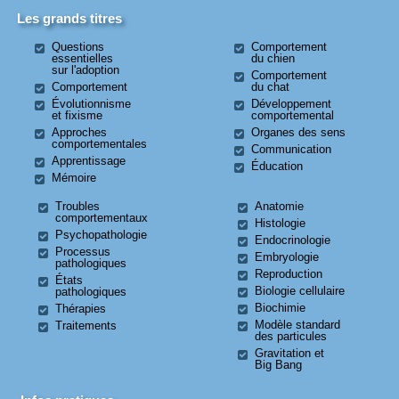
Les grands titres
Questions
Comportement
essentielles
du chien
sur l'adoption
Comportement
Comportement
du chat
Évolutionnisme
Développement
et fixisme
comportemental
Approches
Organes des sens
comportementales
Communication
Apprentissage
Éducation
Mémoire
Troubles
Anatomie
comportementaux
Histologie
Psychopathologie
Endocrinologie
Processus
Embryologie
pathologiques
Reproduction
États
Biologie cellulaire
pathologiques
Biochimie
Thérapies
Modèle standard
Traitements
des particules
Gravitation et
Big Bang