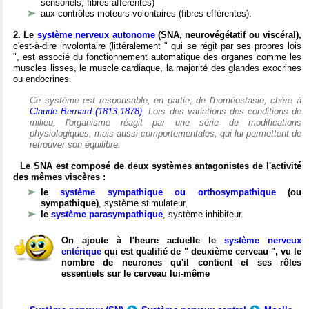
sensoriels, fibres afférentes)
aux contrôles moteurs volontaires (fibres efférentes).
2. Le
système nerveux autonome
(SNA, neurovégétatif ou viscéral),
c'est-à-dire involontaire (littéralement " qui se régit par ses propres lois
", est associé du fonctionnement automatique des organes comme les
muscles lisses, le muscle cardiaque, la majorité des glandes exocrines
ou endocrines.
Ce système est responsable, en partie, de l'homéostasie, chère à
Claude Bernard (1813-1878)
. Lors des variations des conditions de
milieu, l'organisme réagit par une série de modifications
physiologiques, mais aussi comportementales, qui lui permettent de
retrouver son équilibre.
Le SNA est composé de deux systèmes antagonistes de l'activité
des mêmes viscères :
le
système sympathique ou orthosympathique
(ou
sympathique)
, système stimulateur,
le
système parasympathique
, système inhibiteur.
On ajoute à l'heure actuelle le
système nerveux
entérique
qui est qualifié de " deuxième cerveau ", vu le
nombre de neurones qu'il contient et ses rôles
essentiels sur le cerveau lui-même