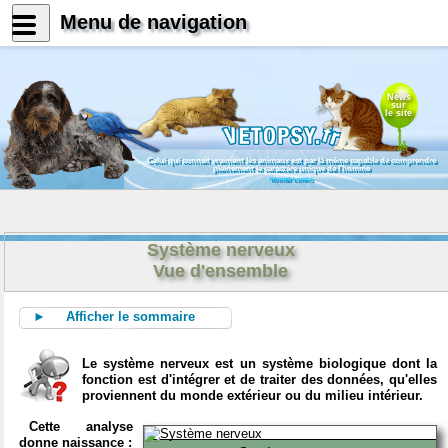
Menu de navigation
News
sur
le site
Celui qui connait vraiment les animaux est par là même capable de comprendre
pleinement le caractère unique de l'homme
Konrad Lorenz
Système nerveux
Vue d'ensemble
► Afficher le sommaire
Le système nerveux est un système biologique dont la
fonction est d'intégrer et de traiter des données, qu'elles
proviennent du monde extérieur ou du milieu intérieur.
Cette analyse
donne naissance :