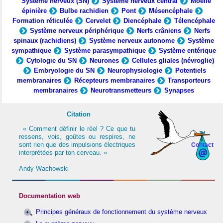
Système nerveux (SN)
Système nerveux central
Moelle
épinière
Bulbe rachidien
Pont
Mésencéphale
Formation réticulée
Cervelet
Diencéphale
Télencéphale
Système nerveux périphérique
Nerfs crâniens
Nerfs
spinaux (rachidiens)
Système nerveux autonome
Système
sympathique
Système parasympathique
Système entérique
Cytologie du SN
Neurones
Cellules gliales (névroglie)
Embryologie du SN
Neurophysiologie
Potentiels
membranaires
Récepteurs membranaires
Transporteurs
membranaires
Neurotransmetteurs
Synapses
Citation
« Comment définir le réel ? Ce que tu
ressens, vois, goûtes ou respires, ne
sont rien que des impulsions électriques
Contact
interprétées par ton cerveau. »
Andy Wachowski
Documentation web
Principes généraux de fonctionnement du système nerveux