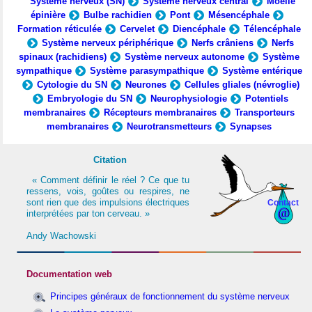
Système nerveux (SN)
Système nerveux central
Moelle
épinière
Bulbe rachidien
Pont
Mésencéphale
Formation réticulée
Cervelet
Diencéphale
Télencéphale
Système nerveux périphérique
Nerfs crâniens
Nerfs
spinaux (rachidiens)
Système nerveux autonome
Système
sympathique
Système parasympathique
Système entérique
Cytologie du SN
Neurones
Cellules gliales (névroglie)
Embryologie du SN
Neurophysiologie
Potentiels
membranaires
Récepteurs membranaires
Transporteurs
membranaires
Neurotransmetteurs
Synapses
Citation
« Comment définir le réel ? Ce que tu
ressens, vois, goûtes ou respires, ne
sont rien que des impulsions électriques
Contact
interprétées par ton cerveau. »
Andy Wachowski
Documentation web
Principes généraux de fonctionnement du système nerveux