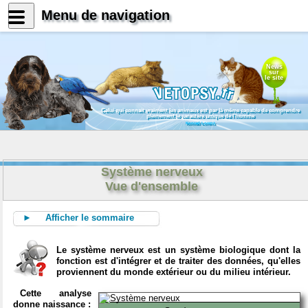
Menu de navigation
News
sur
le site
Celui qui connait vraiment les animaux est par là même capable de comprendre
pleinement le caractère unique de l'homme
Konrad Lorenz
Système nerveux
Vue d'ensemble
► Afficher le sommaire
Le système nerveux est un système biologique dont la
fonction est d'intégrer et de traiter des données, qu'elles
proviennent du monde extérieur ou du milieu intérieur.
Cette analyse
donne naissance :