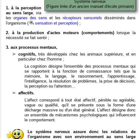
Système nerveux
(Figure tirée d'un ancien manuel d'école primaire)
1. à la perception
au sens large
, via
les
organes des sens
et les
récepteurs sensoriels
disséminés dans
l'organisme (
sensation et perception
) ;
2. à la production d'actes moteurs (comportements)
lorsque la
nécessité se fait sentir ;
3. aux processus mentaux,
cognitifs,
très développés chez les animaux supérieurs, et en
particulier chez l'homme ;
La cognition désigne l'ensemble des processus mentaux qui
se rapportent à la fonction de connaissance tels que la
mémoire, le langage, le raisonnement, l'apprentissage,
l'intelligence, la résolution de problèmes, la prise de décision,
la perception ou l'attention…
affectifs.
L'affect correspond à tout état affectif, pénible ou agréable,
vague ou qualifié, qu'il se présente sous la forme d'une
décharge massive ou d'un état général. L'affect désigne donc
un ensemble de mécanismes psychologiques qui influencent
le comportement.
Le système nerveux assure donc les relations de
l'organisme avec son environnement au sens large