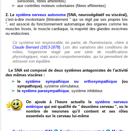
sensoriels, fibres afférentes)
aux contrôles moteurs volontaires (fibres efférentes).
2. Le
système nerveux autonome
(SNA, neurovégétatif ou viscéral),
c'est-à-dire involontaire (littéralement " qui se régit par ses propres lois
", est associé du fonctionnement automatique des organes comme les
muscles lisses, le muscle cardiaque, la majorité des glandes exocrines
ou endocrines.
Ce système est responsable, en partie, de l'homéostasie, chère à
Claude Bernard (1813-1878)
. Lors des variations des conditions de
milieu, l'organisme réagit par une série de modifications
physiologiques, mais aussi comportementales, qui lui permettent de
retrouver son équilibre.
Le SNA est composé de deux systèmes antagonistes de l'activité
des mêmes viscères :
le
système sympathique ou orthosympathique
(ou
sympathique)
, système stimulateur,
le
système parasympathique
, système inhibiteur.
On ajoute à l'heure actuelle le
système nerveux
entérique
qui est qualifié de " deuxième cerveau ", vu le
nombre de neurones qu'il contient et ses rôles
essentiels sur le cerveau lui-même