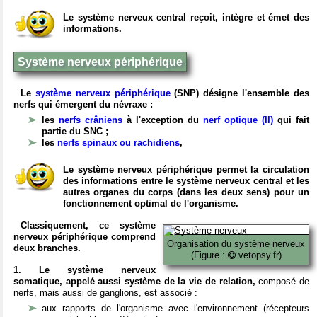
Le système nerveux central reçoit, intègre et émet des
informations.
Système nerveux périphérique
Le
système nerveux périphérique
(SNP) désigne l'ensemble des
nerfs qui émergent du névraxe :
les
nerfs crâniens
à l'exception du
nerf optique (II)
qui fait
partie du SNC ;
les
nerfs spinaux ou rachidiens
,
Le système nerveux périphérique permet la circulation
des informations entre le système nerveux central et les
autres organes du corps (dans les deux sens) pour un
fonctionnement optimal de l'organisme.
Classiquement, ce système
nerveux périphérique comprend
Organisation du système nerveux
deux branches.
(Figure :
vetopsy.fr)
1. Le système nerveux
somatique, appelé aussi système de la vie de relation,
composé de
nerfs, mais aussi de ganglions, est associé :
aux rapports de l'organisme avec l'environnement (récepteurs