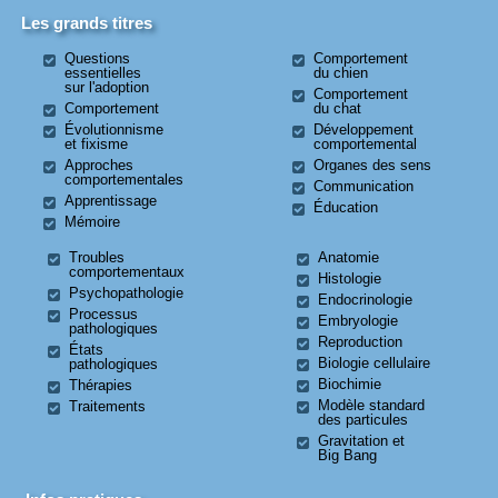
Les grands titres
Questions
Comportement
essentielles
du chien
sur l'adoption
Comportement
Comportement
du chat
Évolutionnisme
Développement
et fixisme
comportemental
Approches
Organes des sens
comportementales
Communication
Apprentissage
Éducation
Mémoire
Troubles
Anatomie
comportementaux
Histologie
Psychopathologie
Endocrinologie
Processus
Embryologie
pathologiques
Reproduction
États
Biologie cellulaire
pathologiques
Biochimie
Thérapies
Modèle standard
Traitements
des particules
Gravitation et
Big Bang