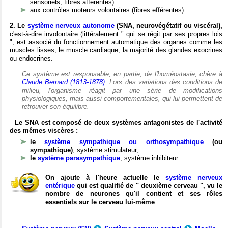
sensoriels, fibres afférentes)
aux contrôles moteurs volontaires (fibres efférentes).
2. Le
système nerveux autonome
(SNA, neurovégétatif ou viscéral),
c'est-à-dire involontaire (littéralement " qui se régit par ses propres lois
", est associé du fonctionnement automatique des organes comme les
muscles lisses, le muscle cardiaque, la majorité des glandes exocrines
ou endocrines.
Ce système est responsable, en partie, de l'homéostasie, chère à
Claude Bernard (1813-1878)
. Lors des variations des conditions de
milieu, l'organisme réagit par une série de modifications
physiologiques, mais aussi comportementales, qui lui permettent de
retrouver son équilibre.
Le SNA est composé de deux systèmes antagonistes de l'activité
des mêmes viscères :
le
système sympathique ou orthosympathique
(ou
sympathique)
, système stimulateur,
le
système parasympathique
, système inhibiteur.
On ajoute à l'heure actuelle le
système nerveux
entérique
qui est qualifié de " deuxième cerveau ", vu le
nombre de neurones qu'il contient et ses rôles
essentiels sur le cerveau lui-même