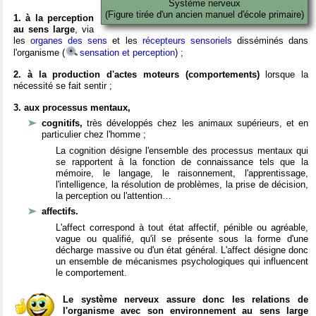
Système nerveux
(Figure tirée d'un ancien manuel d'école primaire)
1. à la perception
au sens large
, via
les
organes des sens
et les
récepteurs sensoriels
disséminés dans
l'organisme (
sensation et perception
) ;
2. à la production d'actes moteurs (comportements)
lorsque la
nécessité se fait sentir ;
3. aux processus mentaux,
cognitifs,
très développés chez les animaux supérieurs, et en
particulier chez l'homme ;
La cognition désigne l'ensemble des processus mentaux qui
se rapportent à la fonction de connaissance tels que la
mémoire, le langage, le raisonnement, l'apprentissage,
l'intelligence, la résolution de problèmes, la prise de décision,
la perception ou l'attention…
affectifs.
L'affect correspond à tout état affectif, pénible ou agréable,
vague ou qualifié, qu'il se présente sous la forme d'une
décharge massive ou d'un état général. L'affect désigne donc
un ensemble de mécanismes psychologiques qui influencent
le comportement.
Le système nerveux assure donc les relations de
l'organisme avec son environnement au sens large