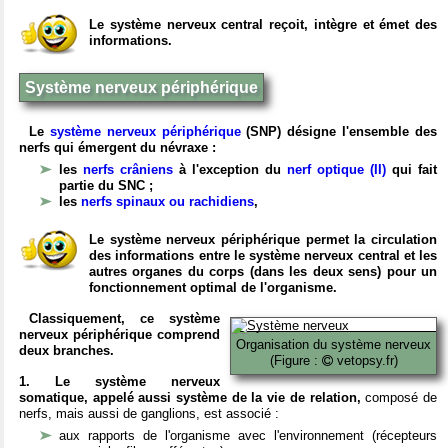
Le système nerveux central reçoit, intègre et émet des
informations.
Système nerveux périphérique
Le
système nerveux périphérique
(SNP) désigne l'ensemble des
nerfs qui émergent du névraxe :
les
nerfs crâniens
à l'exception du
nerf optique (II)
qui fait
partie du SNC ;
les
nerfs spinaux ou rachidiens
,
Le système nerveux périphérique permet la circulation
des informations entre le système nerveux central et les
autres organes du corps (dans les deux sens) pour un
fonctionnement optimal de l'organisme.
Classiquement, ce système
nerveux périphérique comprend
Organisation du système nerveux
deux branches.
(Figure :
vetopsy.fr)
1. Le système nerveux
somatique, appelé aussi système de la vie de relation,
composé de
nerfs, mais aussi de ganglions, est associé :
aux rapports de l'organisme avec l'environnement (récepteurs