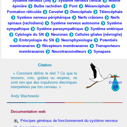
Système nerveux (SN)
Système nerveux central
Moelle
épinière
Bulbe rachidien
Pont
Mésencéphale
Formation réticulée
Cervelet
Diencéphale
Télencéphale
Système nerveux périphérique
Nerfs crâniens
Nerfs
spinaux (rachidiens)
Système nerveux autonome
Système
sympathique
Système parasympathique
Système entérique
Cytologie du SN
Neurones
Cellules gliales (névroglie)
Embryologie du SN
Neurophysiologie
Potentiels
membranaires
Récepteurs membranaires
Transporteurs
membranaires
Neurotransmetteurs
Synapses
Citation
« Comment définir le réel ? Ce que tu
ressens, vois, goûtes ou respires, ne
sont rien que des impulsions électriques
Contact
interprétées par ton cerveau. »
Andy Wachowski
Documentation web
Principes généraux de fonctionnement du système nerveux