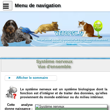
Menu de navigation
News
sur
le site
Celui qui connait vraiment les animaux est par là même capable de comprendre
pleinement le caractère unique de l'homme
Konrad Lorenz
Système nerveux
Vue d'ensemble
► Afficher le sommaire
Le système nerveux est un système biologique dont la
fonction est d'intégrer et de traiter des données, qu'elles
proviennent du monde extérieur ou du milieu intérieur.
Cette analyse
donne naissance :