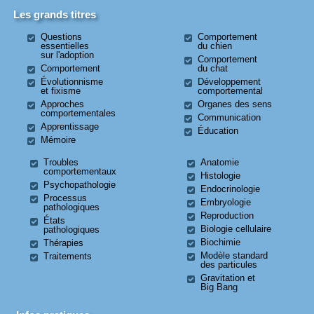
Les grands titres
Questions
Comportement
essentielles
du chien
sur l'adoption
Comportement
Comportement
du chat
Évolutionnisme
Développement
et fixisme
comportemental
Approches
Organes des sens
comportementales
Communication
Apprentissage
Éducation
Mémoire
Troubles
Anatomie
comportementaux
Histologie
Psychopathologie
Endocrinologie
Processus
Embryologie
pathologiques
Reproduction
États
Biologie cellulaire
pathologiques
Biochimie
Thérapies
Modèle standard
Traitements
des particules
Gravitation et
Big Bang