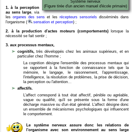
Système nerveux
(Figure tirée d'un ancien manuel d'école primaire)
1. à la perception
au sens large
, via
les
organes des sens
et les
récepteurs sensoriels
disséminés dans
l'organisme (
sensation et perception
) ;
2. à la production d'actes moteurs (comportements)
lorsque la
nécessité se fait sentir ;
3. aux processus mentaux,
cognitifs,
très développés chez les animaux supérieurs, et en
particulier chez l'homme ;
La cognition désigne l'ensemble des processus mentaux qui
se rapportent à la fonction de connaissance tels que la
mémoire, le langage, le raisonnement, l'apprentissage,
l'intelligence, la résolution de problèmes, la prise de décision,
la perception ou l'attention…
affectifs.
L'affect correspond à tout état affectif, pénible ou agréable,
vague ou qualifié, qu'il se présente sous la forme d'une
décharge massive ou d'un état général. L'affect désigne donc
un ensemble de mécanismes psychologiques qui influencent
le comportement.
Le système nerveux assure donc les relations de
l'organisme avec son environnement au sens large