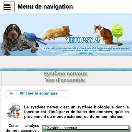
Menu de navigation
News
sur
le site
Celui qui connait vraiment les animaux est par là même capable de comprendre
pleinement le caractère unique de l'homme
Konrad Lorenz
Système nerveux
Vue d'ensemble
► Afficher le sommaire
Le système nerveux est un système biologique dont la
fonction est d'intégrer et de traiter des données, qu'elles
proviennent du monde extérieur ou du milieu intérieur.
Cette analyse
donne naissance :