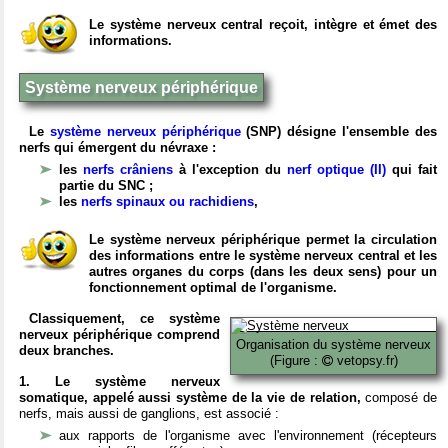
Le système nerveux central reçoit, intègre et émet des
informations.
Système nerveux périphérique
Le
système nerveux périphérique
(SNP) désigne l'ensemble des
nerfs qui émergent du névraxe :
les
nerfs crâniens
à l'exception du
nerf optique (II)
qui fait
partie du SNC ;
les
nerfs spinaux ou rachidiens
,
Le système nerveux périphérique permet la circulation
des informations entre le système nerveux central et les
autres organes du corps (dans les deux sens) pour un
fonctionnement optimal de l'organisme.
Classiquement, ce système
nerveux périphérique comprend
Organisation du système nerveux
deux branches.
(Figure :
vetopsy.fr)
1. Le système nerveux
somatique, appelé aussi système de la vie de relation,
composé de
nerfs, mais aussi de ganglions, est associé :
aux rapports de l'organisme avec l'environnement (récepteurs