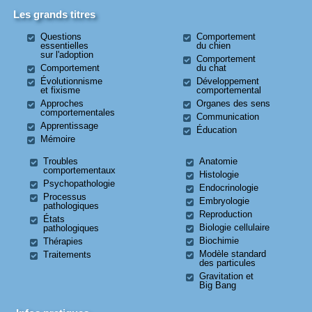
Les grands titres
Questions
Comportement
essentielles
du chien
sur l'adoption
Comportement
Comportement
du chat
Évolutionnisme
Développement
et fixisme
comportemental
Approches
Organes des sens
comportementales
Communication
Apprentissage
Éducation
Mémoire
Troubles
Anatomie
comportementaux
Histologie
Psychopathologie
Endocrinologie
Processus
Embryologie
pathologiques
Reproduction
États
Biologie cellulaire
pathologiques
Biochimie
Thérapies
Modèle standard
Traitements
des particules
Gravitation et
Big Bang