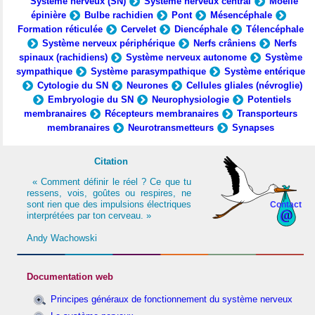
Système nerveux (SN)
Système nerveux central
Moelle
épinière
Bulbe rachidien
Pont
Mésencéphale
Formation réticulée
Cervelet
Diencéphale
Télencéphale
Système nerveux périphérique
Nerfs crâniens
Nerfs
spinaux (rachidiens)
Système nerveux autonome
Système
sympathique
Système parasympathique
Système entérique
Cytologie du SN
Neurones
Cellules gliales (névroglie)
Embryologie du SN
Neurophysiologie
Potentiels
membranaires
Récepteurs membranaires
Transporteurs
membranaires
Neurotransmetteurs
Synapses
Citation
« Comment définir le réel ? Ce que tu
ressens, vois, goûtes ou respires, ne
sont rien que des impulsions électriques
Contact
interprétées par ton cerveau. »
Andy Wachowski
Documentation web
Principes généraux de fonctionnement du système nerveux