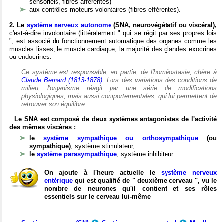
sensoriels, fibres afférentes)
aux contrôles moteurs volontaires (fibres efférentes).
2. Le
système nerveux autonome
(SNA, neurovégétatif ou viscéral),
c'est-à-dire involontaire (littéralement " qui se régit par ses propres lois
", est associé du fonctionnement automatique des organes comme les
muscles lisses, le muscle cardiaque, la majorité des glandes exocrines
ou endocrines.
Ce système est responsable, en partie, de l'homéostasie, chère à
Claude Bernard (1813-1878)
. Lors des variations des conditions de
milieu, l'organisme réagit par une série de modifications
physiologiques, mais aussi comportementales, qui lui permettent de
retrouver son équilibre.
Le SNA est composé de deux systèmes antagonistes de l'activité
des mêmes viscères :
le
système sympathique ou orthosympathique
(ou
sympathique)
, système stimulateur,
le
système parasympathique
, système inhibiteur.
On ajoute à l'heure actuelle le
système nerveux
entérique
qui est qualifié de " deuxième cerveau ", vu le
nombre de neurones qu'il contient et ses rôles
essentiels sur le cerveau lui-même