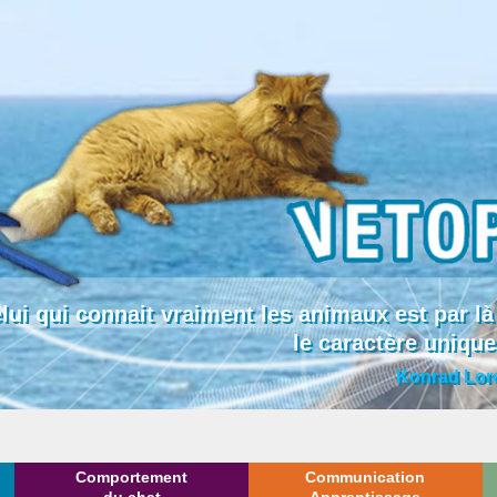
lui qui connait vraiment les animaux est par
le caractère uniqu
Konrad Lor
Comportement
Communication