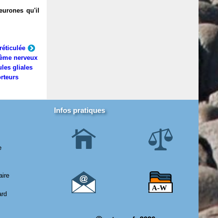
eurones qu'il
réticulée
ème nerveux
ules gliales
rteurs
Infos pratiques
e
aire
ard