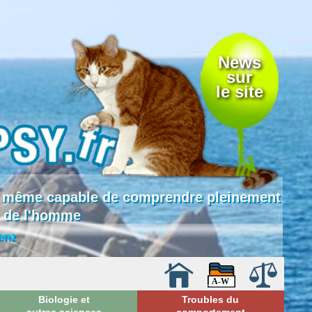
News
sur
le site
 là même capable de comprendre pleinement
e de l'homme
enz
Biologie et
Troubles du