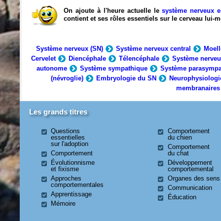
On ajoute à l'heure actuelle le
système nerveux e
contient et ses rôles essentiels sur le cerveau lui
Système nerveux (SN)
Système nerveux central
Moell
Cervelet
Diencéphale
Télencéphale
Système nerveu
autonome
Système sympathique
Système parasympa
(névroglie)
Embryologie du SN
Neurophysiologi
membranaires
Les grands titres
Questions
Comportement
essentielles
du chien
sur l'adoption
Comportement
Comportement
du chat
Évolutionnisme
Développement
et fixisme
comportemental
Approches
Organes des sens
comportementales
Communication
Apprentissage
Éducation
Mémoire