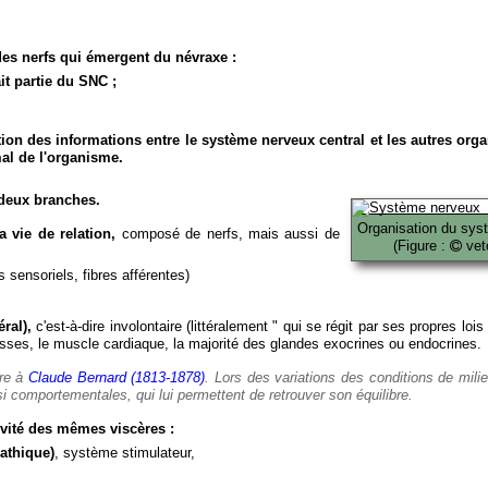
es nerfs qui émergent du névraxe :
it partie du SNC ;
ion des informations entre le système nerveux central et les autres org
al de l'organisme.
deux branches.
Organisation du sys
 vie de relation,
composé de nerfs, mais aussi de
(Figure :
veto
 sensoriels, fibres afférentes)
ral),
c'est-à-dire involontaire (littéralement " qui se régit par ses propres lois
es, le muscle cardiaque, la majorité des glandes exocrines ou endocrines.
ère à
Claude Bernard (1813-1878)
. Lors des variations des conditions de mili
i comportementales, qui lui permettent de retrouver son équilibre.
vité des mêmes viscères :
athique)
, système stimulateur,