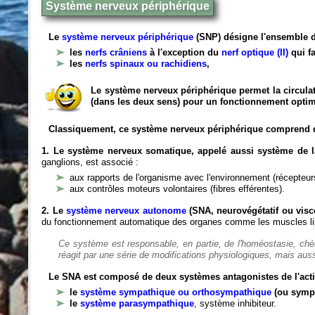
Système nerveux périphérique
Le
système nerveux périphérique
(SNP) désigne l'ensemble d
les
nerfs crâniens
à l'exception du
nerf optique (II)
qui fa
les
nerfs spinaux ou rachidiens
,
Le système nerveux périphérique permet la circulat
(dans les deux sens) pour un fonctionnement optim
Classiquement, ce système nerveux périphérique comprend 
1. Le système nerveux somatique, appelé aussi système de la
ganglions, est associé :
aux rapports de l'organisme avec l'environnement (récepteurs
aux contrôles moteurs volontaires (fibres efférentes).
2. Le
système nerveux autonome
(SNA, neurovégétatif ou viscé
du fonctionnement automatique des organes comme les muscles liss
Ce système est responsable, en partie, de l'homéostasie, ch
réagit par une série de modifications physiologiques, mais auss
Le SNA est composé de deux systèmes antagonistes de l'acti
le
système sympathique ou orthosympathique
(ou symp
le
système parasympathique
, système inhibiteur.