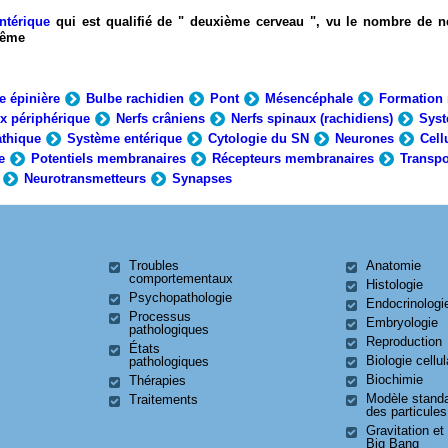
ntérique
qui est qualifié de " deuxième cerveau ", vu le nombre de n
-même
e épinière
Bulbe rachidien
Pont
Mésencéphale
Formation 
x périphérique
Nerfs crâniens
Nerfs spinaux (rachidiens)
Syst
thique
Système entérique
Cytologie du SN
Neurones
Cell
e
Potentiels membranaires
Récepteurs membranaires
Transpo
Neurotransmetteurs
Synapses
Troubles
Anatomie
comportementaux
Histologie
Psychopathologie
Endocrinologi
Processus
Embryologie
pathologiques
Reproduction
États
Biologie cellul
pathologiques
Biochimie
Thérapies
Modèle stand
Traitements
des particules
Gravitation et
Big Bang