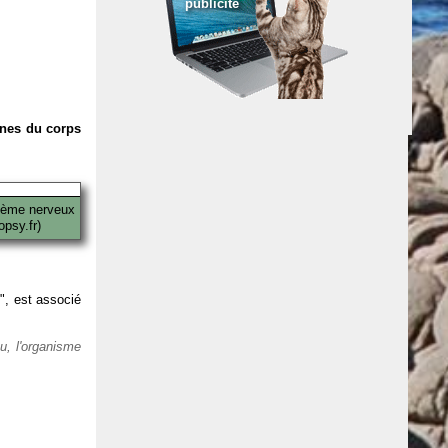
publicité
anes du corps
tème nerveux
psy.fr)
 ", est associé
eu, l'organisme