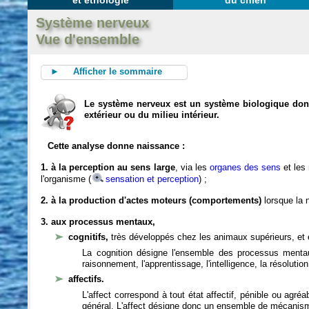
et éthologie
du chien
Système nerveux
Vue d'ensemble
► Afficher le sommaire
Le système nerveux est un système biologique dont 
extérieur ou du milieu intérieur.
Cette analyse donne naissance :
1. à la perception au sens large
, via les
organes des sens
et les
l'organisme (
sensation et perception
) ;
2. à la production d'actes moteurs (comportements)
lorsque la n
3. aux processus mentaux,
cognitifs,
très développés chez les animaux supérieurs, et 
La cognition désigne l'ensemble des processus mentau
raisonnement, l'apprentissage, l'intelligence, la résoluti
affectifs.
L'affect correspond à tout état affectif, pénible ou agré
général. L'affect désigne donc un ensemble de mécanis