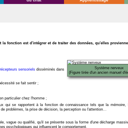
du chat
Apprentissage
la fonction est d'intégrer et de traiter des données, qu'elles provien
Système nerveux
récepteurs sensoriels
disséminés dans
(Figure tirée d'un ancien manuel d'é
écessité se fait sentir ;
en particulier chez l'homme ;
x qui se rapportent à la fonction de connaissance tels que la mémoire, l
on de problèmes, la prise de décision, la perception ou l'attention…
able, vague ou qualifié, qu'il se présente sous la forme d'une décharge massi
mes psychologiques qui influencent le comportement.