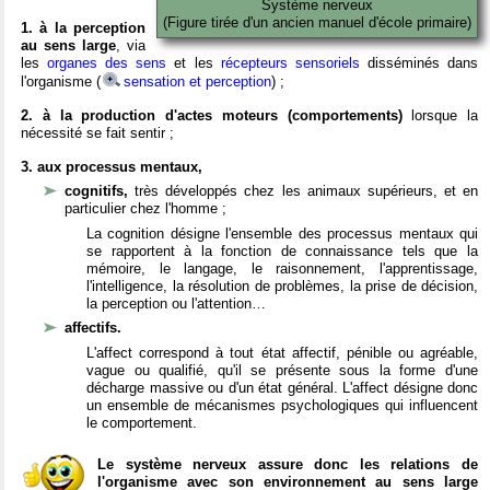
Système nerveux
(Figure tirée d'un ancien manuel d'école primaire)
1. à la perception
au sens large
, via
les
organes des sens
et les
récepteurs sensoriels
disséminés dans
l'organisme (
sensation et perception
) ;
2. à la production d'actes moteurs (comportements)
lorsque la
nécessité se fait sentir ;
3. aux processus mentaux,
cognitifs,
très développés chez les animaux supérieurs, et en
particulier chez l'homme ;
La cognition désigne l'ensemble des processus mentaux qui
se rapportent à la fonction de connaissance tels que la
mémoire, le langage, le raisonnement, l'apprentissage,
l'intelligence, la résolution de problèmes, la prise de décision,
la perception ou l'attention…
affectifs.
L'affect correspond à tout état affectif, pénible ou agréable,
vague ou qualifié, qu'il se présente sous la forme d'une
décharge massive ou d'un état général. L'affect désigne donc
un ensemble de mécanismes psychologiques qui influencent
le comportement.
Le système nerveux assure donc les relations de
l'organisme avec son environnement au sens large