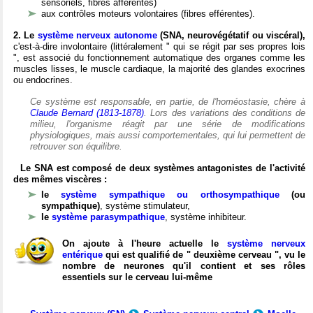
sensoriels, fibres afférentes)
aux contrôles moteurs volontaires (fibres efférentes).
2. Le
système nerveux autonome
(SNA, neurovégétatif ou viscéral),
c'est-à-dire involontaire (littéralement " qui se régit par ses propres lois
", est associé du fonctionnement automatique des organes comme les
muscles lisses, le muscle cardiaque, la majorité des glandes exocrines
ou endocrines.
Ce système est responsable, en partie, de l'homéostasie, chère à
Claude Bernard (1813-1878)
. Lors des variations des conditions de
milieu, l'organisme réagit par une série de modifications
physiologiques, mais aussi comportementales, qui lui permettent de
retrouver son équilibre.
Le SNA est composé de deux systèmes antagonistes de l'activité
des mêmes viscères :
le
système sympathique ou orthosympathique
(ou
sympathique)
, système stimulateur,
le
système parasympathique
, système inhibiteur.
On ajoute à l'heure actuelle le
système nerveux
entérique
qui est qualifié de " deuxième cerveau ", vu le
nombre de neurones qu'il contient et ses rôles
essentiels sur le cerveau lui-même