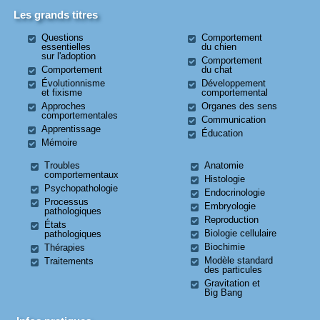
Les grands titres
Questions
Comportement
essentielles
du chien
sur l'adoption
Comportement
Comportement
du chat
Évolutionnisme
Développement
et fixisme
comportemental
Approches
Organes des sens
comportementales
Communication
Apprentissage
Éducation
Mémoire
Troubles
Anatomie
comportementaux
Histologie
Psychopathologie
Endocrinologie
Processus
Embryologie
pathologiques
Reproduction
États
Biologie cellulaire
pathologiques
Biochimie
Thérapies
Modèle standard
Traitements
des particules
Gravitation et
Big Bang