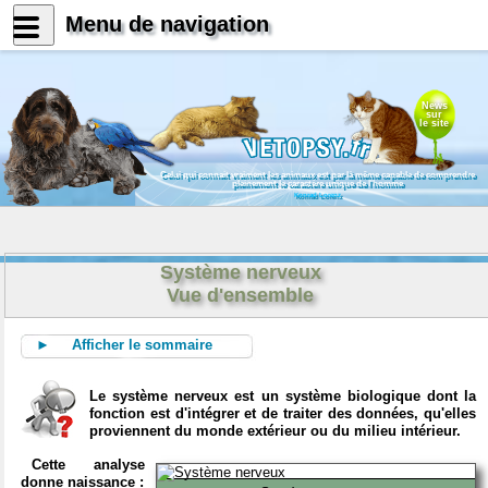
Menu de navigation
News
sur
le site
Celui qui connait vraiment les animaux est par là même capable de comprendre
pleinement le caractère unique de l'homme
Konrad Lorenz
Système nerveux
Vue d'ensemble
► Afficher le sommaire
Le système nerveux est un système biologique dont la
fonction est d'intégrer et de traiter des données, qu'elles
proviennent du monde extérieur ou du milieu intérieur.
Cette analyse
donne naissance :