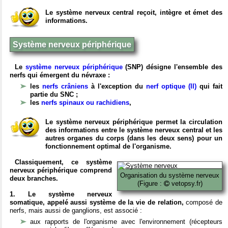
Le système nerveux central reçoit, intègre et émet des
informations.
Système nerveux périphérique
Le
système nerveux périphérique
(SNP) désigne l'ensemble des
nerfs qui émergent du névraxe :
les
nerfs crâniens
à l'exception du
nerf optique (II)
qui fait
partie du SNC ;
les
nerfs spinaux ou rachidiens
,
Le système nerveux périphérique permet la circulation
des informations entre le système nerveux central et les
autres organes du corps (dans les deux sens) pour un
fonctionnement optimal de l'organisme.
Classiquement, ce système
nerveux périphérique comprend
Organisation du système nerveux
deux branches.
(Figure :
vetopsy.fr)
1. Le système nerveux
somatique, appelé aussi système de la vie de relation,
composé de
nerfs, mais aussi de ganglions, est associé :
aux rapports de l'organisme avec l'environnement (récepteurs