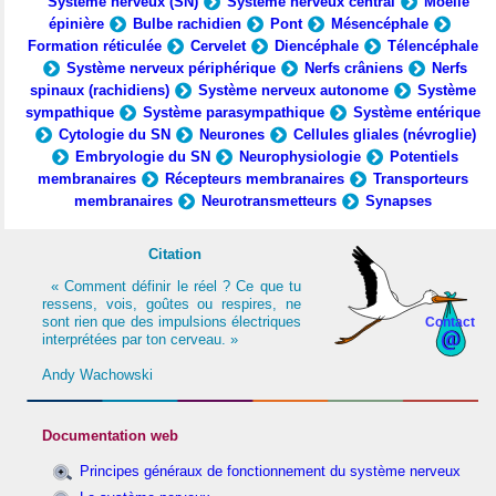
Système nerveux (SN)
Système nerveux central
Moelle
épinière
Bulbe rachidien
Pont
Mésencéphale
Formation réticulée
Cervelet
Diencéphale
Télencéphale
Système nerveux périphérique
Nerfs crâniens
Nerfs
spinaux (rachidiens)
Système nerveux autonome
Système
sympathique
Système parasympathique
Système entérique
Cytologie du SN
Neurones
Cellules gliales (névroglie)
Embryologie du SN
Neurophysiologie
Potentiels
membranaires
Récepteurs membranaires
Transporteurs
membranaires
Neurotransmetteurs
Synapses
Citation
« Comment définir le réel ? Ce que tu
ressens, vois, goûtes ou respires, ne
sont rien que des impulsions électriques
Contact
interprétées par ton cerveau. »
Andy Wachowski
Documentation web
Principes généraux de fonctionnement du système nerveux