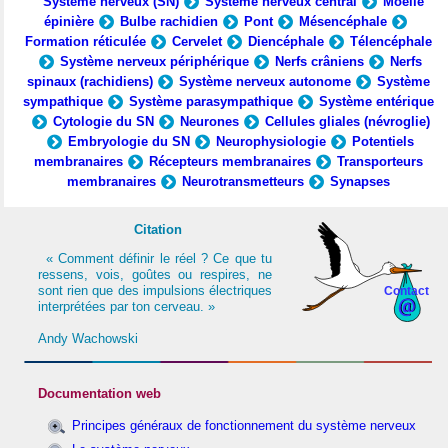
Système nerveux (SN)
Système nerveux central
Moelle
épinière
Bulbe rachidien
Pont
Mésencéphale
Formation réticulée
Cervelet
Diencéphale
Télencéphale
Système nerveux périphérique
Nerfs crâniens
Nerfs
spinaux (rachidiens)
Système nerveux autonome
Système
sympathique
Système parasympathique
Système entérique
Cytologie du SN
Neurones
Cellules gliales (névroglie)
Embryologie du SN
Neurophysiologie
Potentiels
membranaires
Récepteurs membranaires
Transporteurs
membranaires
Neurotransmetteurs
Synapses
Citation
« Comment définir le réel ? Ce que tu
ressens, vois, goûtes ou respires, ne
sont rien que des impulsions électriques
Contact
interprétées par ton cerveau. »
Andy Wachowski
Documentation web
Principes généraux de fonctionnement du système nerveux