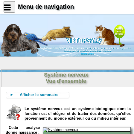
Menu de navigation
News
sur
le site
Celui qui connait vraiment les animaux est par là même capable de comprendre
pleinement le caractère unique de l'homme
Konrad Lorenz
Système nerveux
Vue d'ensemble
► Afficher le sommaire
Le système nerveux est un système biologique dont la
fonction est d'intégrer et de traiter des données, qu'elles
proviennent du monde extérieur ou du milieu intérieur.
Cette analyse
donne naissance :