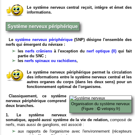
Le système nerveux central reçoit, intègre et émet des
informations.
Système nerveux périphérique
Le
système nerveux périphérique
(SNP) désigne l'ensemble des
nerfs qui émergent du névraxe :
les
nerfs crâniens
à l'exception du
nerf optique (II)
qui fait
partie du SNC ;
les
nerfs spinaux ou rachidiens
,
Le système nerveux périphérique permet la circulation
des informations entre le système nerveux central et les
autres organes du corps (dans les deux sens) pour un
fonctionnement optimal de l'organisme.
Classiquement, ce système
nerveux périphérique comprend
Organisation du système nerveux
deux branches.
(Figure :
vetopsy.fr)
1. Le système nerveux
somatique, appelé aussi système de la vie de relation,
composé de
nerfs, mais aussi de ganglions, est associé :
aux rapports de l'organisme avec l'environnement (récepteurs