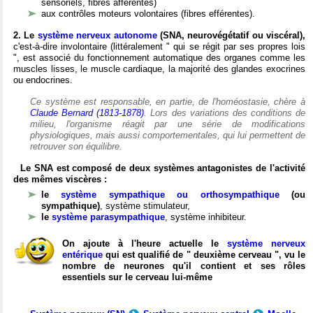
sensoriels, fibres afférentes)
aux contrôles moteurs volontaires (fibres efférentes).
2. Le
système nerveux autonome
(SNA, neurovégétatif ou viscéral),
c'est-à-dire involontaire (littéralement " qui se régit par ses propres lois
", est associé du fonctionnement automatique des organes comme les
muscles lisses, le muscle cardiaque, la majorité des glandes exocrines
ou endocrines.
Ce système est responsable, en partie, de l'homéostasie, chère à
Claude Bernard (1813-1878)
. Lors des variations des conditions de
milieu, l'organisme réagit par une série de modifications
physiologiques, mais aussi comportementales, qui lui permettent de
retrouver son équilibre.
Le SNA est composé de deux systèmes antagonistes de l'activité
des mêmes viscères :
le
système sympathique ou orthosympathique
(ou
sympathique)
, système stimulateur,
le
système parasympathique
, système inhibiteur.
On ajoute à l'heure actuelle le
système nerveux
entérique
qui est qualifié de " deuxième cerveau ", vu le
nombre de neurones qu'il contient et ses rôles
essentiels sur le cerveau lui-même