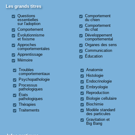
Les grands titres
Questions
Comportement
essentielles
du chien
sur l'adoption
Comportement
Comportement
du chat
Évolutionnisme
Développement
et fixisme
comportemental
Approches
Organes des sens
comportementales
Communication
Apprentissage
Éducation
Mémoire
Troubles
Anatomie
comportementaux
Histologie
Psychopathologie
Endocrinologie
Processus
Embryologie
pathologiques
Reproduction
États
Biologie cellulaire
pathologiques
Biochimie
Thérapies
Modèle standard
Traitements
des particules
Gravitation et
Big Bang