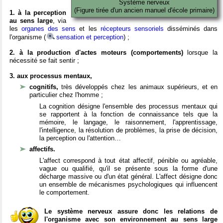
Système nerveux
(Figure tirée d'un ancien manuel d'école primaire)
1. à la perception
au sens large
, via
les
organes des sens
et les
récepteurs sensoriels
disséminés dans
l'organisme (
sensation et perception
) ;
2. à la production d'actes moteurs (comportements)
lorsque la
nécessité se fait sentir ;
3. aux processus mentaux,
cognitifs,
très développés chez les animaux supérieurs, et en
particulier chez l'homme ;
La cognition désigne l'ensemble des processus mentaux qui
se rapportent à la fonction de connaissance tels que la
mémoire, le langage, le raisonnement, l'apprentissage,
l'intelligence, la résolution de problèmes, la prise de décision,
la perception ou l'attention…
affectifs.
L'affect correspond à tout état affectif, pénible ou agréable,
vague ou qualifié, qu'il se présente sous la forme d'une
décharge massive ou d'un état général. L'affect désigne donc
un ensemble de mécanismes psychologiques qui influencent
le comportement.
Le système nerveux assure donc les relations de
l'organisme avec son environnement au sens large