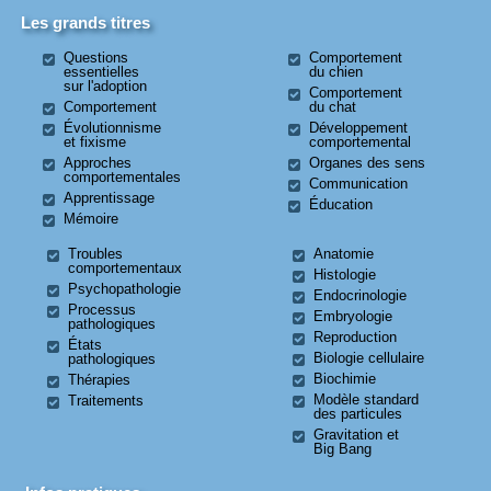
Les grands titres
Questions
Comportement
essentielles
du chien
sur l'adoption
Comportement
Comportement
du chat
Évolutionnisme
Développement
et fixisme
comportemental
Approches
Organes des sens
comportementales
Communication
Apprentissage
Éducation
Mémoire
Troubles
Anatomie
comportementaux
Histologie
Psychopathologie
Endocrinologie
Processus
Embryologie
pathologiques
Reproduction
États
Biologie cellulaire
pathologiques
Biochimie
Thérapies
Modèle standard
Traitements
des particules
Gravitation et
Big Bang