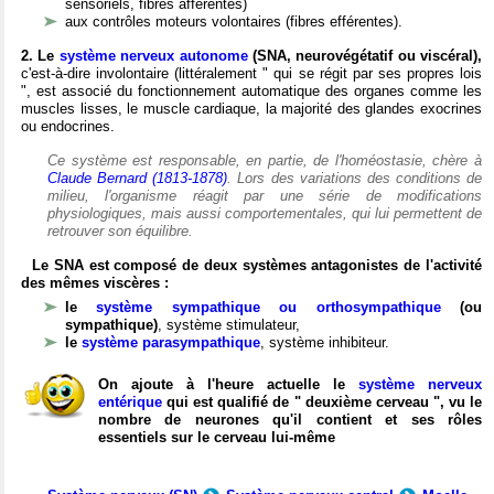
sensoriels, fibres afférentes)
aux contrôles moteurs volontaires (fibres efférentes).
2. Le
système nerveux autonome
(SNA, neurovégétatif ou viscéral),
c'est-à-dire involontaire (littéralement " qui se régit par ses propres lois
", est associé du fonctionnement automatique des organes comme les
muscles lisses, le muscle cardiaque, la majorité des glandes exocrines
ou endocrines.
Ce système est responsable, en partie, de l'homéostasie, chère à
Claude Bernard (1813-1878)
. Lors des variations des conditions de
milieu, l'organisme réagit par une série de modifications
physiologiques, mais aussi comportementales, qui lui permettent de
retrouver son équilibre.
Le SNA est composé de deux systèmes antagonistes de l'activité
des mêmes viscères :
le
système sympathique ou orthosympathique
(ou
sympathique)
, système stimulateur,
le
système parasympathique
, système inhibiteur.
On ajoute à l'heure actuelle le
système nerveux
entérique
qui est qualifié de " deuxième cerveau ", vu le
nombre de neurones qu'il contient et ses rôles
essentiels sur le cerveau lui-même