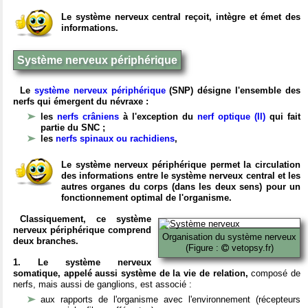
Le système nerveux central reçoit, intègre et émet des
informations.
Système nerveux périphérique
Le
système nerveux périphérique
(SNP) désigne l'ensemble des
nerfs qui émergent du névraxe :
les
nerfs crâniens
à l'exception du
nerf optique (II)
qui fait
partie du SNC ;
les
nerfs spinaux ou rachidiens
,
Le système nerveux périphérique permet la circulation
des informations entre le système nerveux central et les
autres organes du corps (dans les deux sens) pour un
fonctionnement optimal de l'organisme.
Classiquement, ce système
nerveux périphérique comprend
Organisation du système nerveux
deux branches.
(Figure :
vetopsy.fr)
1. Le système nerveux
somatique, appelé aussi système de la vie de relation,
composé de
nerfs, mais aussi de ganglions, est associé :
aux rapports de l'organisme avec l'environnement (récepteurs