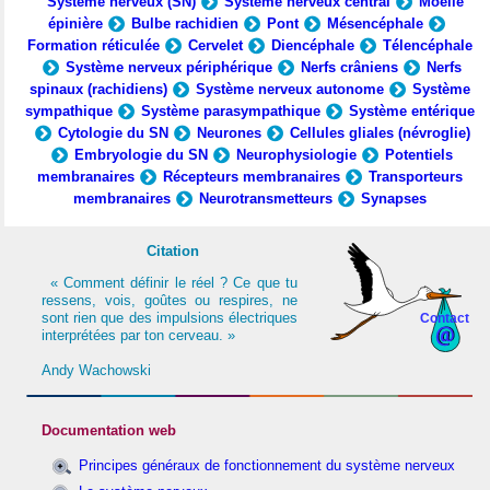
Système nerveux (SN)
Système nerveux central
Moelle
épinière
Bulbe rachidien
Pont
Mésencéphale
Formation réticulée
Cervelet
Diencéphale
Télencéphale
Système nerveux périphérique
Nerfs crâniens
Nerfs
spinaux (rachidiens)
Système nerveux autonome
Système
sympathique
Système parasympathique
Système entérique
Cytologie du SN
Neurones
Cellules gliales (névroglie)
Embryologie du SN
Neurophysiologie
Potentiels
membranaires
Récepteurs membranaires
Transporteurs
membranaires
Neurotransmetteurs
Synapses
Citation
« Comment définir le réel ? Ce que tu
ressens, vois, goûtes ou respires, ne
sont rien que des impulsions électriques
Contact
interprétées par ton cerveau. »
Andy Wachowski
Documentation web
Principes généraux de fonctionnement du système nerveux