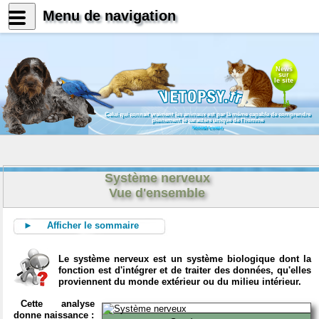
Menu de navigation
News
sur
le site
Celui qui connait vraiment les animaux est par là même capable de comprendre
pleinement le caractère unique de l'homme
Konrad Lorenz
Système nerveux
Vue d'ensemble
► Afficher le sommaire
Le système nerveux est un système biologique dont la
fonction est d'intégrer et de traiter des données, qu'elles
proviennent du monde extérieur ou du milieu intérieur.
Cette analyse
donne naissance :