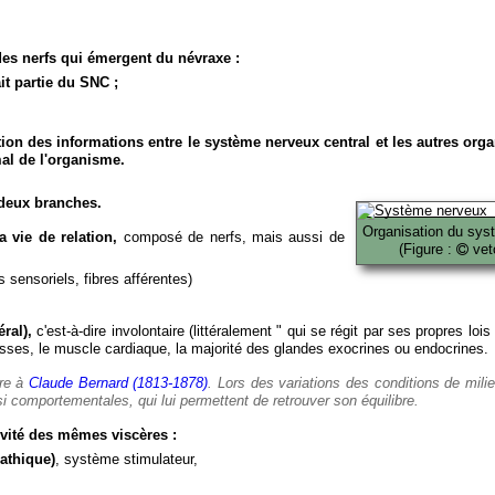
es nerfs qui émergent du névraxe :
it partie du SNC ;
ion des informations entre le système nerveux central et les autres org
al de l'organisme.
deux branches.
Organisation du sys
 vie de relation,
composé de nerfs, mais aussi de
(Figure :
veto
 sensoriels, fibres afférentes)
ral),
c'est-à-dire involontaire (littéralement " qui se régit par ses propres lois
es, le muscle cardiaque, la majorité des glandes exocrines ou endocrines.
ère à
Claude Bernard (1813-1878)
. Lors des variations des conditions de mili
i comportementales, qui lui permettent de retrouver son équilibre.
vité des mêmes viscères :
athique)
, système stimulateur,