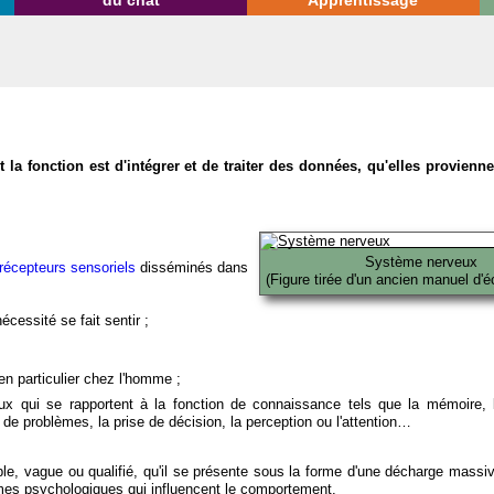
du chat
Apprentissage
la fonction est d'intégrer et de traiter des données, qu'elles provien
Système nerveux
récepteurs sensoriels
disséminés dans
(Figure tirée d'un ancien manuel d'é
écessité se fait sentir ;
en particulier chez l'homme ;
x qui se rapportent à la fonction de connaissance tels que la mémoire, l
on de problèmes, la prise de décision, la perception ou l'attention…
able, vague ou qualifié, qu'il se présente sous la forme d'une décharge massi
mes psychologiques qui influencent le comportement.