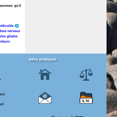
eurones qu'il
réticulée
ème nerveux
ules gliales
rteurs
Infos pratiques
e
aire
ard