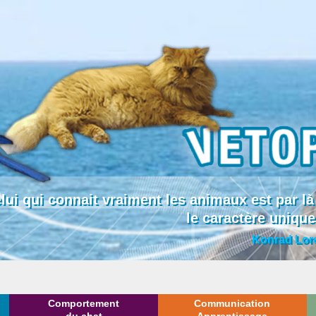
lui qui connait vraiment les animaux est par
le caractère uniqu
Konrad Lor
Comportement
Communication