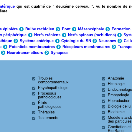
ntérique
qui est qualifié de " deuxième cerveau ", vu le nombre de n
-même
e épinière
Bulbe rachidien
Pont
Mésencéphale
Formation 
x périphérique
Nerfs crâniens
Nerfs spinaux (rachidiens)
Syst
thique
Système entérique
Cytologie du SN
Neurones
Cell
e
Potentiels membranaires
Récepteurs membranaires
Transpo
Neurotransmetteurs
Synapses
Troubles
Anatomie
comportementaux
Histologie
Psychopathologie
Endocrinologi
Processus
Embryologie
pathologiques
Reproduction
États
Biologie cellul
pathologiques
Biochimie
Thérapies
Modèle stand
Traitements
des particules
Gravitation et
Big Bang