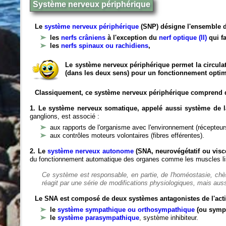
Système nerveux périphérique
Le
système nerveux périphérique
(SNP) désigne l'ensemble d
les
nerfs crâniens
à l'exception du
nerf optique (II)
qui fa
les
nerfs spinaux ou rachidiens
,
Le système nerveux périphérique permet la circulat
(dans les deux sens) pour un fonctionnement optim
Classiquement, ce système nerveux périphérique comprend 
1. Le système nerveux somatique, appelé aussi système de la
ganglions, est associé :
aux rapports de l'organisme avec l'environnement (récepteurs
aux contrôles moteurs volontaires (fibres efférentes).
2. Le
système nerveux autonome
(SNA, neurovégétatif ou viscé
du fonctionnement automatique des organes comme les muscles liss
Ce système est responsable, en partie, de l'homéostasie, ch
réagit par une série de modifications physiologiques, mais auss
Le SNA est composé de deux systèmes antagonistes de l'acti
le
système sympathique ou orthosympathique
(ou symp
le
système parasympathique
, système inhibiteur.