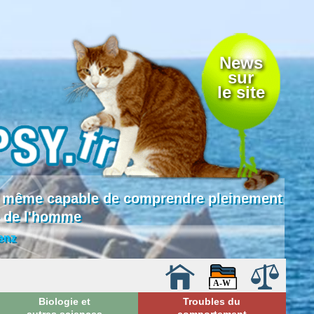
News
sur
le site
 là même capable de comprendre pleinement
e de l'homme
enz
Biologie et
Troubles du