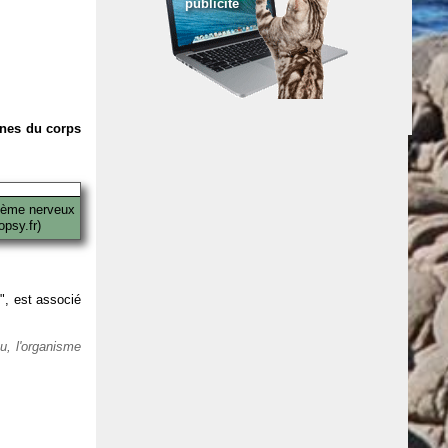
publicité
anes du corps
tème nerveux
psy.fr)
 ", est associé
eu, l'organisme