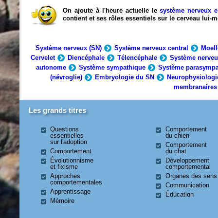
On ajoute à l'heure actuelle le
système nerveux e
contient et ses rôles essentiels sur le cerveau lui
Système nerveux (SN)
Système nerveux central
Moell
Cervelet
Diencéphale
Télencéphale
Système nerveu
autonome
Système sympathique
Système parasympa
(névroglie)
Embryologie du SN
Neurophysiologi
membranaires
Les grands titres
Questions
Comportement
essentielles
du chien
sur l'adoption
Comportement
Comportement
du chat
Évolutionnisme
Développement
et fixisme
comportemental
Approches
Organes des sens
comportementales
Communication
Apprentissage
Éducation
Mémoire