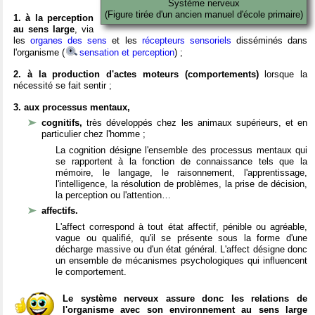
Système nerveux
(Figure tirée d'un ancien manuel d'école primaire)
1. à la perception
au sens large
, via
les
organes des sens
et les
récepteurs sensoriels
disséminés dans
l'organisme (
sensation et perception
) ;
2. à la production d'actes moteurs (comportements)
lorsque la
nécessité se fait sentir ;
3. aux processus mentaux,
cognitifs,
très développés chez les animaux supérieurs, et en
particulier chez l'homme ;
La cognition désigne l'ensemble des processus mentaux qui
se rapportent à la fonction de connaissance tels que la
mémoire, le langage, le raisonnement, l'apprentissage,
l'intelligence, la résolution de problèmes, la prise de décision,
la perception ou l'attention…
affectifs.
L'affect correspond à tout état affectif, pénible ou agréable,
vague ou qualifié, qu'il se présente sous la forme d'une
décharge massive ou d'un état général. L'affect désigne donc
un ensemble de mécanismes psychologiques qui influencent
le comportement.
Le système nerveux assure donc les relations de
l'organisme avec son environnement au sens large