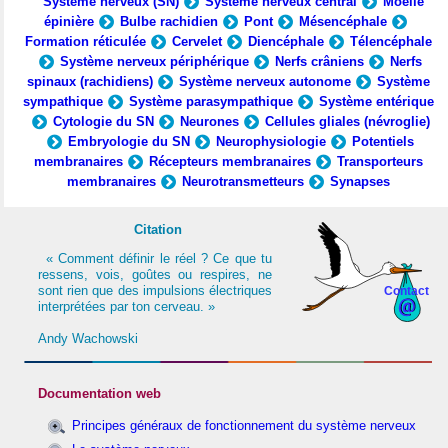
Système nerveux (SN)
Système nerveux central
Moelle
épinière
Bulbe rachidien
Pont
Mésencéphale
Formation réticulée
Cervelet
Diencéphale
Télencéphale
Système nerveux périphérique
Nerfs crâniens
Nerfs
spinaux (rachidiens)
Système nerveux autonome
Système
sympathique
Système parasympathique
Système entérique
Cytologie du SN
Neurones
Cellules gliales (névroglie)
Embryologie du SN
Neurophysiologie
Potentiels
membranaires
Récepteurs membranaires
Transporteurs
membranaires
Neurotransmetteurs
Synapses
Citation
« Comment définir le réel ? Ce que tu
ressens, vois, goûtes ou respires, ne
sont rien que des impulsions électriques
Contact
interprétées par ton cerveau. »
Andy Wachowski
Documentation web
Principes généraux de fonctionnement du système nerveux