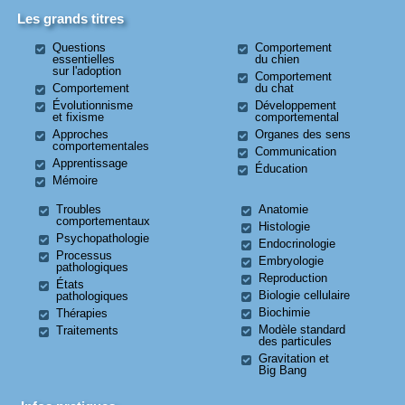
Les grands titres
Questions
Comportement
essentielles
du chien
sur l'adoption
Comportement
Comportement
du chat
Évolutionnisme
Développement
et fixisme
comportemental
Approches
Organes des sens
comportementales
Communication
Apprentissage
Éducation
Mémoire
Troubles
Anatomie
comportementaux
Histologie
Psychopathologie
Endocrinologie
Processus
Embryologie
pathologiques
Reproduction
États
Biologie cellulaire
pathologiques
Biochimie
Thérapies
Modèle standard
Traitements
des particules
Gravitation et
Big Bang