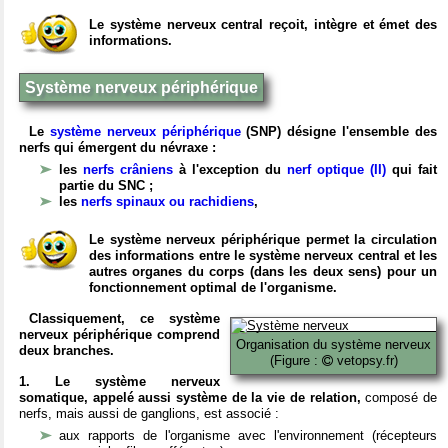
Le système nerveux central reçoit, intègre et émet des
informations.
Système nerveux périphérique
Le
système nerveux périphérique
(SNP) désigne l'ensemble des
nerfs qui émergent du névraxe :
les
nerfs crâniens
à l'exception du
nerf optique (II)
qui fait
partie du SNC ;
les
nerfs spinaux ou rachidiens
,
Le système nerveux périphérique permet la circulation
des informations entre le système nerveux central et les
autres organes du corps (dans les deux sens) pour un
fonctionnement optimal de l'organisme.
Classiquement, ce système
nerveux périphérique comprend
Organisation du système nerveux
deux branches.
(Figure :
vetopsy.fr)
1. Le système nerveux
somatique, appelé aussi système de la vie de relation,
composé de
nerfs, mais aussi de ganglions, est associé :
aux rapports de l'organisme avec l'environnement (récepteurs