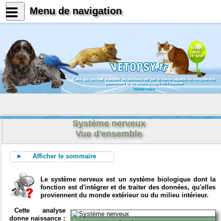
Menu de navigation
News
sur
le site
Celui qui connait vraiment les animaux est par là même capable de comprendre
pleinement le caractère unique de l'homme
Konrad Lorenz
Système nerveux
Vue d'ensemble
► Afficher le sommaire
Le système nerveux est un système biologique dont la
fonction est d'intégrer et de traiter des données, qu'elles
proviennent du monde extérieur ou du milieu intérieur.
Cette analyse
donne naissance :