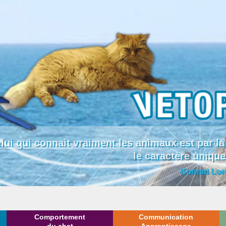
lui qui connait vraiment les animaux est par
le caractère uniqu
Konrad Lor
Comportement
Communication