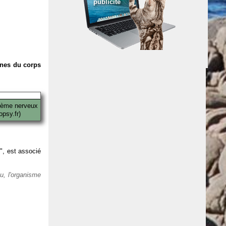
publicité
anes du corps
tème nerveux
psy.fr)
 ", est associé
eu, l'organisme