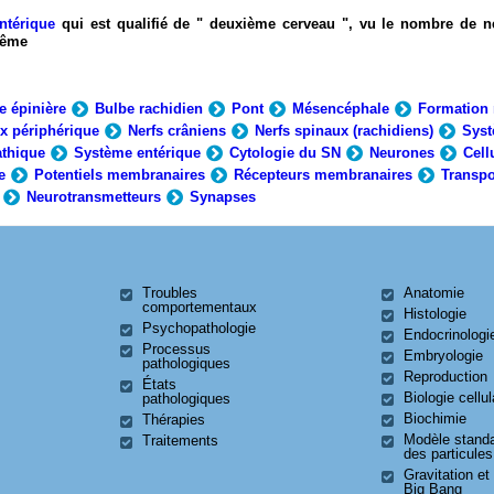
ntérique
qui est qualifié de " deuxième cerveau ", vu le nombre de n
-même
e épinière
Bulbe rachidien
Pont
Mésencéphale
Formation 
x périphérique
Nerfs crâniens
Nerfs spinaux (rachidiens)
Syst
thique
Système entérique
Cytologie du SN
Neurones
Cell
e
Potentiels membranaires
Récepteurs membranaires
Transpo
Neurotransmetteurs
Synapses
Troubles
Anatomie
comportementaux
Histologie
Psychopathologie
Endocrinologi
Processus
Embryologie
pathologiques
Reproduction
États
Biologie cellul
pathologiques
Biochimie
Thérapies
Modèle stand
Traitements
des particules
Gravitation et
Big Bang