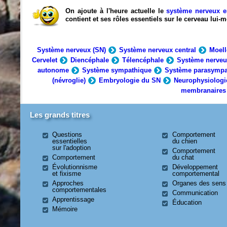
On ajoute à l'heure actuelle le
système nerveux e
contient et ses rôles essentiels sur le cerveau lui
Système nerveux (SN)
Système nerveux central
Moell
Cervelet
Diencéphale
Télencéphale
Système nerveu
autonome
Système sympathique
Système parasympa
(névroglie)
Embryologie du SN
Neurophysiologi
membranaires
Les grands titres
Questions
Comportement
essentielles
du chien
sur l'adoption
Comportement
Comportement
du chat
Évolutionnisme
Développement
et fixisme
comportemental
Approches
Organes des sens
comportementales
Communication
Apprentissage
Éducation
Mémoire