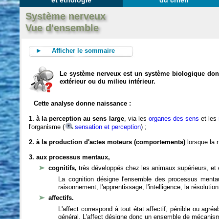
et éthologie
du chien
Système nerveux
Vue d'ensemble
► Afficher le sommaire
Le système nerveux est un système biologique dont 
extérieur ou du milieu intérieur.
Cette analyse donne naissance :
1. à la perception au sens large
, via les
organes des sens
et les
l'organisme (
sensation et perception
) ;
2. à la production d'actes moteurs (comportements)
lorsque la n
3. aux processus mentaux,
cognitifs,
très développés chez les animaux supérieurs, et 
La cognition désigne l'ensemble des processus mentau
raisonnement, l'apprentissage, l'intelligence, la résoluti
affectifs.
L'affect correspond à tout état affectif, pénible ou agré
général. L'affect désigne donc un ensemble de mécanis