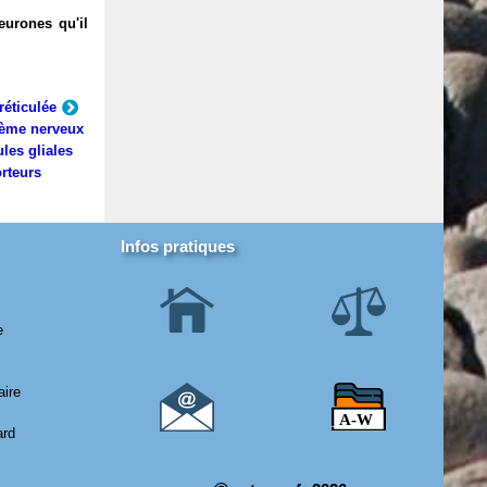
eurones qu'il
réticulée
ème nerveux
ules gliales
rteurs
Infos pratiques
e
aire
ard