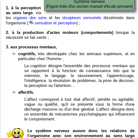
Système nerveux
(Figure tirée d'un ancien manuel d'école primaire)
1. à la perception
au sens large
, via
les
organes des sens
et les
récepteurs sensoriels
disséminés dans
l'organisme (
sensation et perception
) ;
2. à la production d'actes moteurs (comportements)
lorsque la
nécessité se fait sentir ;
3. aux processus mentaux,
cognitifs,
très développés chez les animaux supérieurs, et en
particulier chez l'homme ;
La cognition désigne l'ensemble des processus mentaux qui
se rapportent à la fonction de connaissance tels que la
mémoire, le langage, le raisonnement, l'apprentissage,
l'intelligence, la résolution de problèmes, la prise de décision,
la perception ou l'attention…
affectifs.
L'affect correspond à tout état affectif, pénible ou agréable,
vague ou qualifié, qu'il se présente sous la forme d'une
décharge massive ou d'un état général. L'affect désigne donc
un ensemble de mécanismes psychologiques qui influencent
le comportement.
Le système nerveux assure donc les relations de
l'organisme avec son environnement au sens large