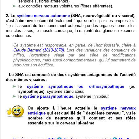
sensoriels, fibres afférentes)
aux contrôles moteurs volontaires (fibres efférentes).
2. Le
système nerveux autonome
(SNA, neurovégétatif ou viscéral),
c'est-à-dire involontaire (littéralement " qui se régit par ses propres lois
", est associé du fonctionnement automatique des organes comme les
muscles lisses, le muscle cardiaque, la majorité des glandes exocrines
ou endocrines.
Ce système est responsable, en partie, de l'homéostasie, chère à
Claude Bernard (1813-1878)
. Lors des variations des conditions de
milieu, l'organisme réagit par une série de modifications
physiologiques, mais aussi comportementales, qui lui permettent de
retrouver son équilibre.
Le SNA est composé de deux systèmes antagonistes de l'activité
des mêmes viscères :
le
système sympathique ou orthosympathique
(ou
sympathique)
, système stimulateur,
le
système parasympathique
, système inhibiteur.
On ajoute à l'heure actuelle le
système nerveux
entérique
qui est qualifié de " deuxième cerveau ", vu le
nombre de neurones qu'il contient et ses rôles
essentiels sur le cerveau lui-même