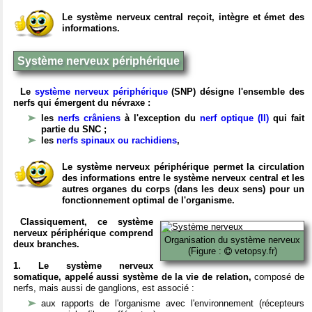
Le système nerveux central reçoit, intègre et émet des
informations.
Système nerveux périphérique
Le
système nerveux périphérique
(SNP) désigne l'ensemble des
nerfs qui émergent du névraxe :
les
nerfs crâniens
à l'exception du
nerf optique (II)
qui fait
partie du SNC ;
les
nerfs spinaux ou rachidiens
,
Le système nerveux périphérique permet la circulation
des informations entre le système nerveux central et les
autres organes du corps (dans les deux sens) pour un
fonctionnement optimal de l'organisme.
Classiquement, ce système
nerveux périphérique comprend
Organisation du système nerveux
deux branches.
(Figure :
vetopsy.fr)
1. Le système nerveux
somatique, appelé aussi système de la vie de relation,
composé de
nerfs, mais aussi de ganglions, est associé :
aux rapports de l'organisme avec l'environnement (récepteurs