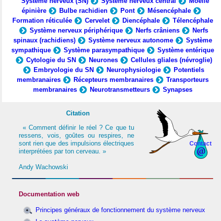
Système nerveux (SN)
Système nerveux central
Moelle
épinière
Bulbe rachidien
Pont
Mésencéphale
Formation réticulée
Cervelet
Diencéphale
Télencéphale
Système nerveux périphérique
Nerfs crâniens
Nerfs
spinaux (rachidiens)
Système nerveux autonome
Système
sympathique
Système parasympathique
Système entérique
Cytologie du SN
Neurones
Cellules gliales (névroglie)
Embryologie du SN
Neurophysiologie
Potentiels
membranaires
Récepteurs membranaires
Transporteurs
membranaires
Neurotransmetteurs
Synapses
Citation
« Comment définir le réel ? Ce que tu
ressens, vois, goûtes ou respires, ne
sont rien que des impulsions électriques
Contact
interprétées par ton cerveau. »
Andy Wachowski
Documentation web
Principes généraux de fonctionnement du système nerveux