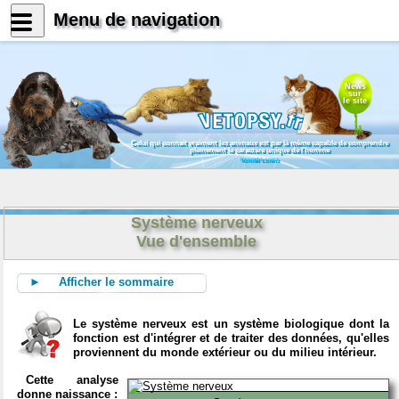
Menu de navigation
News
sur
le site
Celui qui connait vraiment les animaux est par là même capable de comprendre
pleinement le caractère unique de l'homme
Konrad Lorenz
Système nerveux
Vue d'ensemble
► Afficher le sommaire
Le système nerveux est un système biologique dont la
fonction est d'intégrer et de traiter des données, qu'elles
proviennent du monde extérieur ou du milieu intérieur.
Cette analyse
donne naissance :