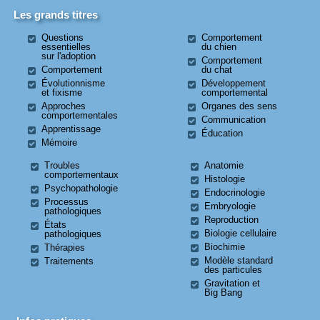
Les grands titres
Questions
Comportement
essentielles
du chien
sur l'adoption
Comportement
Comportement
du chat
Évolutionnisme
Développement
et fixisme
comportemental
Approches
Organes des sens
comportementales
Communication
Apprentissage
Éducation
Mémoire
Troubles
Anatomie
comportementaux
Histologie
Psychopathologie
Endocrinologie
Processus
Embryologie
pathologiques
Reproduction
États
Biologie cellulaire
pathologiques
Biochimie
Thérapies
Modèle standard
Traitements
des particules
Gravitation et
Big Bang