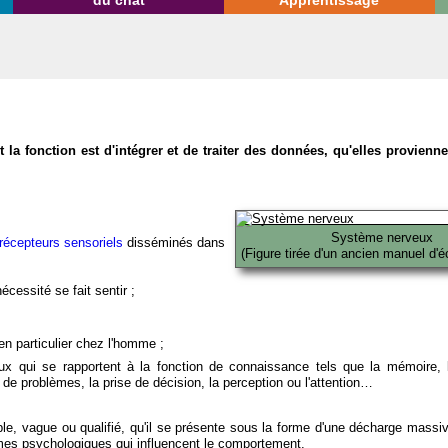
du chat
Apprentissage
la fonction est d'intégrer et de traiter des données, qu'elles provien
Système nerveux
récepteurs sensoriels
disséminés dans
(Figure tirée d'un ancien manuel d'é
écessité se fait sentir ;
en particulier chez l'homme ;
x qui se rapportent à la fonction de connaissance tels que la mémoire, l
on de problèmes, la prise de décision, la perception ou l'attention…
able, vague ou qualifié, qu'il se présente sous la forme d'une décharge massi
mes psychologiques qui influencent le comportement.