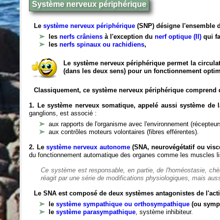
Système nerveux périphérique
Le
système nerveux périphérique
(SNP) désigne l'ensemble d
les
nerfs crâniens
à l'exception du
nerf optique (II)
qui fa
les
nerfs spinaux ou rachidiens
,
Le système nerveux périphérique permet la circulat
(dans les deux sens) pour un fonctionnement optim
Classiquement, ce système nerveux périphérique comprend 
1. Le système nerveux somatique, appelé aussi système de la
ganglions, est associé :
aux rapports de l'organisme avec l'environnement (récepteurs
aux contrôles moteurs volontaires (fibres efférentes).
2. Le
système nerveux autonome
(SNA, neurovégétatif ou viscé
du fonctionnement automatique des organes comme les muscles liss
Ce système est responsable, en partie, de l'homéostasie, ch
réagit par une série de modifications physiologiques, mais auss
Le SNA est composé de deux systèmes antagonistes de l'acti
le
système sympathique ou orthosympathique
(ou symp
le
système parasympathique
, système inhibiteur.