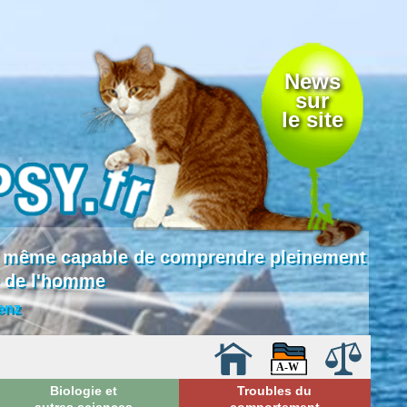
News
sur
le site
 là même capable de comprendre pleinement
e de l'homme
enz
Biologie et
Troubles du