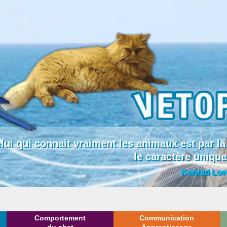
lui qui connait vraiment les animaux est par
le caractère uniqu
Konrad Lor
Comportement
Communication