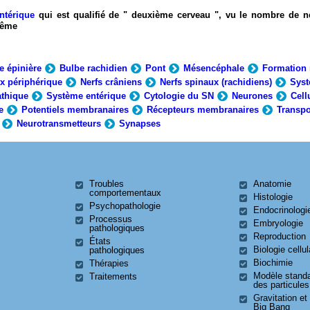
ntérique
qui est qualifié de " deuxième cerveau ", vu le nombre de n
-même
e épinière
Bulbe rachidien
Pont
Mésencéphale
Formation 
x périphérique
Nerfs crâniens
Nerfs spinaux (rachidiens)
Syst
thique
Système entérique
Cytologie du SN
Neurones
Cell
e
Potentiels membranaires
Récepteurs membranaires
Transpo
Neurotransmetteurs
Synapses
Troubles
Anatomie
comportementaux
Histologie
Psychopathologie
Endocrinologi
Processus
Embryologie
pathologiques
Reproduction
États
Biologie cellul
pathologiques
Biochimie
Thérapies
Modèle stand
Traitements
des particules
Gravitation et
Big Bang