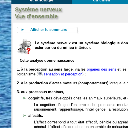
et éthologie
du chien
Système nerveux
Vue d'ensemble
► Afficher le sommaire
Le système nerveux est un système biologique dont 
extérieur ou du milieu intérieur.
Cette analyse donne naissance :
1. à la perception au sens large
, via les
organes des sens
et les
l'organisme (
sensation et perception
) ;
2. à la production d'actes moteurs (comportements)
lorsque la n
3. aux processus mentaux,
cognitifs,
très développés chez les animaux supérieurs, et 
La cognition désigne l'ensemble des processus mentau
raisonnement, l'apprentissage, l'intelligence, la résoluti
affectifs.
L'affect correspond à tout état affectif, pénible ou agré
général. L'affect désigne donc un ensemble de mécanis