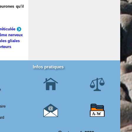
eurones qu'il
réticulée
ème nerveux
ules gliales
rteurs
Infos pratiques
e
aire
ard