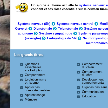
On ajoute à l'heure actuelle le
système nerveux e
contient et ses rôles essentiels sur le cerveau lui
Système nerveux (SN)
Système nerveux central
Moell
Cervelet
Diencéphale
Télencéphale
Système nerveu
autonome
Système sympathique
Système parasympa
(névroglie)
Embryologie du SN
Neurophysiologi
membranaires
Les grands titres
Questions
Comportement
essentielles
du chien
sur l'adoption
Comportement
Comportement
du chat
Évolutionnisme
Développement
et fixisme
comportemental
Approches
Organes des sens
comportementales
Communication
Apprentissage
Éducation
Mémoire