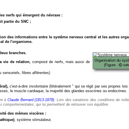
es nerfs qui émergent du névraxe :
it partie du SNC ;
ion des informations entre le système nerveux central et les autres org
al de l'organisme.
deux branches.
Organisation du sys
 vie de relation,
composé de nerfs, mais aussi de
(Figure :
veto
 sensoriels, fibres afférentes)
ral),
c'est-à-dire involontaire (littéralement " qui se régit par ses propres lois
es, le muscle cardiaque, la majorité des glandes exocrines ou endocrines.
ère à
Claude Bernard (1813-1878)
. Lors des variations des conditions de mili
i comportementales, qui lui permettent de retrouver son équilibre.
vité des mêmes viscères :
athique)
, système stimulateur,