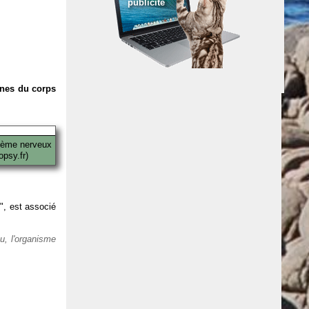
publicité
anes du corps
tème nerveux
psy.fr)
 ", est associé
eu, l'organisme