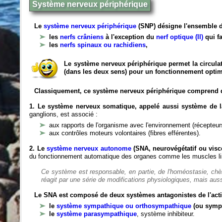
Système nerveux périphérique
Le
système nerveux périphérique
(SNP) désigne l'ensemble d
les
nerfs crâniens
à l'exception du
nerf optique (II)
qui fa
les
nerfs spinaux ou rachidiens
,
Le système nerveux périphérique permet la circulat
(dans les deux sens) pour un fonctionnement optim
Classiquement, ce système nerveux périphérique comprend 
1. Le système nerveux somatique, appelé aussi système de la
ganglions, est associé :
aux rapports de l'organisme avec l'environnement (récepteurs
aux contrôles moteurs volontaires (fibres efférentes).
2. Le
système nerveux autonome
(SNA, neurovégétatif ou viscé
du fonctionnement automatique des organes comme les muscles liss
Ce système est responsable, en partie, de l'homéostasie, ch
réagit par une série de modifications physiologiques, mais auss
Le SNA est composé de deux systèmes antagonistes de l'acti
le
système sympathique ou orthosympathique
(ou symp
le
système parasympathique
, système inhibiteur.