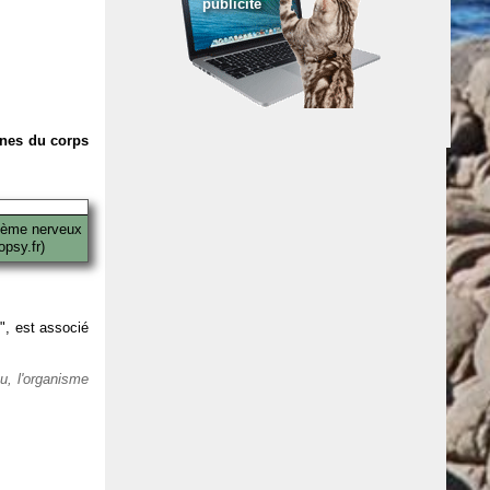
publicité
anes du corps
tème nerveux
psy.fr)
 ", est associé
eu, l'organisme