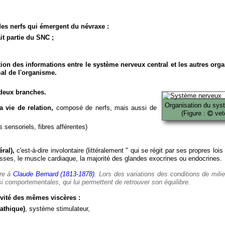
es nerfs qui émergent du névraxe :
it partie du SNC ;
ion des informations entre le système nerveux central et les autres org
al de l'organisme.
deux branches.
Organisation du sys
 vie de relation,
composé de nerfs, mais aussi de
(Figure :
veto
 sensoriels, fibres afférentes)
ral),
c'est-à-dire involontaire (littéralement " qui se régit par ses propres lois
es, le muscle cardiaque, la majorité des glandes exocrines ou endocrines.
ère à
Claude Bernard (1813-1878)
. Lors des variations des conditions de mili
i comportementales, qui lui permettent de retrouver son équilibre.
vité des mêmes viscères :
athique)
, système stimulateur,