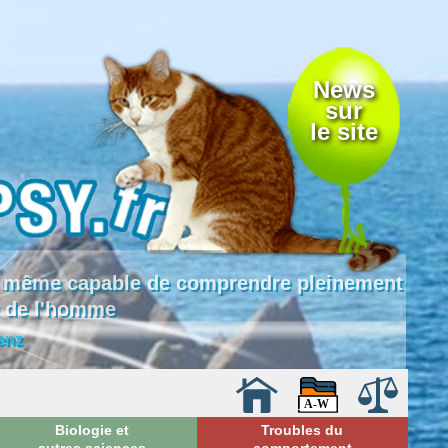
News
sur
le site
 là même capable de comprendre pleinement
e de l'homme
enz
Biologie et
Troubles du