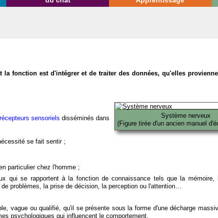
du chat
Apprentissage
la fonction est d'intégrer et de traiter des données, qu'elles provien
Système nerveux
récepteurs sensoriels
disséminés dans
(Figure tirée d'un ancien manuel d'é
écessité se fait sentir ;
en particulier chez l'homme ;
x qui se rapportent à la fonction de connaissance tels que la mémoire, l
on de problèmes, la prise de décision, la perception ou l'attention…
able, vague ou qualifié, qu'il se présente sous la forme d'une décharge massi
mes psychologiques qui influencent le comportement.