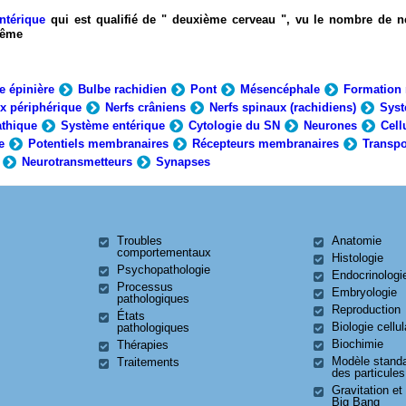
ntérique
qui est qualifié de " deuxième cerveau ", vu le nombre de n
-même
e épinière
Bulbe rachidien
Pont
Mésencéphale
Formation 
x périphérique
Nerfs crâniens
Nerfs spinaux (rachidiens)
Syst
thique
Système entérique
Cytologie du SN
Neurones
Cell
e
Potentiels membranaires
Récepteurs membranaires
Transpo
Neurotransmetteurs
Synapses
Troubles
Anatomie
comportementaux
Histologie
Psychopathologie
Endocrinologi
Processus
Embryologie
pathologiques
Reproduction
États
Biologie cellul
pathologiques
Biochimie
Thérapies
Modèle stand
Traitements
des particules
Gravitation et
Big Bang