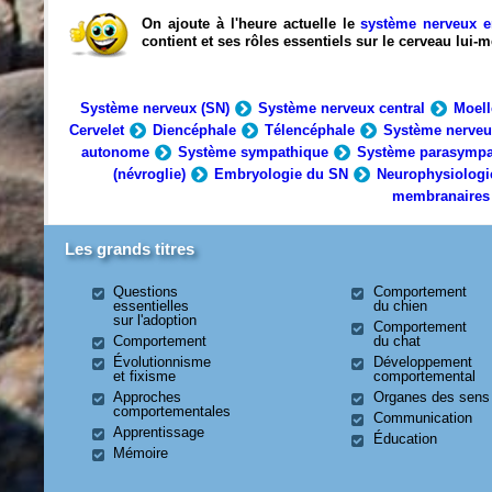
On ajoute à l'heure actuelle le
système nerveux e
contient et ses rôles essentiels sur le cerveau lui
Système nerveux (SN)
Système nerveux central
Moell
Cervelet
Diencéphale
Télencéphale
Système nerveu
autonome
Système sympathique
Système parasympa
(névroglie)
Embryologie du SN
Neurophysiologi
membranaires
Les grands titres
Questions
Comportement
essentielles
du chien
sur l'adoption
Comportement
Comportement
du chat
Évolutionnisme
Développement
et fixisme
comportemental
Approches
Organes des sens
comportementales
Communication
Apprentissage
Éducation
Mémoire