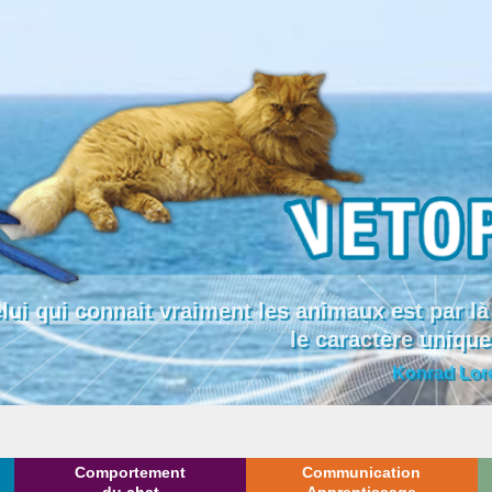
lui qui connait vraiment les animaux est par
le caractère uniqu
Konrad Lor
Comportement
Communication