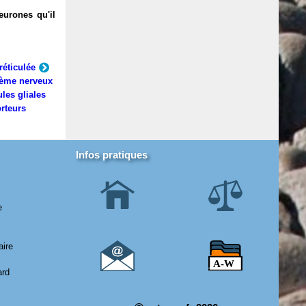
eurones qu'il
réticulée
ème nerveux
ules gliales
rteurs
Infos pratiques
e
aire
ard