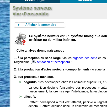
et éthologie
du chien
Système nerveux
Vue d'ensemble
► Afficher le sommaire
Le système nerveux est un système biologique dont 
extérieur ou du milieu intérieur.
Cette analyse donne naissance :
1. à la perception au sens large
, via les
organes des sens
et les
l'organisme (
sensation et perception
) ;
2. à la production d'actes moteurs (comportements)
lorsque la n
3. aux processus mentaux,
cognitifs,
très développés chez les animaux supérieurs, et 
La cognition désigne l'ensemble des processus mentau
raisonnement, l'apprentissage, l'intelligence, la résoluti
affectifs.
L'affect correspond à tout état affectif, pénible ou agré
général. L'affect désigne donc un ensemble de mécanis