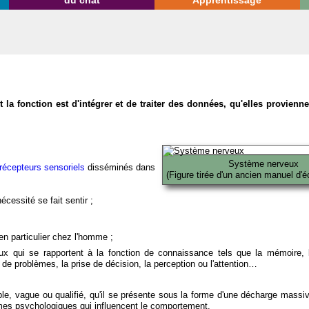
du chat
Apprentissage
la fonction est d'intégrer et de traiter des données, qu'elles provien
Système nerveux
récepteurs sensoriels
disséminés dans
(Figure tirée d'un ancien manuel d'é
écessité se fait sentir ;
en particulier chez l'homme ;
x qui se rapportent à la fonction de connaissance tels que la mémoire, l
on de problèmes, la prise de décision, la perception ou l'attention…
able, vague ou qualifié, qu'il se présente sous la forme d'une décharge massi
mes psychologiques qui influencent le comportement.