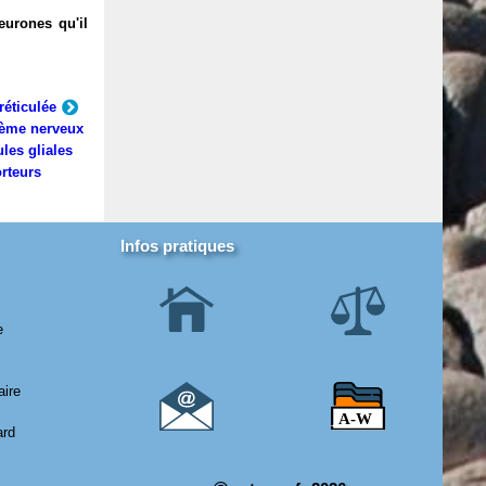
eurones qu'il
réticulée
ème nerveux
ules gliales
rteurs
Infos pratiques
e
aire
ard