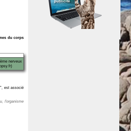
publicité
anes du corps
tème nerveux
psy.fr)
 ", est associé
eu, l'organisme