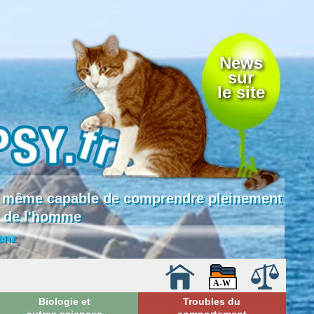
News
sur
le site
 là même capable de comprendre pleinement
e de l'homme
enz
Biologie et
Troubles du