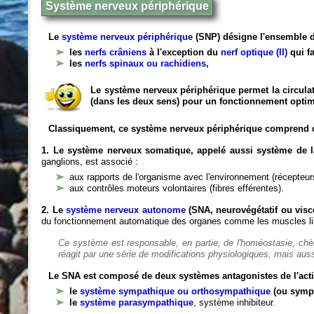
Système nerveux périphérique
Le
système nerveux périphérique
(SNP) désigne l'ensemble d
les
nerfs crâniens
à l'exception du
nerf optique (II)
qui fa
les
nerfs spinaux ou rachidiens
,
Le système nerveux périphérique permet la circulat
(dans les deux sens) pour un fonctionnement optim
Classiquement, ce système nerveux périphérique comprend 
1. Le système nerveux somatique, appelé aussi système de la
ganglions, est associé :
aux rapports de l'organisme avec l'environnement (récepteurs
aux contrôles moteurs volontaires (fibres efférentes).
2. Le
système nerveux autonome
(SNA, neurovégétatif ou viscé
du fonctionnement automatique des organes comme les muscles liss
Ce système est responsable, en partie, de l'homéostasie, ch
réagit par une série de modifications physiologiques, mais auss
Le SNA est composé de deux systèmes antagonistes de l'acti
le
système sympathique ou orthosympathique
(ou symp
le
système parasympathique
, système inhibiteur.