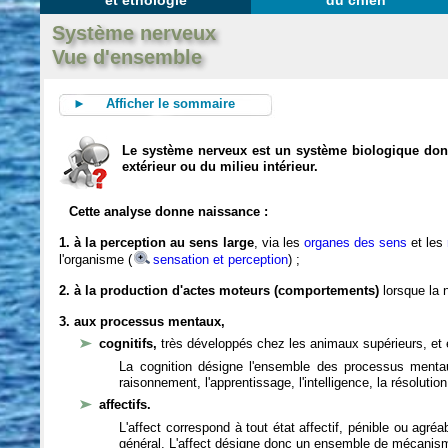
et éthologie
du chien
Système nerveux
Vue d'ensemble
► Afficher le sommaire
Le système nerveux est un système biologique dont 
extérieur ou du milieu intérieur.
Cette analyse donne naissance :
1. à la perception au sens large
, via les
organes des sens
et les
l'organisme (
sensation et perception
) ;
2. à la production d'actes moteurs (comportements)
lorsque la n
3. aux processus mentaux,
cognitifs,
très développés chez les animaux supérieurs, et 
La cognition désigne l'ensemble des processus mentau
raisonnement, l'apprentissage, l'intelligence, la résoluti
affectifs.
L'affect correspond à tout état affectif, pénible ou agré
général. L'affect désigne donc un ensemble de mécanis