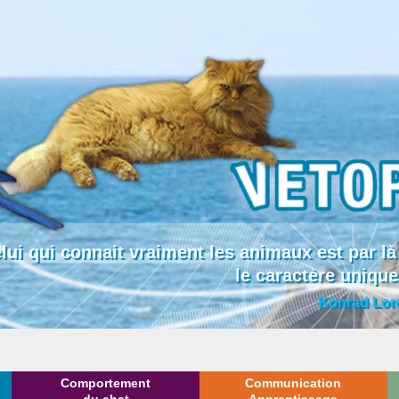
lui qui connait vraiment les animaux est par
le caractère uniqu
Konrad Lor
Comportement
Communication