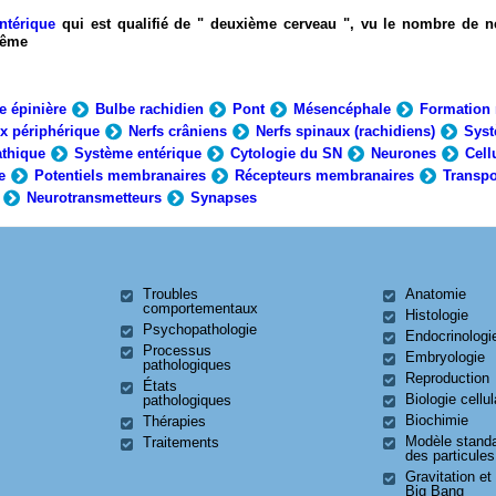
ntérique
qui est qualifié de " deuxième cerveau ", vu le nombre de n
-même
e épinière
Bulbe rachidien
Pont
Mésencéphale
Formation 
x périphérique
Nerfs crâniens
Nerfs spinaux (rachidiens)
Syst
thique
Système entérique
Cytologie du SN
Neurones
Cell
e
Potentiels membranaires
Récepteurs membranaires
Transpo
Neurotransmetteurs
Synapses
Troubles
Anatomie
comportementaux
Histologie
Psychopathologie
Endocrinologi
Processus
Embryologie
pathologiques
Reproduction
États
Biologie cellul
pathologiques
Biochimie
Thérapies
Modèle stand
Traitements
des particules
Gravitation et
Big Bang