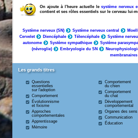
On ajoute à l'heure actuelle le
système nerveux e
contient et ses rôles essentiels sur le cerveau lui
Système nerveux (SN)
Système nerveux central
Moell
Cervelet
Diencéphale
Télencéphale
Système nerveu
autonome
Système sympathique
Système parasympa
(névroglie)
Embryologie du SN
Neurophysiologi
membranaires
Les grands titres
Questions
Comportement
essentielles
du chien
sur l'adoption
Comportement
Comportement
du chat
Évolutionnisme
Développement
et fixisme
comportemental
Approches
Organes des sens
comportementales
Communication
Apprentissage
Éducation
Mémoire