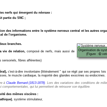
es nerfs qui émergent du névraxe :
it partie du SNC ;
ion des informations entre le système nerveux central et les autres org
al de l'organisme.
deux branches.
Organisation du sys
 vie de relation,
composé de nerfs, mais aussi de
(Figure :
veto
 sensoriels, fibres afférentes)
ral),
c'est-à-dire involontaire (littéralement " qui se régit par ses propres lois
es, le muscle cardiaque, la majorité des glandes exocrines ou endocrines.
ère à
Claude Bernard (1813-1878)
. Lors des variations des conditions de mili
i comportementales, qui lui permettent de retrouver son équilibre.
vité des mêmes viscères :
athique)
, système stimulateur,