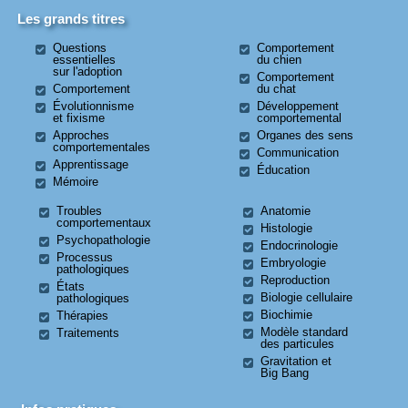
Les grands titres
Questions
Comportement
essentielles
du chien
sur l'adoption
Comportement
Comportement
du chat
Évolutionnisme
Développement
et fixisme
comportemental
Approches
Organes des sens
comportementales
Communication
Apprentissage
Éducation
Mémoire
Troubles
Anatomie
comportementaux
Histologie
Psychopathologie
Endocrinologie
Processus
Embryologie
pathologiques
Reproduction
États
Biologie cellulaire
pathologiques
Biochimie
Thérapies
Modèle standard
Traitements
des particules
Gravitation et
Big Bang