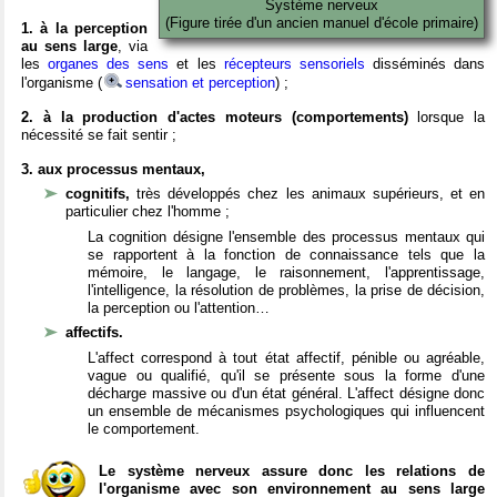
Système nerveux
(Figure tirée d'un ancien manuel d'école primaire)
1. à la perception
au sens large
, via
les
organes des sens
et les
récepteurs sensoriels
disséminés dans
l'organisme (
sensation et perception
) ;
2. à la production d'actes moteurs (comportements)
lorsque la
nécessité se fait sentir ;
3. aux processus mentaux,
cognitifs,
très développés chez les animaux supérieurs, et en
particulier chez l'homme ;
La cognition désigne l'ensemble des processus mentaux qui
se rapportent à la fonction de connaissance tels que la
mémoire, le langage, le raisonnement, l'apprentissage,
l'intelligence, la résolution de problèmes, la prise de décision,
la perception ou l'attention…
affectifs.
L'affect correspond à tout état affectif, pénible ou agréable,
vague ou qualifié, qu'il se présente sous la forme d'une
décharge massive ou d'un état général. L'affect désigne donc
un ensemble de mécanismes psychologiques qui influencent
le comportement.
Le système nerveux assure donc les relations de
l'organisme avec son environnement au sens large