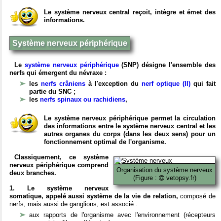
Le système nerveux central reçoit, intègre et émet des
informations.
Système nerveux périphérique
Le
système nerveux périphérique
(SNP) désigne l'ensemble des
nerfs qui émergent du névraxe :
les
nerfs crâniens
à l'exception du
nerf optique (II)
qui fait
partie du SNC ;
les
nerfs spinaux ou rachidiens
,
Le système nerveux périphérique permet la circulation
des informations entre le système nerveux central et les
autres organes du corps (dans les deux sens) pour un
fonctionnement optimal de l'organisme.
Classiquement, ce système
nerveux périphérique comprend
Organisation du système nerveux
deux branches.
(Figure :
vetopsy.fr)
1. Le système nerveux
somatique, appelé aussi système de la vie de relation,
composé de
nerfs, mais aussi de ganglions, est associé :
aux rapports de l'organisme avec l'environnement (récepteurs