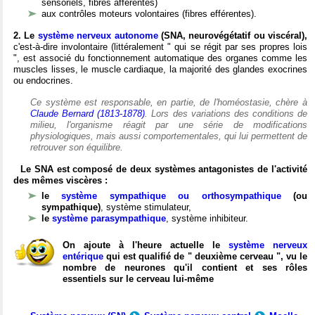
sensoriels, fibres afférentes)
aux contrôles moteurs volontaires (fibres efférentes).
2. Le
système nerveux autonome
(SNA, neurovégétatif ou viscéral),
c'est-à-dire involontaire (littéralement " qui se régit par ses propres lois
", est associé du fonctionnement automatique des organes comme les
muscles lisses, le muscle cardiaque, la majorité des glandes exocrines
ou endocrines.
Ce système est responsable, en partie, de l'homéostasie, chère à
Claude Bernard (1813-1878)
. Lors des variations des conditions de
milieu, l'organisme réagit par une série de modifications
physiologiques, mais aussi comportementales, qui lui permettent de
retrouver son équilibre.
Le SNA est composé de deux systèmes antagonistes de l'activité
des mêmes viscères :
le
système sympathique ou orthosympathique
(ou
sympathique)
, système stimulateur,
le
système parasympathique
, système inhibiteur.
On ajoute à l'heure actuelle le
système nerveux
entérique
qui est qualifié de " deuxième cerveau ", vu le
nombre de neurones qu'il contient et ses rôles
essentiels sur le cerveau lui-même