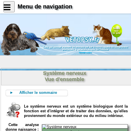
Menu de navigation
News
sur
le site
Celui qui connait vraiment les animaux est par là même capable de comprendre
pleinement le caractère unique de l'homme
Konrad Lorenz
Système nerveux
Vue d'ensemble
► Afficher le sommaire
Le système nerveux est un système biologique dont la
fonction est d'intégrer et de traiter des données, qu'elles
proviennent du monde extérieur ou du milieu intérieur.
Cette analyse
donne naissance :