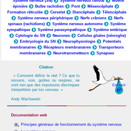
Système nerveux (SN)
Système nerveux central
Moelle
épinière
Bulbe rachidien
Pont
Mésencéphale
Formation réticulée
Cervelet
Diencéphale
Télencéphale
Système nerveux périphérique
Nerfs crâniens
Nerfs
spinaux (rachidiens)
Système nerveux autonome
Système
sympathique
Système parasympathique
Système entérique
Cytologie du SN
Neurones
Cellules gliales (névroglie)
Embryologie du SN
Neurophysiologie
Potentiels
membranaires
Récepteurs membranaires
Transporteurs
membranaires
Neurotransmetteurs
Synapses
Citation
« Comment définir le réel ? Ce que tu
ressens, vois, goûtes ou respires, ne
sont rien que des impulsions électriques
Contact
interprétées par ton cerveau. »
Andy Wachowski
Documentation web
Principes généraux de fonctionnement du système nerveux